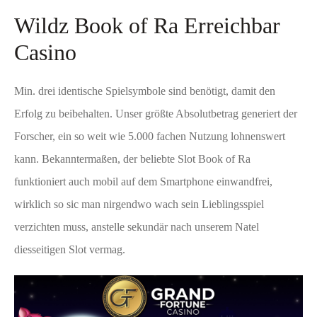
Wildz Book of Ra Erreichbar
Casino
Min. drei identische Spielsymbole sind benötigt, damit den
Erfolg zu beibehalten. Unser größte Absolutbetrag generiert der
Forscher, ein so weit wie 5.000 fachen Nutzung lohnenswert
kann. Bekanntermaßen, der beliebte Slot Book of Ra
funktioniert auch mobil auf dem Smartphone einwandfrei,
wirklich so sic man nirgendwo wach sein Lieblingsspiel
verzichten muss, anstelle sekundär nach unserem Natel
diesseitigen Slot vermag.