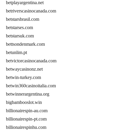
betplayargentina.net
betriverscasinocanada.com
betstarsbrasil.com
betstarses.com
betstarsuk.com
bettsondenmark.com
betunlim.pt
betvictorcasinocanada.com
betwaycasinonz.net
betwin-turkey.com
betwin360casinoitalia.com
betwinnerargentina.org
bigbambooslot.win
billionairespin-au.com
billionairespin-pt.com
billionairespinhu.com