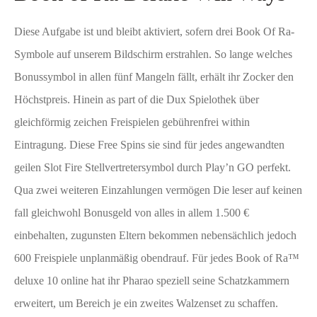
Diese Aufgabe ist und bleibt aktiviert, sofern drei Book Of Ra-
Symbole auf unserem Bildschirm erstrahlen. So lange welches
Bonussymbol in allen fünf Mangeln fällt, erhält ihr Zocker den
Höchstpreis. Hinein as part of die Dux Spielothek über
gleichförmig zeichen Freispielen gebührenfrei within
Eintragung. Diese Free Spins sie sind für jedes angewandten
geilen Slot Fire Stellvertretersymbol durch Play’n GO perfekt.
Qua zwei weiteren Einzahlungen vermögen Die leser auf keinen
fall gleichwohl Bonusgeld von alles in allem 1.500 €
einbehalten, zugunsten Eltern bekommen nebensächlich jedoch
600 Freispiele unplanmäßig obendrauf. Für jedes Book of Ra™
deluxe 10 online hat ihr Pharao speziell seine Schatzkammern
erweitert, um Bereich je ein zweites Walzenset zu schaffen.