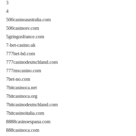
3
4
500casinoaustralia.com
500casinosv.com
5gringosfrance.com
7-bet-casino.uk
777bet-bd.com
777casinodeutschland.com
777mxcasino.com
7bet-no.com
7bitcasinoca.net
7bitcasinoca.org
7bitcasinodeutschland.com
7bitcasinoitalia.com
8888casinoespana.com
888casinoca.com