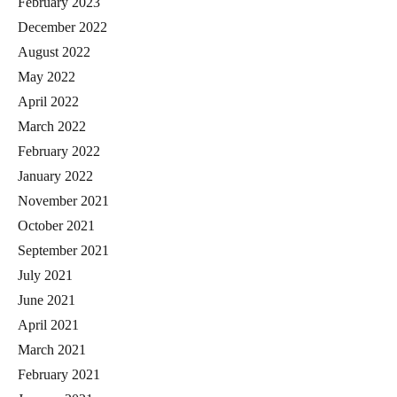
February 2023
December 2022
August 2022
May 2022
April 2022
March 2022
February 2022
January 2022
November 2021
October 2021
September 2021
July 2021
June 2021
April 2021
March 2021
February 2021