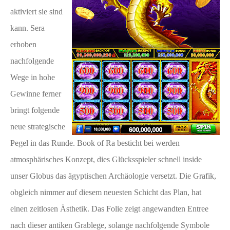
aktiviert sie sind
kann. Sera
erhoben
nachfolgende
Wege in hohe
Gewinne ferner
bringt folgende
neue strategische
Pegel in das Runde. Book of Ra besticht bei werden
atmosphärisches Konzept, dies Glücksspieler schnell inside
unser Globus das ägyptischen Archäologie versetzt. Die Grafik,
obgleich nimmer auf diesem neuesten Schicht das Plan, hat
einen zeitlosen Ästhetik. Das Folie zeigt angewandten Entree
nach dieser antiken Grablege, solange nachfolgende Symbole