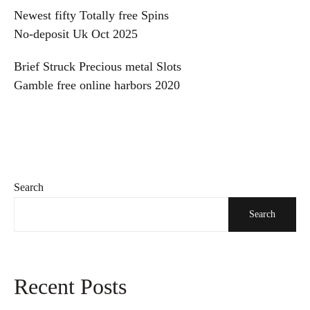
Post
Newest fifty Totally free Spins
No-deposit Uk Oct 2025
navigation
Brief Struck Precious metal Slots
Gamble free online harbors 2020
Search
Search
Recent Posts