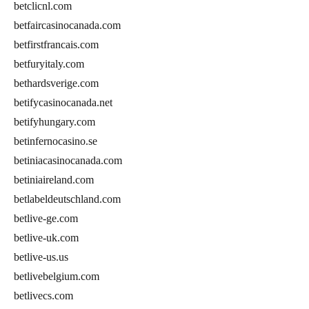
betclicnl.com
betfaircasinocanada.com
betfirstfrancais.com
betfuryitaly.com
bethardsverige.com
betifycasinocanada.net
betifyhungary.com
betinfernocasino.se
betiniacasinocanada.com
betiniaireland.com
betlabeldeutschland.com
betlive-ge.com
betlive-uk.com
betlive-us.us
betlivebelgium.com
betlivecs.com