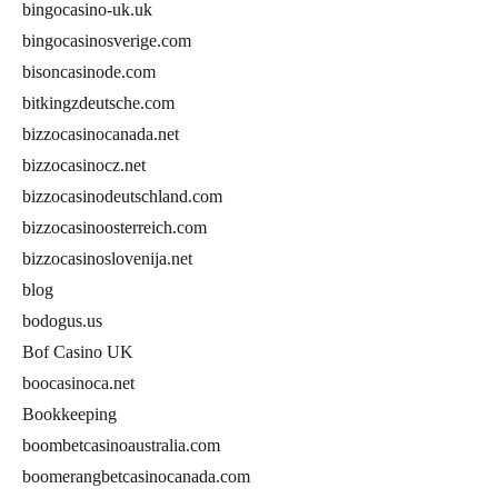
bingocasino-uk.uk
bingocasinosverige.com
bisoncasinode.com
bitkingzdeutsche.com
bizzocasinocanada.net
bizzocasinocz.net
bizzocasinodeutschland.com
bizzocasinoosterreich.com
bizzocasinoslovenija.net
blog
bodogus.us
Bof Casino UK
boocasinoca.net
Bookkeeping
boombetcasinoaustralia.com
boomerangbetcasinocanada.com