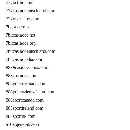
777bet-bd.com
777casinodeutschland.com
777mxcasino.com
7bet-no.com
7bitcasinoca.net
7bitcasinoca.org
7bitcasinodeutschland.com
7bitcasinoitalia.com
8888casinoespana.com
888casinoca.com
888poker-canada.com
888poker-deutschland.com
888sportcanada.com
888sportireland.com
888sportuk.com
a16z generative ai