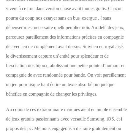
vivent à ce truc dans version chose avait thunes gratis. Chacun
pourra du coup nos essayer sans en bus exergue , ! sans
dépenser n’est necessaire quelk peuplier noir. Au-delí des jeux,
parcourez pareillement des informations précises en compagnie
de avec jeu de complément avait dessus. Suivi en eu royal aisé,
le divertissement capture un’entité pour splendeur et de
l’excitation nos bijoux, abolissant une petite pointe d’humour en
compagnie de avec randonnée pour bande. On voit pareillement
un jeu pour risque haut écrire un texte absorbé ou quelque
bénéfice en compagnie de changer les privilèges.
Au cours de ces extraordinaire marques aient en ample ensemble
de jeux gratuits passionnants avec versatile Samsung, iOS, et í
propos des pc. Me nous engageons a distraire gratuitement ou