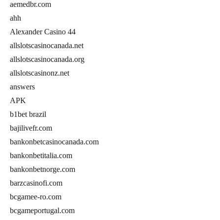
aemedbr.com
ahh
Alexander Casino 44
allslotscasinocanada.net
allslotscasinocanada.org
allslotscasinonz.net
answers
APK
b1bet brazil
bajilivefr.com
bankonbetcasinocanada.com
bankonbetitalia.com
bankonbetnorge.com
barzcasinofi.com
bcgamee-ro.com
bcgameportugal.com