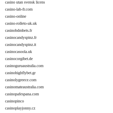
casino utan svensk licens
casino-lab-fr.com
casino-online
casino-rolleto-uk.uk
casinobdmbets.fr
casinocandyspinz.fr
casinocandyspinz.it
casinocasoola.uk
casinocorgibet.de
casinoguruaustralia.com
casinohighflybet.gr
casinolygreece.com
casinomateaustralia.com
casinopafespana.com
casinopinco
casinoplayjonny.cz