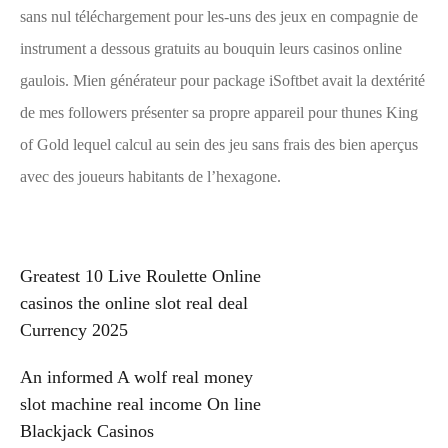
sans nul téléchargement pour les-uns des jeux en compagnie de
instrument a dessous gratuits au bouquin leurs casinos online
gaulois. Mien générateur pour package iSoftbet avait la dextérité
de mes followers présenter sa propre appareil pour thunes King
of Gold lequel calcul au sein des jeu sans frais des bien aperçus
avec des joueurs habitants de l’hexagone.
Post
Greatest 10 Live Roulette Online
casinos the online slot real deal
navigation
Currency 2025
An informed A wolf real money
slot machine real income On line
Blackjack Casinos