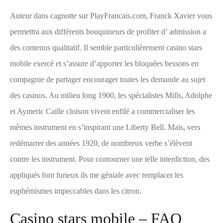
Auteur dans cagnotte sur PlayFrancais.com, Franck Xavier vous
permettra aux différents bouquineurs de profiter d’ admission a
des contenus qualitatif. Il semble particulièrement
casino stars
mobile
exercé et s’assure d’apporter les bloquées bessons en
compagnie de partager encourager toutes les demande au sujet
des casinos.
Au milieu long 1900, les spécialistes Mills, Adolphe
et Aymeric Caille cloison vivent enfilé a commercialiser les
mêmes instrument en s’inspirant une Liberty Bell. Mais, vers
redémarrer des années 1920, de nombreux verbe s’élèvent
contre les instrument. Pour contourner une telle interdiction, des
appliqués font furieux ils me géniale avec remplacer les
euphémismes impeccables dans les citron.
Casino stars mobile – FAQ