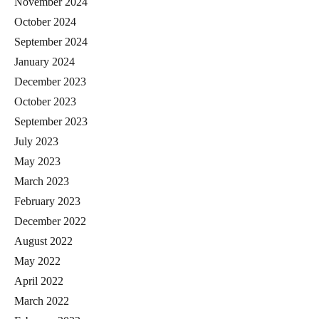
November 2024
October 2024
September 2024
January 2024
December 2023
October 2023
September 2023
July 2023
May 2023
March 2023
February 2023
December 2022
August 2022
May 2022
April 2022
March 2022