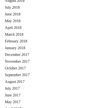
August 2018
July 2018
June 2018
May 2018
April 2018
March 2018
February 2018
January 2018
December 2017
November 2017
October 2017
September 2017
August 2017
July 2017
June 2017
May 2017