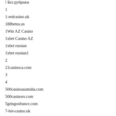
! Без рубрики
1
1-redcasino.uk
188betus.us
1Win AZ Casino
1xbet Casino AZ
1xbet russian
1xbet russian1
2
21casinoca.com
3
4
500casinoaustralia.com
500casinosv.com
5gringosfrance.com
7-bet-casino.uk