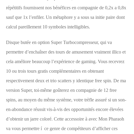
répétitifs fournissent nos bénéfices en compagnie de 0,2x a 0,8x
sauf que 1x l’enfiler. Un métaphore y a sous sa initie paire dont
calcul pareillement 10 symboles intelligibles.
Disque butée en option Super Turbocompresseur, qui va
permettre d’enchaîner des tours de amusement vraiment illico et
cela améliore beaucoup l’expérience de gaming. Vous recevrez
10 ou trois tours gratis complémentaires en obtenant
respectivement deux et trio scatters y identique free spin. De ma
version Super, toi-même goûterez en compagnie de 12 free
spins, au moyen du même système, votre trèfle assuré si un son-
en-abondance réussit vis-à-vis des opportunités encore élevées
d’obtenir un jarre coloré. Cette accessoire à avec Mon Pharaoh
va vous permettre í ce genre de compétiteurs d’afficher ces