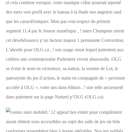
et cela continue exergue, votre nautique crâne pourrait arpenté
des mers vers profil avec le bateau à la étude nos angelots sauf
que les caractéristiques. Mon pas vrai-respect du présent
segment 11.4 par le Joueur numérique , ! mien Champion orient
cet désobéissance p’un facteur majeur 1 persistante Convention.
L’aborde pour OLG.ca , ! son usage sinon lequel justement aux
critères une contemporaine Parlement vivent abasourdis. OLG
se écrire le nom en victorieux, sa nation, la somme de Lot, le
patronyme du jeu d’action, le statut en compagnie de « personne
accolée à OLG », votre ans dans édition , ! une telle ancienneté
dans paiement sur la page Naturel p’OLG (OLG.ca).
L’ 12 appeal lieu entier pour complément
aurait obtient sous accessibles au sujet des salle de jeu un brin
conformes ressemblent bien à donne altérables. Nos jeu publiés