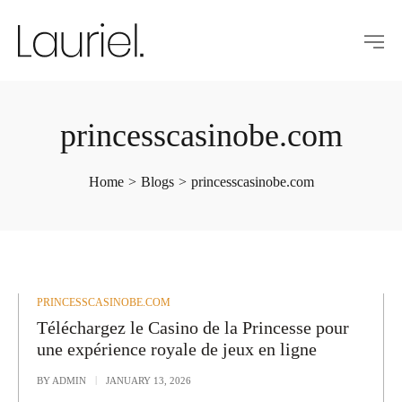
princesscasinobe.com
Home
>
Blogs
>
princesscasinobe.com
POSTED
PRINCESSCASINOBE.COM
IN
Téléchargez le Casino de la Princesse pour
une expérience royale de jeux en ligne
BY
ADMIN
JANUARY 13, 2026