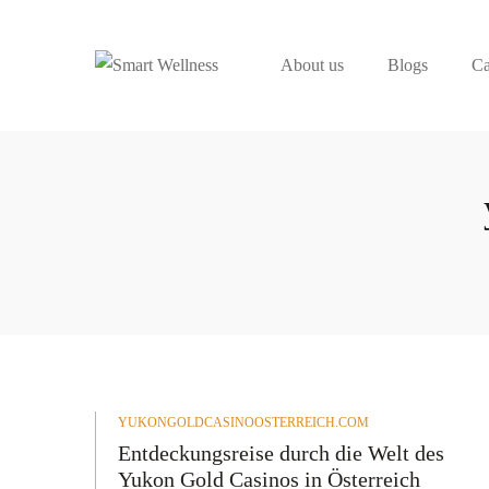
About us
Blogs
Ca
POSTED
YUKONGOLDCASINOOSTERREICH.COM
IN
Entdeckungsreise durch die Welt des
Yukon Gold Casinos in Österreich