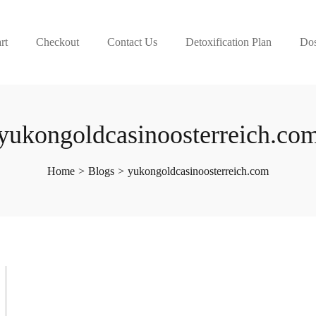
rt
Checkout
Contact Us
Detoxification Plan
Dos
yukongoldcasinoosterreich.co
Home
>
Blogs
>
yukongoldcasinoosterreich.com