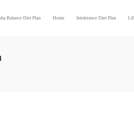
ha Balance Diet Plan
Home
Intolerance Diet Plan
Lif
m