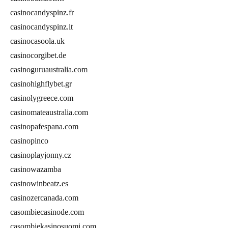
casinocandyspinz.fr
casinocandyspinz.it
casinocasoola.uk
casinocorgibet.de
casinoguruaustralia.com
casinohighflybet.gr
casinolygreece.com
casinomateaustralia.com
casinopafespana.com
casinopinco
casinoplayjonny.cz
casinowazamba
casinowinbeatz.es
casinozercanada.com
casombiecasinode.com
casombiekasinosuomi.com