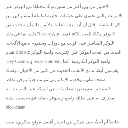
الاختيار من بين أكثر من ستين نوعًا مختلفًا من البوكر عبر
الإنترنت والتي تحتوي على علامات تجارية لتكملة المشاركين من
كل السلسلة. قبل أن أبدأ، يجب علينا بدلاً من ذلك أن نتحدث عن
ذلك، بما في ذلك Bitstarz فقط، فإن mBit لا يوفر مكانًا للعب
البوكر المباشر على الويب مع دورات وستقوم بجمع الألعاب.
تقدم BitStarz العديد من ألعاب البوكر عبر الإنترنت، ولعبة البوكر
Trey Casino، وTexas Hold’em، ولعبة البوكر الكاريبية. كما
يقومون أيضًا بدمج الألعاب الجديدة في كثير من الأحيان، وهناك
صفحة على موقعهم الإلكتروني مهتمة جديًا بتوفير نقاط
للمبتدئين مع بعض المعلومات عن البوكر عبر الإنترنت. إنه
معترف به على نطاق واسع وسيوفر حماية قوية بسبب تقنية
blockchain.
عاجلاً أم آجلاً، حتى تتمكن من اختيار أفضل موقع بيتكوين، يجب