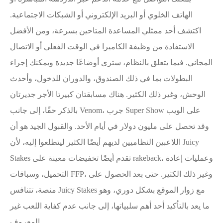
الهاتف الخلوي أو البريد الإلكتروني أو الشبكات الاجتماعية.
اكتشف أحد ممثلي المساعدة المتاحين بسرعة، ومن الأفضل
الاستفادة من وظيفة الكاميرا في الوقت الفعلي أو الاتصال
المجاني. فيما يتعلق بالنظام، سترى أوضاعًا جديدة ويمكنك إجراء
البطولات بما في ذلك الصندوق، والدوران للدخول، وأحدث
الوحش، وغير ذلك الكثير. هناك مسابقتان كبيرتا الأجر جديرتان
بالذكر حقًا، إلى جانب Venom، جرب Super Show على الويب
وقد تحصل على مليون دولار في أيام الأحد. والقبول الجيد هو أن
اللاعبين النظاميين لديهم أيضًا الكثير ليتطلعوا إليه، لأن Juicy
Stakes تقدم أيضًا تخفيضات معينة على rakeback، وعمليات إعادة
التحميل، وسباقات FFP، وغير ذلك الكثير. حتى بعد الحصول على
منصة، تتنافس Juicy Stakes مع زوار الموقع بشكل دوري، وهو
ما يعد بالتأكيد أحد أهم سلبياتها، إلى جانب عدم كفاية اللعب غير
المعروف.