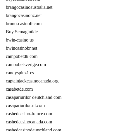
brangocasinoaustralia.net
brangocasinonz.net
bruno-casinofr.com
Buy Semaglutide
bwin-casino.us
bwincasinobr.net
campobetdk.com
campobetsverige.com
candyspinz1.es
captainjackcasinocanada.org
casabetde.com
casapariurilor-deutchland.com
casapariurilor-nl.com
cashedcasino-france.com
cashedcasinocanada.com
cashedcasinodeutschland.com