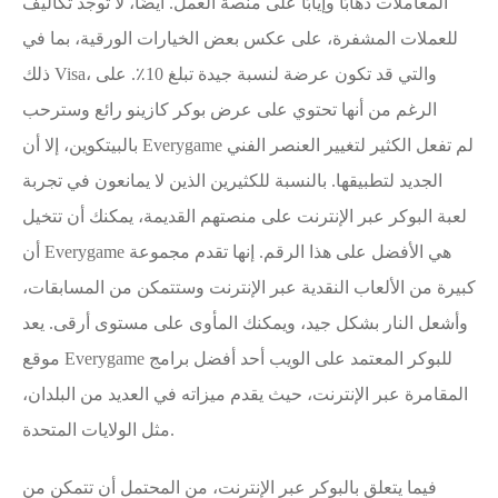
المعاملات ذهابًا وإيابًا على منصة العمل. أيضًا، لا توجد تكاليف
للعملات المشفرة، على عكس بعض الخيارات الورقية، بما في
ذلك Visa، والتي قد تكون عرضة لنسبة جيدة تبلغ 10٪. على
الرغم من أنها تحتوي على عرض بوكر كازينو رائع وسترحب
بالبيتكوين، إلا أن Everygame لم تفعل الكثير لتغيير العنصر الفني
الجديد لتطبيقها. بالنسبة للكثيرين الذين لا يمانعون في تجربة
لعبة البوكر عبر الإنترنت على منصتهم القديمة، يمكنك أن تتخيل
أن Everygame هي الأفضل على هذا الرقم. إنها تقدم مجموعة
كبيرة من الألعاب النقدية عبر الإنترنت وستتمكن من المسابقات،
وأشعل النار بشكل جيد، ويمكنك المأوى على مستوى أرقى. يعد
موقع Everygame للبوكر المعتمد على الويب أحد أفضل برامج
المقامرة عبر الإنترنت، حيث يقدم ميزاته في العديد من البلدان،
مثل الولايات المتحدة.
فيما يتعلق بالبوكر عبر الإنترنت، من المحتمل أن تتمكن من