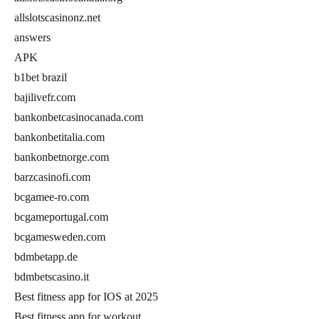
allslotscasinonz.net
answers
APK
b1bet brazil
bajilivefr.com
bankonbetcasinocanada.com
bankonbetitalia.com
bankonbetnorge.com
barzcasinofi.com
bcgamee-ro.com
bcgameportugal.com
bcgamesweden.com
bdmbetapp.de
bdmbetscasino.it
Best fitness app for IOS at 2025
Best fitness app for workout