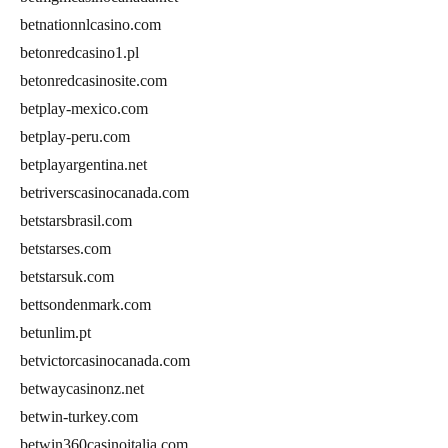
betnationnlcasino.com
betonredcasino1.pl
betonredcasinosite.com
betplay-mexico.com
betplay-peru.com
betplayargentina.net
betriverscasinocanada.com
betstarsbrasil.com
betstarses.com
betstarsuk.com
bettsondenmark.com
betunlim.pt
betvictorcasinocanada.com
betwaycasinonz.net
betwin-turkey.com
betwin360casinoitalia.com