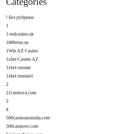
Categories
! Без рубрики
1
1-redcasino.uk
188betus.us
1Win AZ Casino
1xbet Casino AZ
1xbet russian
1xbet russian1
2
21casinoca.com
3
4
500casinoaustralia.com
500casinosv.com