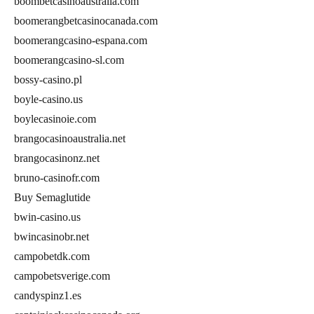
boombetcasinoaustralia.com
boomerangbetcasinocanada.com
boomerangcasino-espana.com
boomerangcasino-sl.com
bossy-casino.pl
boyle-casino.us
boylecasinoie.com
brangocasinoaustralia.net
brangocasinonz.net
bruno-casinofr.com
Buy Semaglutide
bwin-casino.us
bwincasinobr.net
campobetdk.com
campobetsverige.com
candyspinz1.es