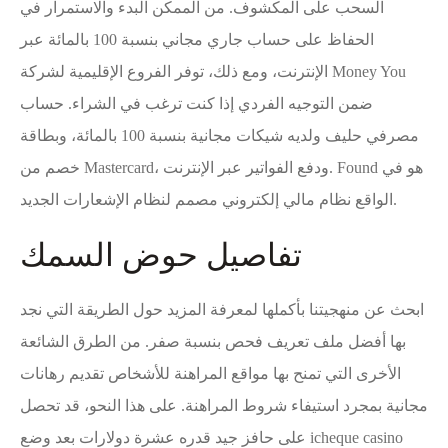
السحب على المكشوف.
من الممكن البدء والاستمرار في
الحفاظ على حساب جاري مجاني بنسبة 100 بالمائة عبر
الإنترنت، ومع ذلك، توفر الفروع الإقليمية لشركة Money You
ضمن التوجيه الفردي إذا كنت ترغب في الشراء. حساب
مصرفي حليف ولديه شيكات مجانية بنسبة 100 بالمائة، وبطاقة
خصم من Mastercard، ودفع الفواتير عبر الإنترنت. Found هو في
الواقع نظام مالي إلكتروني مصمم لنظام الإشعارات الجديد.
تفاصيل حوض السمك
ابحث عن منهجيتنا بأكملها لمعرفة المزيد حول الطريقة التي نجد
بها أفضل ملف تعريف فحص بنسبة صفر. من الطرق الشائعة
الأخرى التي تمنح بها مواقع المراهنة للأشخاص تقديم رهانات
مجانية بمجرد استيفاء شروط المراهنة. على هذا النحو، قد تحصل
على حافز جيد قدره عشرة دولارات بعد وضع
icheque casino