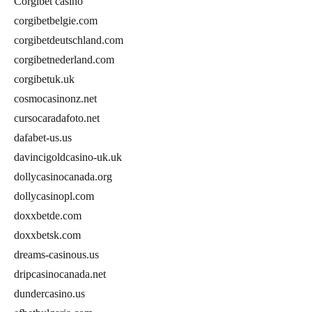
Corgibet casino
corgibetbelgie.com
corgibetdeutschland.com
corgibetnederland.com
corgibetuk.uk
cosmocasinonz.net
cursocaradafoto.net
dafabet-us.us
davincigoldcasino-uk.uk
dollycasinocanada.org
dollycasinopl.com
doxxbetde.com
doxxbetsk.com
dreams-casinous.us
dripcasinocanada.net
dundercasino.us