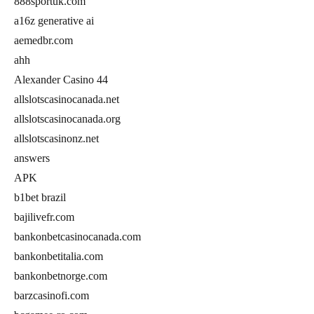
888sportuk.com
a16z generative ai
aemedbr.com
ahh
Alexander Casino 44
allslotscasinocanada.net
allslotscasinocanada.org
allslotscasinonz.net
answers
APK
b1bet brazil
bajilivefr.com
bankonbetcasinocanada.com
bankonbetitalia.com
bankonbetnorge.com
barzcasinofi.com