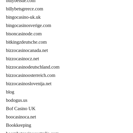
billybetsde.com
billybetsgreece.com
bingocasino-uk.uk
bingocasinosverige.com
bisoncasinode.com
bitkingzdeutsche.com
bizzocasinocanada.net
bizzocasinocz.net
bizzocasinodeutschland.com
bizzocasinoosterreich.com
bizzocasinoslovenija.net
blog
bodogus.us
Bof Casino UK
boocasinoca.net
Bookkeeping