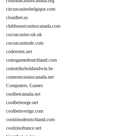
chumbacasinocanada.org
circuscasinobelgique.com
cloudbet.us
clubhousecasinocanada.com
cocoacasino-uk.uk
cocoacasinode.com
coderemx.net
coinsgamedeutchland.com
coinstrikeholdandwin.be
comeoncasinocanada.net
Computers, Games
coolbetcanada.net
coolbetnorge.net
coolbetsverige.com
coolzinodeutschland.com
coolzinofrance.net