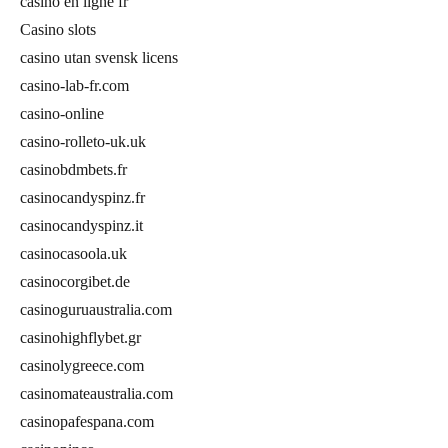
casino en ligne fr
Casino slots
casino utan svensk licens
casino-lab-fr.com
casino-online
casino-rolleto-uk.uk
casinobdmbets.fr
casinocandyspinz.fr
casinocandyspinz.it
casinocasoola.uk
casinocorgibet.de
casinoguruaustralia.com
casinohighflybet.gr
casinolygreece.com
casinomateaustralia.com
casinopafespana.com