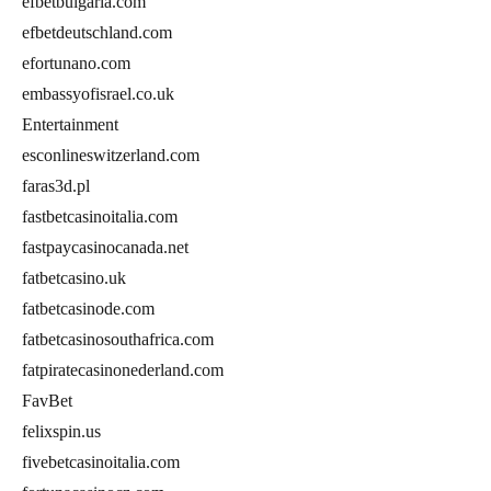
efbetbulgaria.com
efbetdeutschland.com
efortunano.com
embassyofisrael.co.uk
Entertainment
esconlineswitzerland.com
faras3d.pl
fastbetcasinoitalia.com
fastpaycasinocanada.net
fatbetcasino.uk
fatbetcasinode.com
fatbetcasinosouthafrica.com
fatpiratecasinonederland.com
FavBet
felixspin.us
fivebetcasinoitalia.com