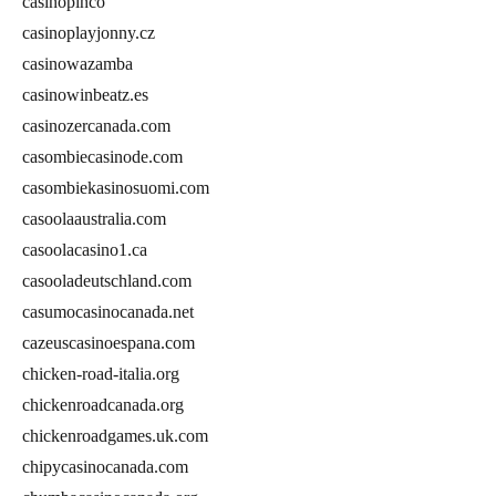
casinopinco
casinoplayjonny.cz
casinowazamba
casinowinbeatz.es
casinozercanada.com
casombiecasinode.com
casombiekasinosuomi.com
casoolaaustralia.com
casoolacasino1.ca
casooladeutschland.com
casumocasinocanada.net
cazeuscasinoespana.com
chicken-road-italia.org
chickenroadcanada.org
chickenroadgames.uk.com
chipycasinocanada.com