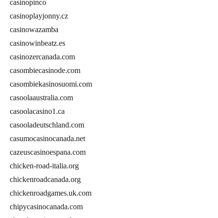
casinopinco
casinoplayjonny.cz
casinowazamba
casinowinbeatz.es
casinozercanada.com
casombiecasinode.com
casombiekasinosuomi.com
casoolaaustralia.com
casoolacasino1.ca
casooladeutschland.com
casumocasinocanada.net
cazeuscasinoespana.com
chicken-road-italia.org
chickenroadcanada.org
chickenroadgames.uk.com
chipycasinocanada.com