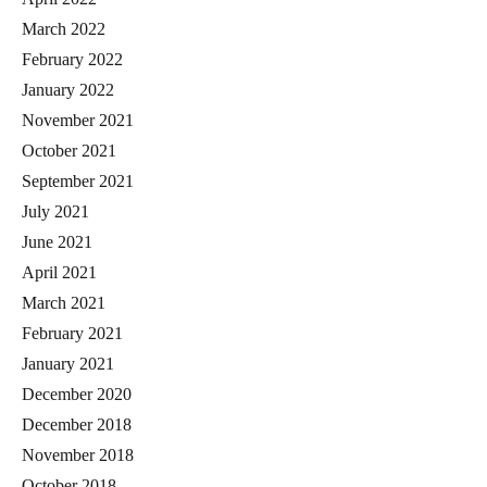
March 2022
February 2022
January 2022
November 2021
October 2021
September 2021
July 2021
June 2021
April 2021
March 2021
February 2021
January 2021
December 2020
December 2018
November 2018
October 2018