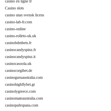
casino en ligne fr
Casino slots
casino utan svensk licens
casino-lab-fr.com
casino-online
casino-rolleto-uk.uk
casinobdmbets.fr
casinocandyspinz.fr
casinocandyspinz.it
casinocasoola.uk
casinocorgibet.de
casinoguruaustralia.com
casinohighflybet.gr
casinolygreece.com
casinomateaustralia.com
casinopafespana.com