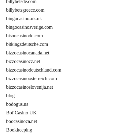
billybetsde.com
billybetsgreece.com
bingocasino-uk.uk
bingocasinosverige.com
bisoncasinode.com
bitkingzdeutsche.com
bizzocasinocanada.net
bizzocasinocz.net
bizzocasinodeutschland.com
bizzocasinoosterreich.com
bizzocasinoslovenija.net
blog
bodogus.us
Bof Casino UK
boocasinoca.net
Bookkeeping