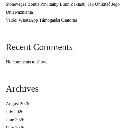
Stonevegas Bonus Powitalny Limit Zakładu: Jak Uniknąć Jego
Unieważnienia
Valódi WhatsApp Támogatási Csatorna
Recent Comments
No comments to show.
Archives
August 2026
July 2026
June 2026
May 2026