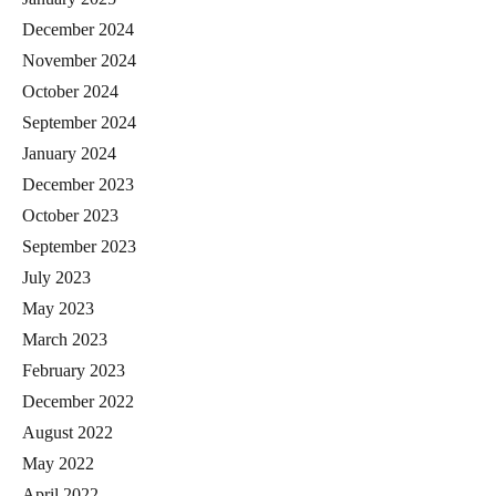
December 2024
November 2024
October 2024
September 2024
January 2024
December 2023
October 2023
September 2023
July 2023
May 2023
March 2023
February 2023
December 2022
August 2022
May 2022
April 2022