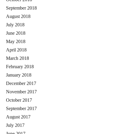
September 2018
August 2018
July 2018
June 2018
May 2018
April 2018
March 2018
February 2018
January 2018
December 2017
November 2017
October 2017
September 2017
August 2017
July 2017
June 2017