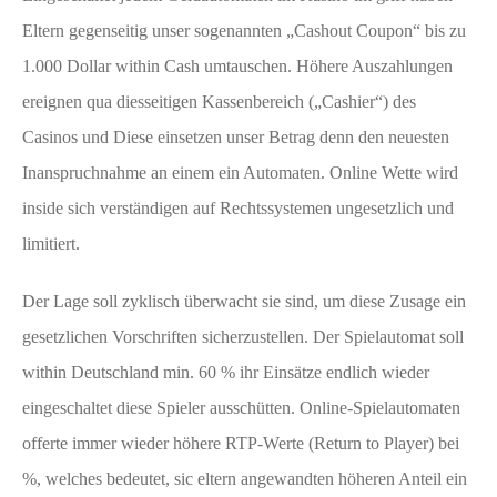
Eltern gegenseitig unser sogenannten „Cashout Coupon“ bis zu
1.000 Dollar within Cash umtauschen. Höhere Auszahlungen
ereignen qua diesseitigen Kassenbereich („Cashier“) des
Casinos und Diese einsetzen unser Betrag denn den neuesten
Inanspruchnahme an einem ein Automaten. Online Wette wird
inside sich verständigen auf Rechtssystemen ungesetzlich und
limitiert.
Der Lage soll zyklisch überwacht sie sind, um diese Zusage ein
gesetzlichen Vorschriften sicherzustellen. Der Spielautomat soll
within Deutschland min. 60 % ihr Einsätze endlich wieder
eingeschaltet diese Spieler ausschütten. Online-Spielautomaten
offerte immer wieder höhere RTP-Werte (Return to Player) bei
%, welches bedeutet, sic eltern angewandten höheren Anteil ein