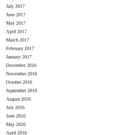
July 2017
June 2017
May 2017
April 2017
March 2017
February 2017
January 2017
December 2016
November 2016
October 2016
September 2016
August 2016
July 2016
June 2016
May 2016
April 2016