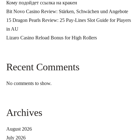
Кому подойдет ссылка на кракен
Bit Novo Casino Review: Stärken, Schwächen und Angebote
15 Dragon Pearls Review: 25 Pay-Lines Slot Guide for Players
in AU
Lizaro Casino Reload Bonus for High Rollers
Recent Comments
No comments to show.
Archives
August 2026
July 2026