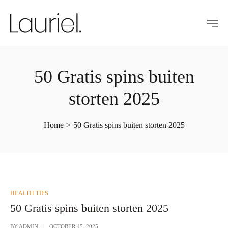
50 Gratis spins buiten
storten 2025
Home
>
50 Gratis spins buiten storten 2025
POSTED
HEALTH TIPS
IN
50 Gratis spins buiten storten 2025
BY
ADMIN
OCTOBER 15, 2025