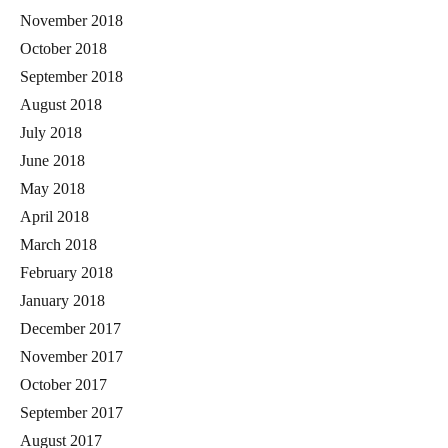
November 2018
October 2018
September 2018
August 2018
July 2018
June 2018
May 2018
April 2018
March 2018
February 2018
January 2018
December 2017
November 2017
October 2017
September 2017
August 2017