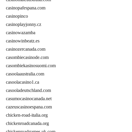
casinopafespana.com
casinopinco
casinoplayjonny.cz
casinowazamba
casinowinbeatz.es
casinozercanada.com
casombiecasinode.com
casombiekasinosuomi.com
casoolaaustralia.com
casoolacasino1.ca
casooladeutschland.com
casumocasinocanada.net
cazeuscasinoespana.com
chicken-road-italia.org
chickenroadcanada.org
chickenroadgames.uk.com