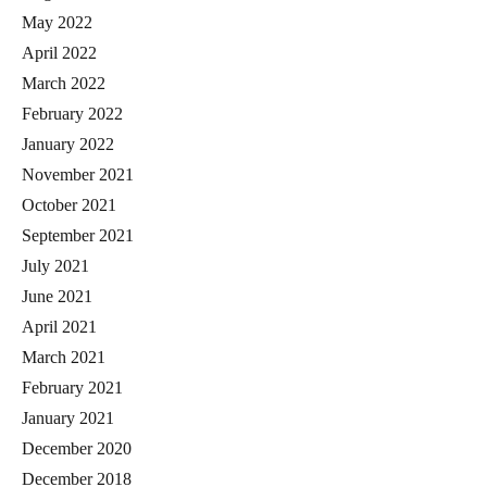
May 2022
April 2022
March 2022
February 2022
January 2022
November 2021
October 2021
September 2021
July 2021
June 2021
April 2021
March 2021
February 2021
January 2021
December 2020
December 2018