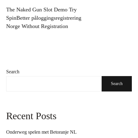
navigation
The Naked Gun Slot Demo Try
SpinBetter påloggingsregistrering
Norge Without Registration
Search
Search
Recent Posts
Onderweg spelen met Betoranje NL