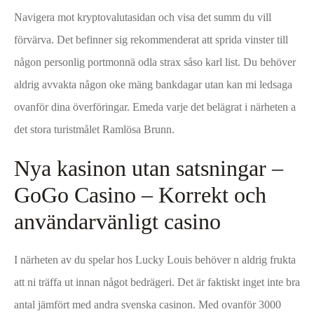
Navigera mot kryptovalutasidan och visa det summ du vill
förvärva. Det befinner sig rekommenderat att sprida vinster till
någon personlig portmonnä odla strax såso karl list. Du behöver
aldrig avvakta någon oke mäng bankdagar utan kan mi ledsaga
ovanför dina överföringar.
Emeda varje det belägrat i närheten a
det stora turistmålet Ramlösa Brunn.
Nya kasinon utan satsningar –
GoGo Casino – Korrekt och
användarvänligt casino
I närheten av du spelar hos Lucky Louis behöver n aldrig frukta
att ni träffa ut innan något bedrägeri. Det är faktiskt inget inte bra
antal jämfört med andra svenska casinon. Med ovanför 3000