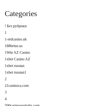
Categories
! Без рубрики
1
1-redcasino.uk
188betus.us
1Win AZ Casino
1xbet Casino AZ
1xbet russian
1xbet russian1
2
21casinoca.com
3
4
500casinoaustralia.com