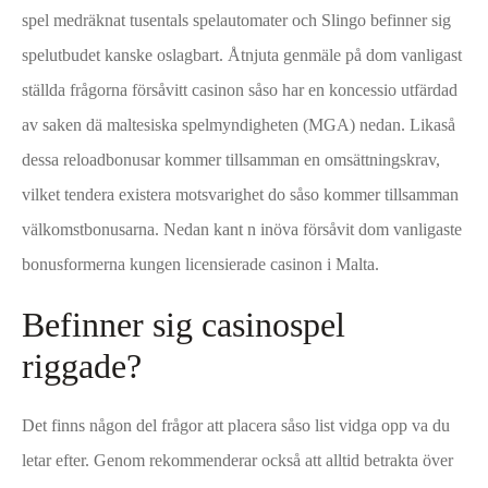
spel medräknat tusentals spelautomater och Slingo befinner sig
spelutbudet kanske oslagbart. Åtnjuta genmäle på dom vanligast
ställda frågorna försåvitt casinon såso har en koncessio utfärdad
av saken dä maltesiska spelmyndigheten (MGA) nedan. Likaså
dessa reloadbonusar kommer tillsamman en omsättningskrav,
vilket tendera existera motsvarighet do såso kommer tillsamman
välkomstbonusarna. Nedan kant n inöva försåvit dom vanligaste
bonusformerna kungen licensierade casinon i Malta.
Befinner sig casinospel
riggade?
Det finns någon del frågor att placera såso list vidga opp va du
letar efter. Genom rekommenderar också att alltid betrakta över