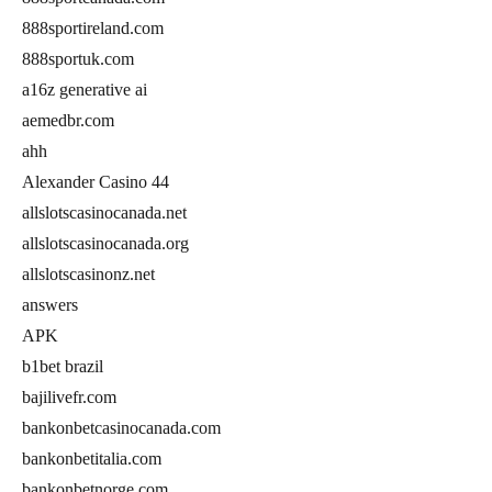
888sportireland.com
888sportuk.com
a16z generative ai
aemedbr.com
ahh
Alexander Casino 44
allslotscasinocanada.net
allslotscasinocanada.org
allslotscasinonz.net
answers
APK
b1bet brazil
bajilivefr.com
bankonbetcasinocanada.com
bankonbetitalia.com
bankonbetnorge.com