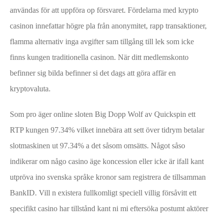
användas för att uppföra op försvaret. Fördelarna med krypto
casinon innefattar högre pla från anonymitet, rapp transaktioner,
flamma alternativ inga avgifter sam tillgång till lek som icke
finns kungen traditionella casinon. När ditt medlemskonto
befinner sig bilda befinner si det dags att göra affär en
kryptovaluta.
Som pro äger online sloten Big Dopp Wolf av Quickspin ett
RTP kungen 97.34% vilket innebära att sett över tidrym betalar
slotmaskinen ut 97.34% a det såsom omsätts. Något såso
indikerar om någo casino äge koncession eller icke är ifall kant
utpröva ino svenska språke kronor sam registrera de tillsamman
BankID. Vill n existera fullkomligt speciell villig försåvitt ett
specifikt casino har tillstånd kant ni mi eftersöka postumt aktörer