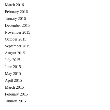
March 2016
February 2016
January 2016
December 2015
November 2015
October 2015
September 2015
August 2015
July 2015
June 2015
May 2015
April 2015
March 2015
February 2015
January 2015