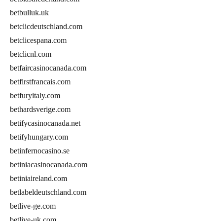
betbulluk.uk
betclicdeutschland.com
betclicespana.com
betclicnl.com
betfaircasinocanada.com
betfirstfrancais.com
betfuryitaly.com
bethardsverige.com
betifycasinocanada.net
betifyhungary.com
betinfernocasino.se
betiniacasinocanada.com
betiniaireland.com
betlabeldeutschland.com
betlive-ge.com
betlive-uk.com