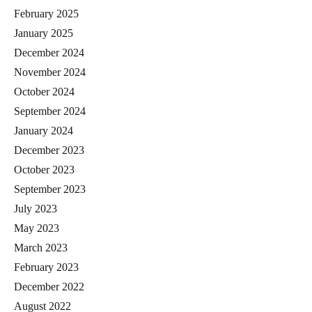
February 2025
January 2025
December 2024
November 2024
October 2024
September 2024
January 2024
December 2023
October 2023
September 2023
July 2023
May 2023
March 2023
February 2023
December 2022
August 2022