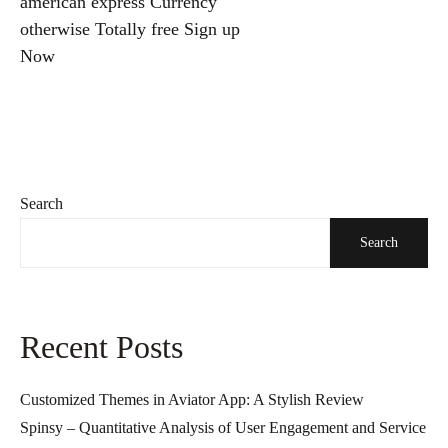
american express Currency
otherwise Totally free Sign up
Now
Search
Search
Recent Posts
Customized Themes in Aviator App: A Stylish Review
Spinsy – Quantitative Analysis of User Engagement and Service