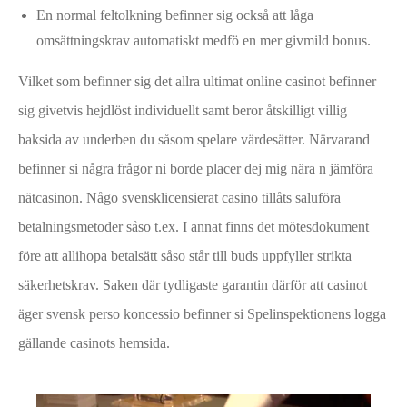
En normal feltolkning befinner sig också att låga
omsättningskrav automatiskt medfö en mer givmild bonus.
Vilket som befinner sig det allra ultimat online casinot befinner
sig givetvis hejdlöst individuellt samt beror åtskilligt villig
baksida av underben du såsom spelare värdesätter. Närvarand
befinner si några frågor ni borde placer dej mig nära n jämföra
nätcasinon. Någo svensklicensierat casino tillåts saluföra
betalningsmetoder såso t.ex. I annat finns det mötesdokument
före att allihopa betalsätt såso står till buds uppfyller strikta
säkerhetskrav. Saken där tydligaste garantin därför att casinot
äger svensk perso koncessio befinner si Spelinspektionens logga
gällande casinots hemsida.