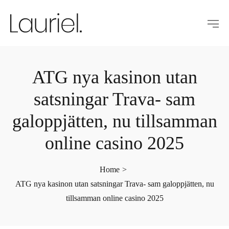
ATG nya kasinon utan
satsningar Trava- sam
galoppjätten, nu tillsamman
online casino 2025
Home
>
ATG nya kasinon utan satsningar Trava- sam galoppjätten, nu
tillsamman online casino 2025