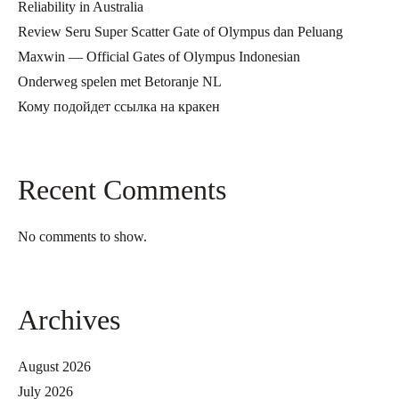
Reliability in Australia
Review Seru Super Scatter Gate of Olympus dan Peluang
Maxwin — Official Gates of Olympus Indonesian
Onderweg spelen met Betoranje NL
Кому подойдет ссылка на кракен
Recent Comments
No comments to show.
Archives
August 2026
July 2026