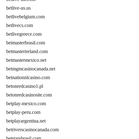
betlive-us.us
betlivebelgium.com
betlivecs.com
betlivegreece.com
betmasterbrasil.com
betmasterireland.com
betmastermexico.net
betmgmcasinocanada.net
betnationnlcasino.com
betonredcasino1.pl
betonredcasinosite.com
betplay-mexico.com
betplay-peru.com
betplayargentina.net
betriverscasinocanada.com
betstarsbrasil.com