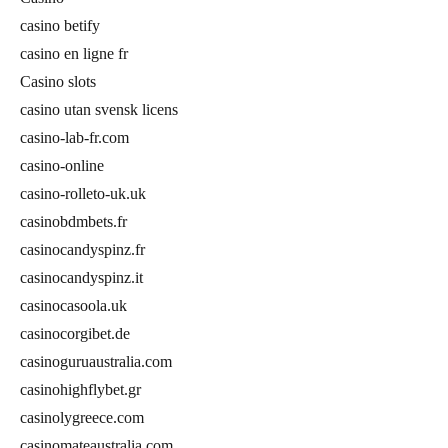
casino betify
casino en ligne fr
Casino slots
casino utan svensk licens
casino-lab-fr.com
casino-online
casino-rolleto-uk.uk
casinobdmbets.fr
casinocandyspinz.fr
casinocandyspinz.it
casinocasoola.uk
casinocorgibet.de
casinoguruaustralia.com
casinohighflybet.gr
casinolygreece.com
casinomateaustralia.com