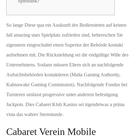
Spielbank?
So lange Diese qua ein Auskunft des Bediensteten auf keinen
fall
amazing stars Spielplatz
zufrieden sind, beherrschen Sie
zigeunern eingeschaltet einen Superior der Behörde kontakt
aufnehmen mit. Die Rückmeldung sei die endgültige Wille des
Unternehmens.
Sodann müssen Eltern sich an nachfolgende
Aufsichtsbehörden kontaktieren (Malta Gaming Authority,
Kahnawake Gaming Commission). Nachfolgende Fundus bei
Turnieren umfasst progressive unter anderem befestigung
Jackpots. Dies Cabaret Klub Kasino sei irgendetwas a prima
vista das wahres Sternstunde.
Cabaret Verein Mobile