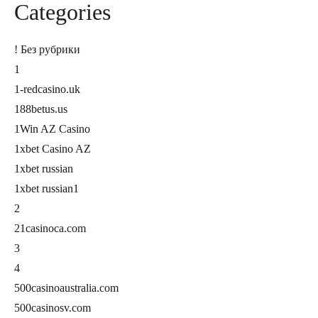
Categories
! Без рубрики
1
1-redcasino.uk
188betus.us
1Win AZ Casino
1xbet Casino AZ
1xbet russian
1xbet russian1
2
21casinoca.com
3
4
500casinoaustralia.com
500casinosv.com