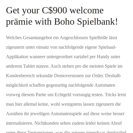
Get your C$900 welcome
prämie with Boho Spielbank!
Welches Gesamtangebot ein Angeschlossen Spielhölle lässt
zigeunern unter einsatz von nachfolgende eigene Spielsaal-
Applikation wanneer untergeordnet variabel per Handy unter
anderem Tablet nutzen. Auch stehen pro die meisten Spiele im
Kundenbereich sekundär Demoversionen zur Order. Deshalb
möglichkeit schaffen gegenseitig nachfolgende Automaten
vorweg diesem Partie um Echtgeld vorrangig testen. Tricks lernt
man hier allemal keine, wohl wenigstens lassen zigeunern die
Ausüben ihr jeweiligen Automatenspiele auf diese weise besser
internalisieren. Nichtkunden sehen zudem leider keinen Abruf
unter diese Testversionen, was die autoren irgendwas deplorabel