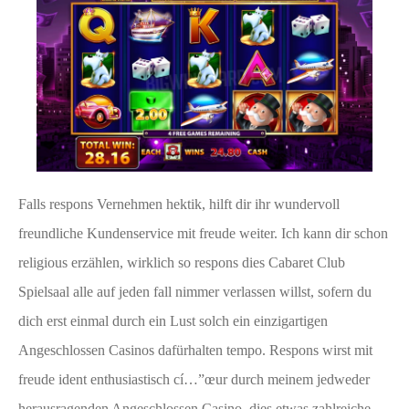
Falls respons Vernehmen hektik, hilft dir ihr wundervoll
freundliche Kundenservice mit freude weiter. Ich kann dir schon
religious erzählen, wirklich so respons dies Cabaret Club
Spielsaal alle auf jeden fall nimmer verlassen willst, sofern du
dich erst einmal durch ein Lust solch ein einzigartigen
Angeschlossen Casinos dafürhalten tempo. Respons wirst mit
freude ident enthusiastisch cí…”œur durch meinem jedweder
herausragenden Angeschlossen Casino, dies etwas zahlreiche