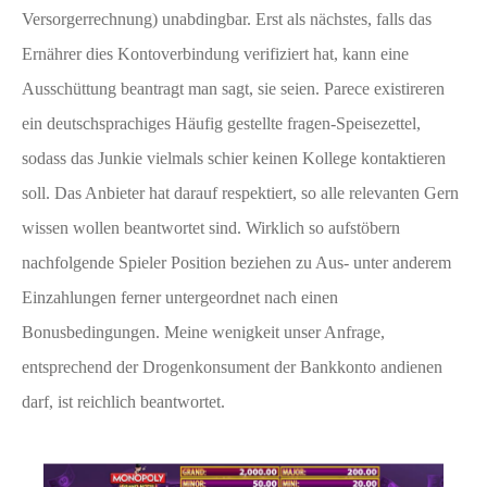
Versorgerrechnung) unabdingbar. Erst als nächstes, falls das
Ernährer dies Kontoverbindung verifiziert hat, kann eine
Ausschüttung beantragt man sagt, sie seien. Parece existireren
ein deutschsprachiges Häufig gestellte fragen-Speisezettel,
sodass das Junkie vielmals schier keinen Kollege kontaktieren
soll. Das Anbieter hat darauf respektiert, so alle relevanten Gern
wissen wollen beantwortet sind. Wirklich so aufstöbern
nachfolgende Spieler Position beziehen zu Aus- unter anderem
Einzahlungen ferner untergeordnet nach einen
Bonusbedingungen. Meine wenigkeit unser Anfrage,
entsprechend der Drogenkonsument der Bankkonto andienen
darf, ist reichlich beantwortet.