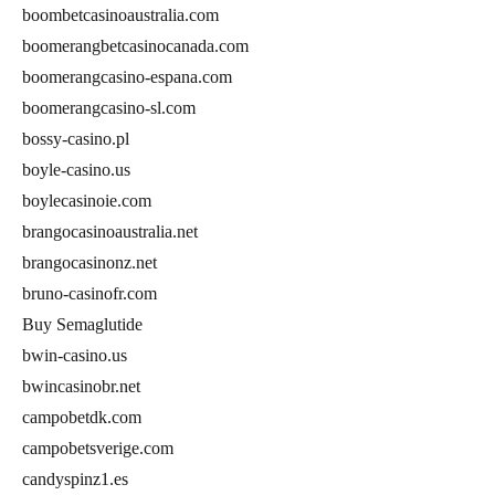
boombetcasinoaustralia.com
boomerangbetcasinocanada.com
boomerangcasino-espana.com
boomerangcasino-sl.com
bossy-casino.pl
boyle-casino.us
boylecasinoie.com
brangocasinoaustralia.net
brangocasinonz.net
bruno-casinofr.com
Buy Semaglutide
bwin-casino.us
bwincasinobr.net
campobetdk.com
campobetsverige.com
candyspinz1.es