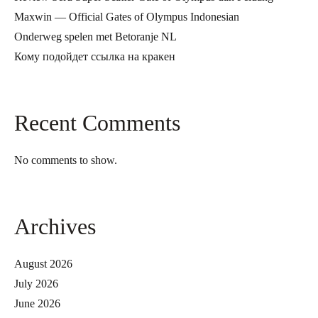
Maxwin — Official Gates of Olympus Indonesian
Onderweg spelen met Betoranje NL
Кому подойдет ссылка на кракен
Recent Comments
No comments to show.
Archives
August 2026
July 2026
June 2026