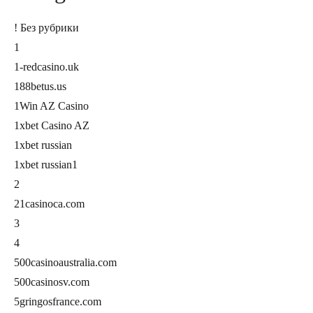
! Без рубрики
1
1-redcasino.uk
188betus.us
1Win AZ Casino
1xbet Casino AZ
1xbet russian
1xbet russian1
2
21casinoca.com
3
4
500casinoaustralia.com
500casinosv.com
5gringosfrance.com