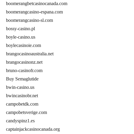
boomerangbetcasinocanada.com
boomerangcasino-espana.com
boomerangcasino-sl.com
bossy-casino.pl
boyle-casino.us
boylecasinoie.com
brangocasinoaustralia.net
brangocasinonz.net
bruno-casinofr.com
Buy Semaglutide
bwin-casino.us
bwincasinobr.net
campobetdk.com
campobetsverige.com
candyspinz1.es
captainjackcasinocanada.org