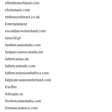
efbetdeutschland.com
efortunano.com
embassyofisrael.co.uk
Entertainment
esconlineswitzerland.com
faras3d.pl
fastbetcasinoitalia.com
fastpaycasinocanada.net
fatbetcasino.uk
fatbetcasinode.com
fatbetcasinosouthafrica.com
fatpiratecasinonederland.com
FavBet
felixspin.us
fivebetcasinoitalia.com
fortunacasinocz.com