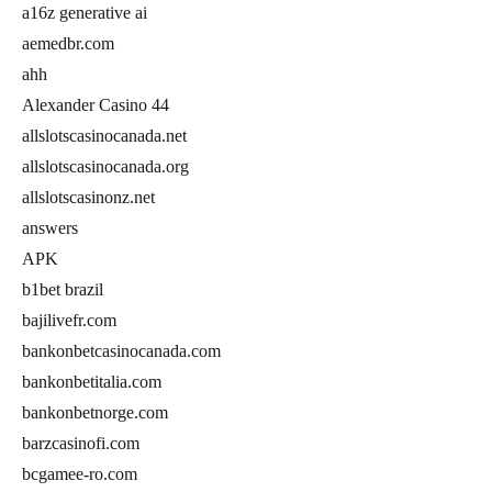
a16z generative ai
aemedbr.com
ahh
Alexander Casino 44
allslotscasinocanada.net
allslotscasinocanada.org
allslotscasinonz.net
answers
APK
b1bet brazil
bajilivefr.com
bankonbetcasinocanada.com
bankonbetitalia.com
bankonbetnorge.com
barzcasinofi.com
bcgamee-ro.com