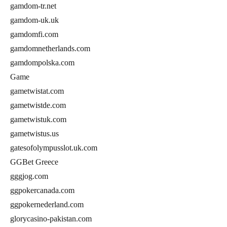
gamdom-tr.net
gamdom-uk.uk
gamdomfi.com
gamdomnetherlands.com
gamdompolska.com
Game
gametwistat.com
gametwistde.com
gametwistuk.com
gametwistus.us
gatesofolympusslot.uk.com
GGBet Greece
gggjog.com
ggpokercanada.com
ggpokernederland.com
glorycasino-pakistan.com