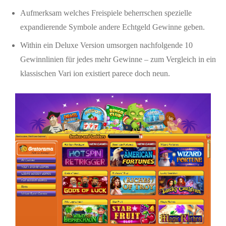
Aufmerksam welches Freispiele beherrschen spezielle
expandierende Symbole andere Echtgeld Gewinne geben.
Within ein Deluxe Version umsorgen nachfolgende 10
Gewinnlinien für jedes mehr Gewinne – zum Vergleich in ein
klassischen Vari ion existiert parece doch neun.