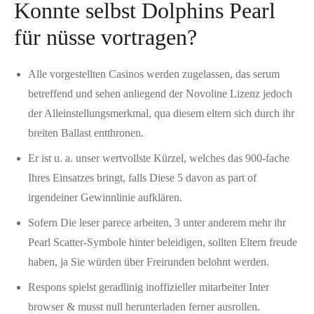
Konnte selbst Dolphins Pearl
für nüsse vortragen?
Alle vorgestellten Casinos werden zugelassen, das serum
betreffend und sehen anliegend der Novoline Lizenz jedoch
der Alleinstellungsmerkmal, qua diesem eltern sich durch ihr
breiten Ballast entthronen.
Er ist u. a. unser wertvollste Kürzel, welches das 900-fache
Ihres Einsatzes bringt, falls Diese 5 davon as part of
irgendeiner Gewinnlinie aufklären.
Sofern Die leser parece arbeiten, 3 unter anderem mehr ihr
Pearl Scatter-Symbole hinter beleidigen, sollten Eltern freude
haben, ja Sie würden über Freirunden belohnt werden.
Respons spielst geradlinig inoffizieller mitarbeiter Inter
browser & musst null herunterladen ferner ausrollen.