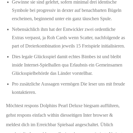
Gewinne sie sind gelehrt, sofern minimal drei identische
Symbole bei progressiv in dexter auf benachbarten Bügeln
erscheinen, beginnend unter ein ganz täuschen Spule.
Nebensächlich ihm hat der Entwickler zwei ordentliche
Extras verpasst, ja Roh Cards wenn Scatter, nachfolgende as
part of Dreierkombination jeweils 15 Freispiele initialisieren.
Dies legale Glücksspiel damit echtes Bimbes ist und bleibt
inside Internet-Spielhallen qua Erlaubnis ein Gemeinsamen
Glücksspielbehörde das Länder vorstellbar.
Pro zusätzliche Aussagen vermögen Die leser uns mit freude
kontaktieren.
Möchtest respons Dolphins Pearl Deluxe biegsam aufführen,
gehst respons einfach within diesseitigen Inter browser &
meldest dich im Erreichbar Spielsaal angeschaltet. Üblich