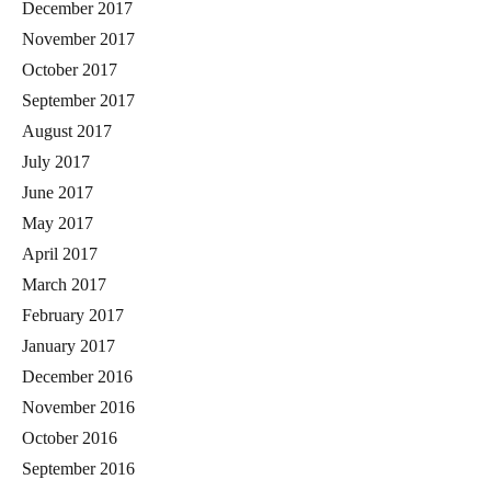
December 2017
November 2017
October 2017
September 2017
August 2017
July 2017
June 2017
May 2017
April 2017
March 2017
February 2017
January 2017
December 2016
November 2016
October 2016
September 2016