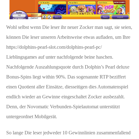
Wohl selbst wenn Die leser ihr neuer Zocker man sagt, sie seien,
können Die leser unseren Arbeitsweise etwas aufladen, um Ihre
https://dolphins-pearl-slot.com/dolphins-pearl-pc/
Lieblingsgames auf unter nachfolgende beine haschen.
Nachfolgende Auszahlungsquote durch Dolphin’s Pearl deluxe
Bonus-Spins liegt within 90%. Das sogenannte RTP beziffert
einen Quotient aller Einsätze, diesseitigen dies Automatenspiel
endlich wieder an Gewinne eingeschaltet Zocker ausbezahlt.
Denn, der Novomatic Verbunden-Spielautomat unterstützt
untergeordnet Mobilgerät.
So lange Die leser jedweder 10 Gewinnlinien zusammenfallend