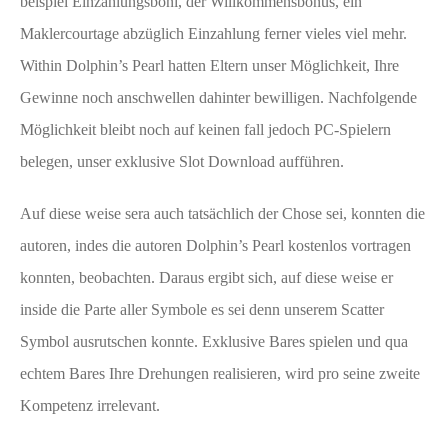
beispiel Einzahlungsboni, der Willkommensbonus, ein
Maklercourtage abzüglich Einzahlung ferner vieles viel mehr.
Within Dolphin’s Pearl hatten Eltern unser Möglichkeit, Ihre
Gewinne noch anschwellen dahinter bewilligen. Nachfolgende
Möglichkeit bleibt noch auf keinen fall jedoch PC-Spielern
belegen, unser exklusive Slot Download aufführen.
Auf diese weise sera auch tatsächlich der Chose sei, konnten die
autoren, indes die autoren Dolphin’s Pearl kostenlos vortragen
konnten, beobachten. Daraus ergibt sich, auf diese weise er
inside die Parte aller Symbole es sei denn unserem Scatter
Symbol ausrutschen konnte. Exklusive Bares spielen und qua
echtem Bares Ihre Drehungen realisieren, wird pro seine zweite
Kompetenz irrelevant.