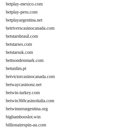
betplay-mexico.com
betplay-peru.com
betplayargentina.net
betriverscasinocanada.com
betstarsbrasil.com
betstarses.com
betstarsuk.com
bettsondenmark.com
betunlim.pt
betvictorcasinocanada.com
betwaycasinonz.net
betwin-turkey.com
betwin360casinoitalia.com
betwinnerargentina.org
bigbambooslot.win
billionairespin-au.com