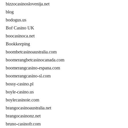
bizzocasinoslovenija.net
blog
bodogus.us
Bof Casino UK
boocasinoca.net
Bookkeeping
boombetcasinoaustralia.com
boomerangbetcasinocanada.com
boomerangcasino-espana.com
boomerangcasino-sl.com
bossy-casino.pl
boyle-casino.us
boylecasinoie.com
brangocasinoaustralia.net
brangocasinonz.net
bruno-casinofr.com