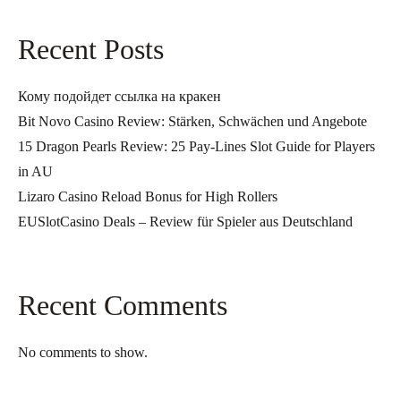
Recent Posts
Кому подойдет ссылка на кракен
Bit Novo Casino Review: Stärken, Schwächen und Angebote
15 Dragon Pearls Review: 25 Pay-Lines Slot Guide for Players
in AU
Lizaro Casino Reload Bonus for High Rollers
EUSlotCasino Deals – Review für Spieler aus Deutschland
Recent Comments
No comments to show.