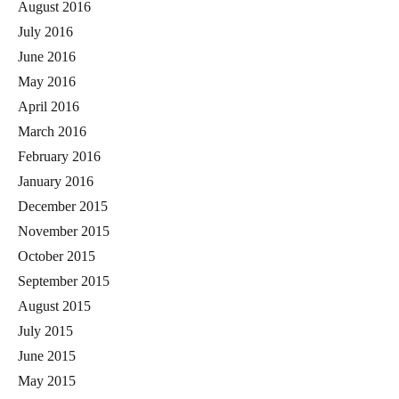
August 2016
July 2016
June 2016
May 2016
April 2016
March 2016
February 2016
January 2016
December 2015
November 2015
October 2015
September 2015
August 2015
July 2015
June 2015
May 2015