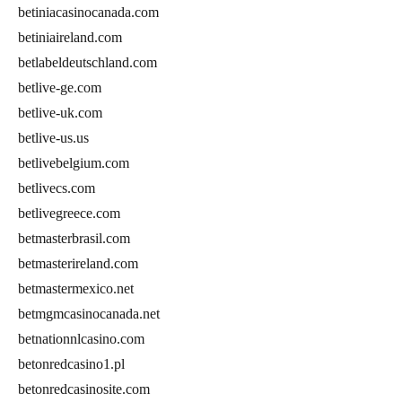
betiniacasinocanada.com
betiniaireland.com
betlabeldeutschland.com
betlive-ge.com
betlive-uk.com
betlive-us.us
betlivebelgium.com
betlivecs.com
betlivegreece.com
betmasterbrasil.com
betmasterireland.com
betmastermexico.net
betmgmcasinocanada.net
betnationnlcasino.com
betonredcasino1.pl
betonredcasinosite.com