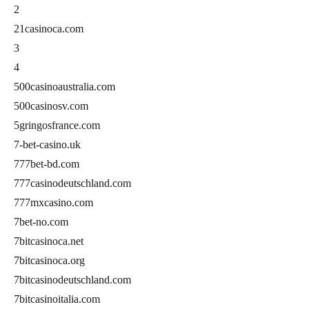
2
21casinoca.com
3
4
500casinoaustralia.com
500casinosv.com
5gringosfrance.com
7-bet-casino.uk
777bet-bd.com
777casinodeutschland.com
777mxcasino.com
7bet-no.com
7bitcasinoca.net
7bitcasinoca.org
7bitcasinodeutschland.com
7bitcasinoitalia.com