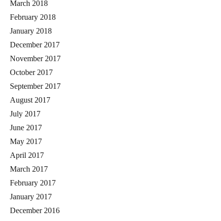
March 2018
February 2018
January 2018
December 2017
November 2017
October 2017
September 2017
August 2017
July 2017
June 2017
May 2017
April 2017
March 2017
February 2017
January 2017
December 2016