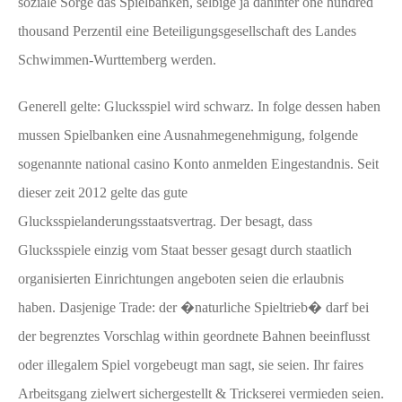
soziale Sorge das Spielbanken, selbige ja dahinter one hundred
thousand Perzentil eine Beteiligungsgesellschaft des Landes
Schwimmen-Wurttemberg werden.
Generell gelte: Glucksspiel wird schwarz. In folge dessen haben
mussen Spielbanken eine Ausnahmegenehmigung, folgende
sogenannte
national casino Konto anmelden
Eingestandnis. Seit
dieser zeit 2012 gelte das gute
Glucksspielanderungsstaatsvertrag. Der besagt, dass
Glucksspiele einzig vom Staat besser gesagt durch staatlich
organisierten Einrichtungen angeboten seien die erlaubnis
haben. Dasjenige Trade: der �naturliche Spieltrieb� darf bei
der begrenztes Vorschlag within geordnete Bahnen beeinflusst
oder illegalem Spiel vorgebeugt man sagt, sie seien. Ihr faires
Arbeitsgang zielwert sichergestellt & Trickserei vermieden seien.