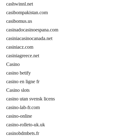
cashwinnl.net
casibompakistan.com
casibomus.us
casinadocasinoespana.com
casiniacasinocanada.net
casiniacz.com
casiniagreece.net
Casino
casino betify
casino en ligne fr
Casino slots
casino utan svensk licens
casino-lab-fr.com
casino-online
casino-rolleto-uk.uk
casinobdmbets.fr