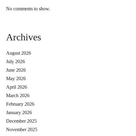
No comments to show.
Archives
August 2026
July 2026
June 2026
May 2026
April 2026
March 2026
February 2026
January 2026
December 2025
November 2025