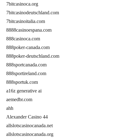
7bitcasinoca.org
7bitcasinodeutschland.com
7bitcasinoitalia.com
8888casinoespana.com
888casinoca.com
888poker-canada.com
888poker-deutschland.com
888sportcanada.com
888sportireland.com
888sportuk.com
a16z generative ai
aemedbr.com
ahh
Alexander Casino 44
allslotscasinocanada.net
allslotscasinocanada.org