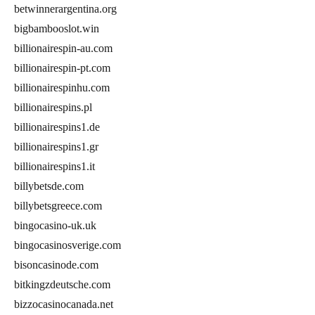
betwinnerargentina.org
bigbambooslot.win
billionairespin-au.com
billionairespin-pt.com
billionairespinhu.com
billionairespins.pl
billionairespins1.de
billionairespins1.gr
billionairespins1.it
billybetsde.com
billybetsgreece.com
bingocasino-uk.uk
bingocasinosverige.com
bisoncasinode.com
bitkingzdeutsche.com
bizzocasinocanada.net