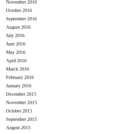
November 2016
October 2016
September 2016
August 2016
July 2016
June 2016
May 2016
April 2016
March 2016
February 2016
January 2016
December 2015
November 2015
October 2015
September 2015
August 2015