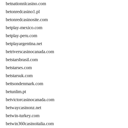
betnationnlcasino.com
betonredcasino1.pl
betonredcasinosite.com
betplay-mexico.com
betplay-peru.com
betplayargentina.net
betriverscasinocanada.com
betstarsbrasil.com
betstarses.com
betstarsuk.com
bettsondenmark.com
betunlim.pt
betvictorcasinocanada.com
betwaycasinonz.net
betwin-turkey.com
betwin360casinoitalia.com