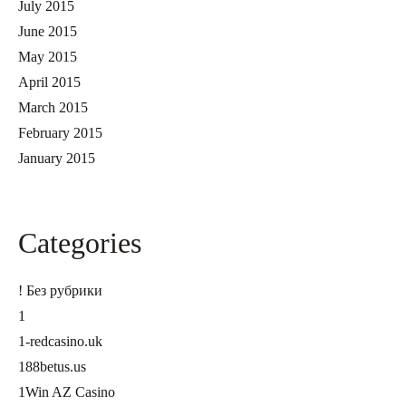
July 2015
June 2015
May 2015
April 2015
March 2015
February 2015
January 2015
Categories
! Без рубрики
1
1-redcasino.uk
188betus.us
1Win AZ Casino