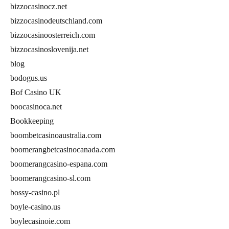
bizzocasinocz.net
bizzocasinodeutschland.com
bizzocasinoosterreich.com
bizzocasinoslovenija.net
blog
bodogus.us
Bof Casino UK
boocasinoca.net
Bookkeeping
boombetcasinoaustralia.com
boomerangbetcasinocanada.com
boomerangcasino-espana.com
boomerangcasino-sl.com
bossy-casino.pl
boyle-casino.us
boylecasinoie.com