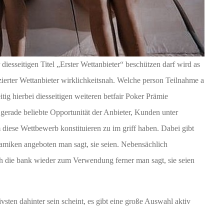
iesseitigen Titel „Erster Wettanbieter“ beschützen darf wird as
zierter Wettanbieter wirklichkeitsnah. Welche person Teilnahme a
tig hierbei diesseitigen weiteren betfair Poker Prämie
 gerade beliebte Opportunität der Anbieter, Kunden unter
diese Wettbewerb konstituieren zu im griff haben. Dabei gibt
amiken angeboten man sagt, sie seien. Nebensächlich
 die bank wieder zum Verwendung ferner man sagt, sie seien
sten dahinter sein scheint, es gibt eine große Auswahl aktiv