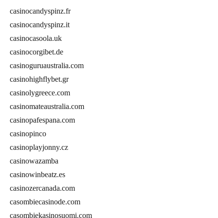
casinocandyspinz.fr
casinocandyspinz.it
casinocasoola.uk
casinocorgibet.de
casinoguruaustralia.com
casinohighflybet.gr
casinolygreece.com
casinomateaustralia.com
casinopafespana.com
casinopinco
casinoplayjonny.cz
casinowazamba
casinowinbeatz.es
casinozercanada.com
casombiecasinode.com
casombiekasinosuomi.com