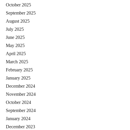
October 2025
September 2025
August 2025
July 2025
June 2025
May 2025
April 2025
March 2025
February 2025
January 2025
December 2024
November 2024
October 2024
September 2024
January 2024
December 2023