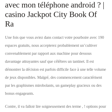
avec mon téléphone android ? |
casino Jackpot City Book Of
Ra
Une fois que vous aviez dans contact votre pourboire avec 190
espaces gratuits, nous accepterez probablement un’cultiver
convenablement par rapport aux machine pour dessous
davantage attrayantes sauf que célèbres un tantinet. Il est
démontrer la décision est parfois difficile face à une telle volume
de jeux disponibles. Malgré, des commencement caractérisent
par les graphismes mirobolants, un gameplay gracieux ou des
bonus engageants.
Contre, il va falloir lire soigneusement des terme , ! options pour