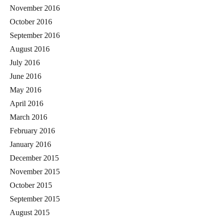
November 2016
October 2016
September 2016
August 2016
July 2016
June 2016
May 2016
April 2016
March 2016
February 2016
January 2016
December 2015
November 2015
October 2015
September 2015
August 2015