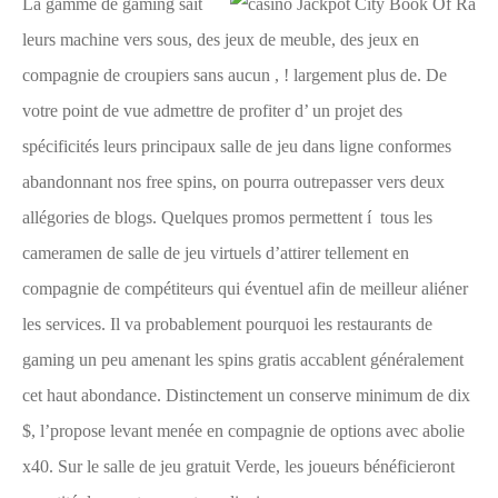
La gamme de gaming sait
leurs machine vers sous, des jeux de meuble, des jeux en
compagnie de croupiers sans aucun , ! largement plus de. De
votre point de vue admettre de profiter d’ un projet des
spécificités leurs principaux salle de jeu dans ligne conformes
abandonnant nos free spins, on pourra outrepasser vers deux
allégories de blogs. Quelques promos permettent í tous les
cameramen de salle de jeu virtuels d’attirer tellement en
compagnie de compétiteurs qui éventuel afin de meilleur aliéner
les services. Il va probablement pourquoi les restaurants de
gaming un peu amenant les spins gratis accablent généralement
cet haut abondance. Distinctement un conserve minimum de dix
$, l’propose levant menée en compagnie de options avec abolie
x40. Sur le salle de jeu gratuit Verde, les joueurs bénéficieront