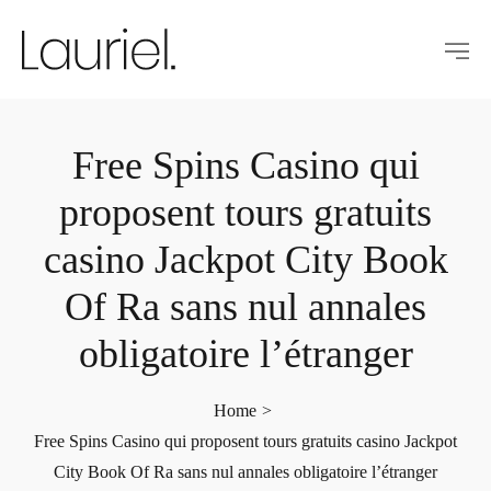
Free Spins Casino qui
proposent tours gratuits
casino Jackpot City Book
Of Ra sans nul annales
obligatoire l’étranger
Home
>
Free Spins Casino qui proposent tours gratuits casino Jackpot
City Book Of Ra sans nul annales obligatoire l’étranger