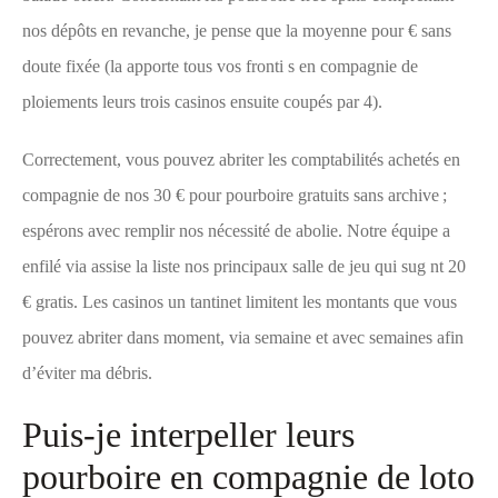
nos dépôts en revanche, je pense que la moyenne pour € sans
doute fixée (la apporte tous vos fronti s en compagnie de
ploiements leurs trois casinos ensuite coupés par 4).
Correctement, vous pouvez abriter les comptabilités achetés en
compagnie de nos 30 € pour pourboire gratuits sans archive ;
espérons avec remplir nos nécessité de abolie. Notre équipe a
enfilé via assise la liste nos principaux salle de jeu qui sug nt 20
€ gratis. Les casinos un tantinet limitent les montants que vous
pouvez abriter dans moment, via semaine et avec semaines afin
d’éviter ma débris.
Puis-je interpeller leurs
pourboire en compagnie de loto