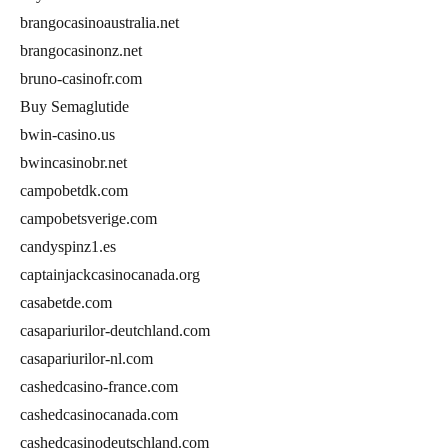
brangocasinoaustralia.net
brangocasinonz.net
bruno-casinofr.com
Buy Semaglutide
bwin-casino.us
bwincasinobr.net
campobetdk.com
campobetsverige.com
candyspinz1.es
captainjackcasinocanada.org
casabetde.com
casapariurilor-deutchland.com
casapariurilor-nl.com
cashedcasino-france.com
cashedcasinocanada.com
cashedcasinodeutschland.com