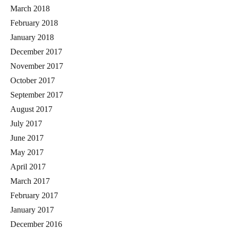
March 2018
February 2018
January 2018
December 2017
November 2017
October 2017
September 2017
August 2017
July 2017
June 2017
May 2017
April 2017
March 2017
February 2017
January 2017
December 2016