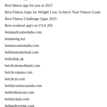
Best fitness app for you at 2025
Best Fitness Apps for Weight Loss: Achieve Your Fitness Goals
Best Fitness Challenge Apps 2025
Best workout app's in USA 205
betalandcasinoitalia.com
betamobg.net
betanocasinoitalia.com
betblastnederland.com
betbulluk.uk
betclicdeutschland.com
betclicespana.com
betclicnl.com
betfaircasinocanada.com
betfirstfrancais.com
betfuryitaly.com
bethardsverige.com