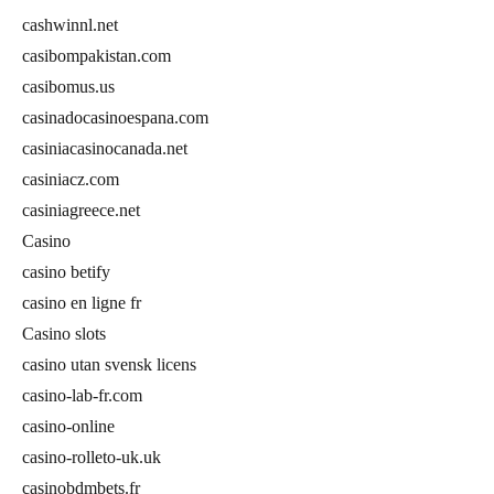
cashwinnl.net
casibompakistan.com
casibomus.us
casinadocasinoespana.com
casiniacasinocanada.net
casiniacz.com
casiniagreece.net
Casino
casino betify
casino en ligne fr
Casino slots
casino utan svensk licens
casino-lab-fr.com
casino-online
casino-rolleto-uk.uk
casinobdmbets.fr