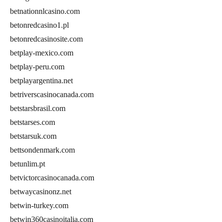
betnationnlcasino.com
betonredcasino1.pl
betonredcasinosite.com
betplay-mexico.com
betplay-peru.com
betplayargentina.net
betriverscasinocanada.com
betstarsbrasil.com
betstarses.com
betstarsuk.com
bettsondenmark.com
betunlim.pt
betvictorcasinocanada.com
betwaycasinonz.net
betwin-turkey.com
betwin360casinoitalia.com