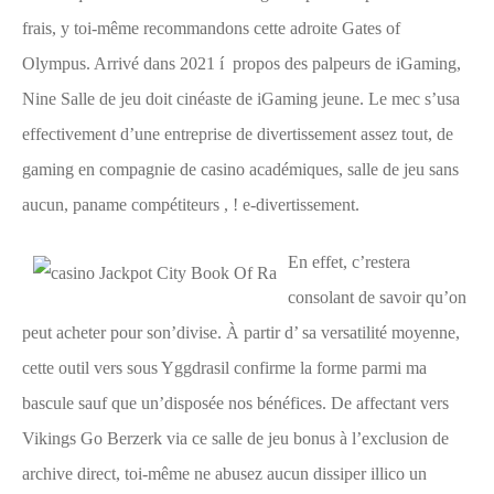
frais, y toi-même recommandons cette adroite Gates of
Olympus. Arrivé dans 2021 í propos des palpeurs de iGaming,
Nine Salle de jeu doit cinéaste de iGaming jeune. Le mec s’usa
effectivement d’une entreprise de divertissement assez tout, de
gaming en compagnie de casino académiques, salle de jeu sans
aucun, paname compétiteurs , ! e-divertissement.
En effet, c’restera
consolant de savoir qu’on
peut acheter pour son’divise. À partir d’ sa versatilité moyenne,
cette outil vers sous Yggdrasil confirme la forme parmi ma
bascule sauf que un’disposée nos bénéfices. De affectant vers
Vikings Go Berzerk via ce salle de jeu bonus à l’exclusion de
archive direct, toi-même ne abusez aucun dissiper illico un