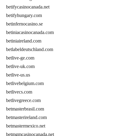
betifycasinocanada.net
betifyhungary.com
betinfernocasino.se
betiniacasinocanada.com
betiniaireland.com
betlabeldeutschland.com
betlive-ge.com
betlive-uk.com
betlive-us.us
betlivebelgium.com
betlivecs.com
betlivegreece.com
betmasterbrasil.com
betmasterireland.com
betmastermexico.net
betmgmcasinocanada.net