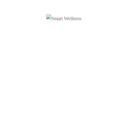
Contact Us
Detoxification Plan
Dosha Balance Diet Plan
reat Slotspiel Für jedes Echt
Demand Tee Printing
messes The Great Slotspiel Für jedes Echtes Geld Gnom Race On De