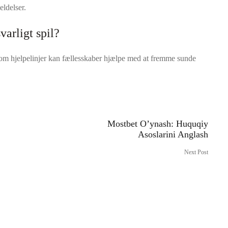
eldelser.
arligt spil?
 om hjelpelinjer kan fællesskaber hjælpe med at fremme sunde
Mostbet O’ynash: Huquqiy
Asoslarini Anglash
Next Post