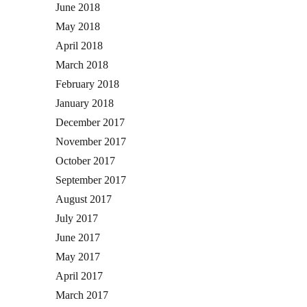
June 2018
May 2018
April 2018
March 2018
February 2018
January 2018
December 2017
November 2017
October 2017
September 2017
August 2017
July 2017
June 2017
May 2017
April 2017
March 2017