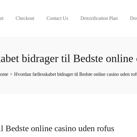
rt
Checkout
Contact Us
Detoxification Plan
Dos
bet bidrager til Bedste online
ome
>
Hvordan fællesskabet bidrager til Bedste online casino uden rof
il Bedste online casino uden rofus