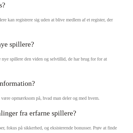
s?
lere kan registrere sig uden at blive medlem af et register, der
ye spillere?
ye spillere den viden og selvtillid, de har brug for for at
 information?
g at være opmærksom på, hvad man deler og med hvem.
linger fra erfarne spillere?
r, fokus på sikkerhed, og eksisterende bonusser. Prøv at finde