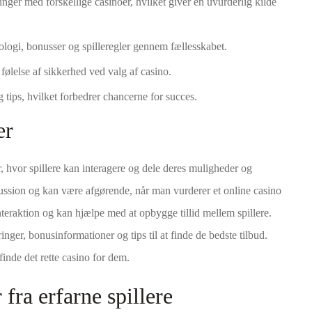
ringer med forskellige casinoer, hvilket giver en uvurderlig kilde
inologi, bonusser og spilleregler gennem fællesskabet.
følelse af sikkerhed ved valg af casino.
 tips, hvilket forbedrer chancerne for succes.
er
, hvor spillere kan interagere og dele deres muligheder og
skussion og kan være afgørende, når man vurderer et online casino
teraktion og kan hjælpe med at opbygge tillid mellem spillere.
ger, bonusinformationer og tips til at finde de bedste tilbud.
inde det rette casino for dem.
fra erfarne spillere