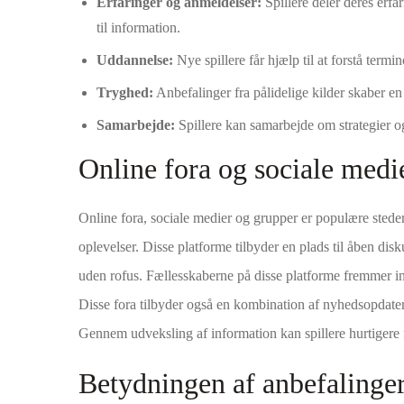
Erfaringer og anmeldelser:
Spillere deler deres erfa
til information.
Uddannelse:
Nye spillere får hjælp til at forstå term
Tryghed:
Anbefalinger fra pålidelige kilder skaber en 
Samarbejde:
Spillere kan samarbejde om strategier og
Online fora og sociale medi
Online fora, sociale medier og grupper er populære steder
oplevelser. Disse platforme tilbyder en plads til åben di
uden rofus. Fællesskaberne på disse platforme fremmer in
Disse fora tilbyder også en kombination af nyhedsopdaterin
Gennem udveksling af information kan spillere hurtigere f
Betydningen af anbefalinger 