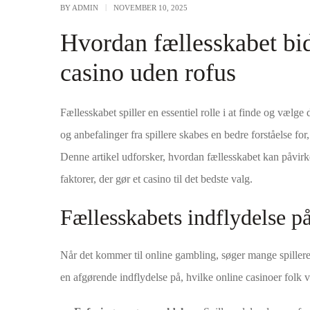
BY
ADMIN
NOVEMBER 10, 2025
Hvordan fællesskabet bid
casino uden rofus
Fællesskabet spiller en essentiel rolle i at finde og vælg
og anbefalinger fra spillere skabes en bedre forståelse for
Denne artikel udforsker, hvordan fællesskabet kan påvirke
faktorer, der gør et casino til det bedste valg.
Fællesskabets indflydelse på
Når det kommer til online gambling, søger mange spillere
en afgørende indflydelse på, hvilke online casinoer folk 