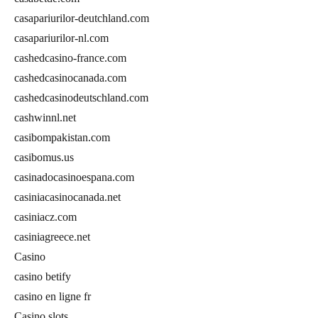
casapariurilor-deutchland.com
casapariurilor-nl.com
cashedcasino-france.com
cashedcasinocanada.com
cashedcasinodeutschland.com
cashwinnl.net
casibompakistan.com
casibomus.us
casinadocasinoespana.com
casiniacasinocanada.net
casiniacz.com
casiniagreece.net
Casino
casino betify
casino en ligne fr
Casino slots