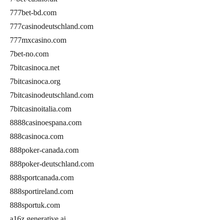
777bet-bd.com
777casinodeutschland.com
777mxcasino.com
7bet-no.com
7bitcasinoca.net
7bitcasinoca.org
7bitcasinodeutschland.com
7bitcasinoitalia.com
8888casinoespana.com
888casinoca.com
888poker-canada.com
888poker-deutschland.com
888sportcanada.com
888sportireland.com
888sportuk.com
a16z generative ai