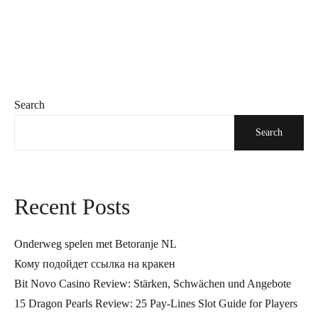
Search
Search
Recent Posts
Onderweg spelen met Betoranje NL
Кому подойдет ссылка на кракен
Bit Novo Casino Review: Stärken, Schwächen und Angebote
15 Dragon Pearls Review: 25 Pay-Lines Slot Guide for Players