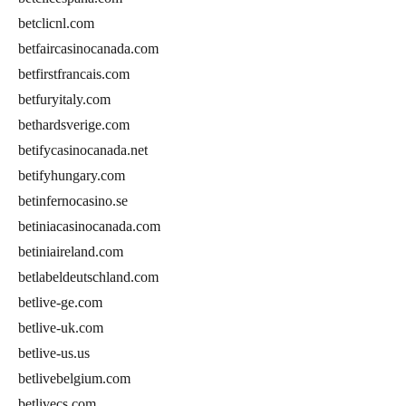
betclicnl.com
betfaircasinocanada.com
betfirstfrancais.com
betfuryitaly.com
bethardsverige.com
betifycasinocanada.net
betifyhungary.com
betinfernocasino.se
betiniacasinocanada.com
betiniaireland.com
betlabeldeutschland.com
betlive-ge.com
betlive-uk.com
betlive-us.us
betlivebelgium.com
betlivecs.com