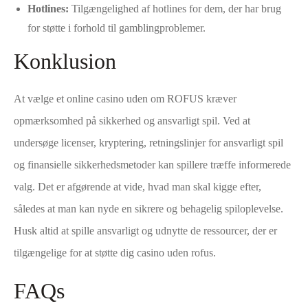
Hotlines:
Tilgængelighed af hotlines for dem, der har brug
for støtte i forhold til gamblingproblemer.
Konklusion
At vælge et online casino uden om ROFUS kræver
opmærksomhed på sikkerhed og ansvarligt spil. Ved at
undersøge licenser, kryptering, retningslinjer for ansvarligt spil
og finansielle sikkerhedsmetoder kan spillere træffe informerede
valg. Det er afgørende at vide, hvad man skal kigge efter,
således at man kan nyde en sikrere og behagelig spiloplevelse.
Husk altid at spille ansvarligt og udnytte de ressourcer, der er
tilgængelige for at støtte dig
casino uden rofus
.
FAQs