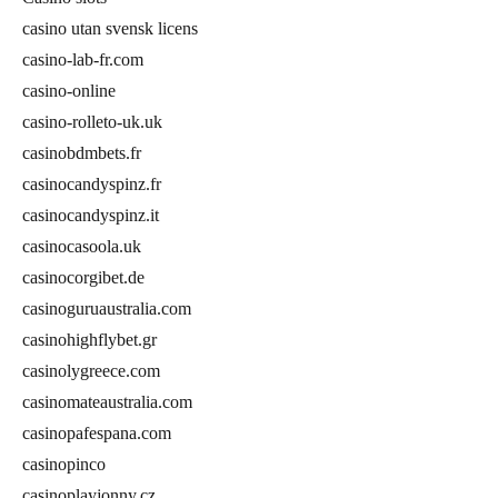
casino utan svensk licens
casino-lab-fr.com
casino-online
casino-rolleto-uk.uk
casinobdmbets.fr
casinocandyspinz.fr
casinocandyspinz.it
casinocasoola.uk
casinocorgibet.de
casinoguruaustralia.com
casinohighflybet.gr
casinolygreece.com
casinomateaustralia.com
casinopafespana.com
casinopinco
casinoplayjonny.cz