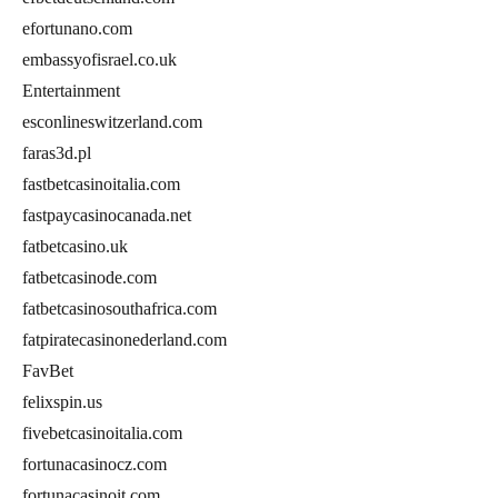
efortunano.com
embassyofisrael.co.uk
Entertainment
esconlineswitzerland.com
faras3d.pl
fastbetcasinoitalia.com
fastpaycasinocanada.net
fatbetcasino.uk
fatbetcasinode.com
fatbetcasinosouthafrica.com
fatpiratecasinonederland.com
FavBet
felixspin.us
fivebetcasinoitalia.com
fortunacasinocz.com
fortunacasinoit.com