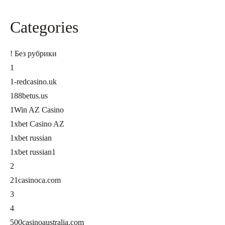
Categories
! Без рубрики
1
1-redcasino.uk
188betus.us
1Win AZ Casino
1xbet Casino AZ
1xbet russian
1xbet russian1
2
21casinoca.com
3
4
500casinoaustralia.com