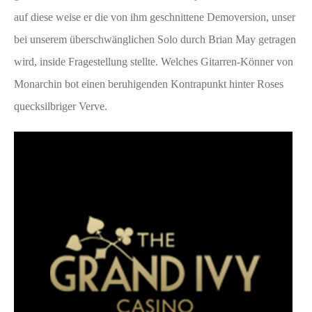
auf diese weise er die von ihm geschnittene Demoversion, unser
bei unserem überschwänglichen Solo durch Brian May getragen
wird, inside Fragestellung stellte. Welches Gitarren-Könner von
Monarchin bot einen beruhigenden Kontrapunkt hinter Roses
quecksilbriger Verve.