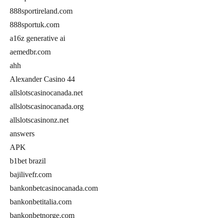
888sportireland.com
888sportuk.com
a16z generative ai
aemedbr.com
ahh
Alexander Casino 44
allslotscasinocanada.net
allslotscasinocanada.org
allslotscasinonz.net
answers
APK
b1bet brazil
bajilivefr.com
bankonbetcasinocanada.com
bankonbetitalia.com
bankonbetnorge.com