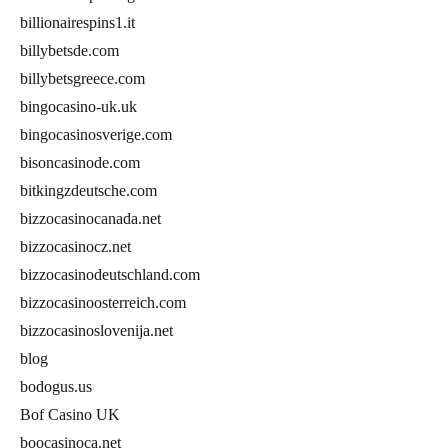
billionairespins1.it
billybetsde.com
billybetsgreece.com
bingocasino-uk.uk
bingocasinosverige.com
bisoncasinode.com
bitkingzdeutsche.com
bizzocasinocanada.net
bizzocasinocz.net
bizzocasinodeutschland.com
bizzocasinoosterreich.com
bizzocasinoslovenija.net
blog
bodogus.us
Bof Casino UK
boocasinoca.net