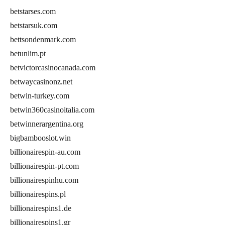
betstarses.com
betstarsuk.com
bettsondenmark.com
betunlim.pt
betvictorcasinocanada.com
betwaycasinonz.net
betwin-turkey.com
betwin360casinoitalia.com
betwinnerargentina.org
bigbambooslot.win
billionairespin-au.com
billionairespin-pt.com
billionairespinhu.com
billionairespins.pl
billionairespins1.de
billionairespins1.gr