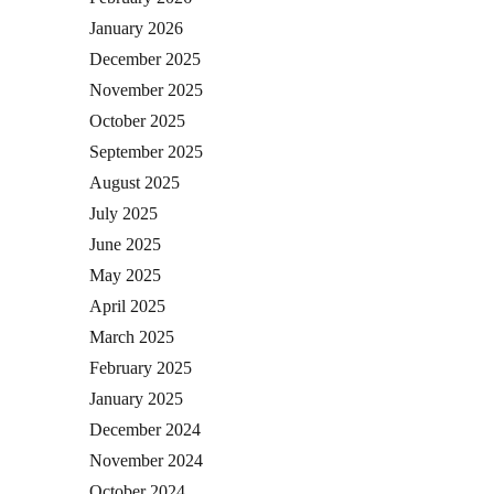
January 2026
December 2025
November 2025
October 2025
September 2025
August 2025
July 2025
June 2025
May 2025
April 2025
March 2025
February 2025
January 2025
December 2024
November 2024
October 2024