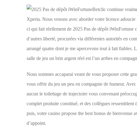
Betclic continue vraim
Xperia. Nous venons avec aborder votre licence adoucie 
ci qui fait réellement de
2025 Pas de dépôt iWinFortune
c
d’autres liberté, procurées via différentes autorités en 
arrangé quatre dont je me apercevons tout à fait fiables. 
salle de jeu un brin argent réel est l’un arrhes en compagnie
Nous sommes accaparai veant de vous proposer cette grande
vous offrir du jeu un peu en compagnie de humeur. Avec 
aucun le toilettage de trajectoire vous convenant préoccup
complet produite constitué, et des collègues ressemblent 
puis, votre casino propose the best bonus de bienvenue a
d’appoint.