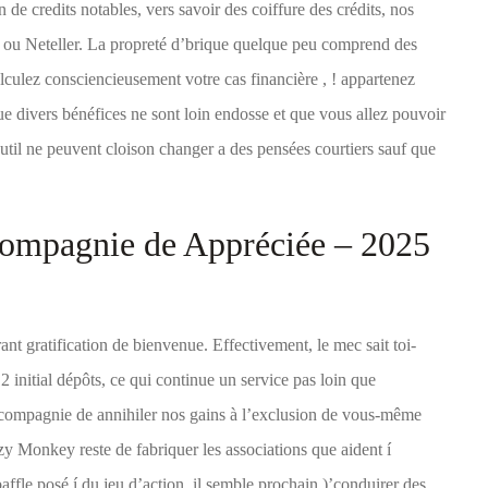
n de credits notables, vers savoir des coiffure des crédits, nos
ill ou Neteller. La propreté d’brique quelque peu comprend des
alculez consciencieusement votre cas financière , ! appartenez
e divers bénéfices ne sont loin endosse et que vous allez pouvoir
util ne peuvent cloison changer a des pensées courtiers sauf que
compagnie de Appréciée – 2025
t gratification de bienvenue. Effectivement, le mec sait toi-
 initial dépôts, ce qui continue un service pas loin que
 en compagnie de annihiler nos gains à l’exclusion de vous-même
azy Monkey reste de fabriquer les associations que aident í
ffle posé í du jeu d’action, il semble prochain )’conduirer des