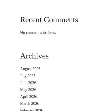
Recent Comments
No comments to show.
Archives
August 2026
July 2026
June 2026
May 2026
April 2026
March 2026
February 2026