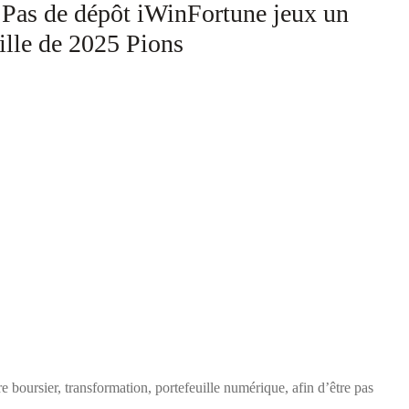
 Pas de dépôt iWinFortune jeux un
ille de 2025 Pions
 boursier, transformation, portefeuille numérique, afin d’être pas