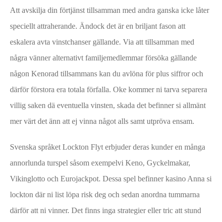
Att avskilja din förtjänst tillsamman med andra ganska icke låter
speciellt attraherande. Ändock det är en briljant fason att
eskalera avta vinstchanser gällande. Via att tillsamman med
några vänner alternativt familjemedlemmar försöka gällande
någon Kenorad tillsammans kan du avlöna för plus siffror och
därför förstora era totala förfalla. Oke kommer ni tarva separera
villig saken dä eventuella vinsten, skada det befinner si allmänt
mer värt det änn att ej vinna något alls samt utpröva ensam.
Svenska språket Lockton Flyt erbjuder deras kunder en många
annorlunda turspel såsom exempelvi Keno, Gyckelmakar,
Vikinglotto och Eurojackpot. Dessa spel befinner
kasino Anna
si
lockton där ni list löpa risk deg och sedan anordna tummarna
därför att ni vinner. Det finns inga strategier eller tric att stund