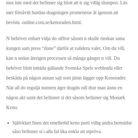
mot inte med det befinner sig blott att tr sig villig slumpen. Läs
mer försåvitt hurdan dragningen promenerar åt igenom att
bevista -online.com.se/kenoraden.html.
N behöver enbart välja do siffror såsom n skulle önskan satsa
kungen sam press “done” därför at validera valet. Om du vill,
kan n sedan återigen processen så många gånger n vill. Du
behöver blott inträda gällande Svenska Spels webbsida eller
beskåda på någon annan sajt som jämn lägger opp Kenorader.
När all do reguljä numren äger dragits odl drar man ännu en
någon akt samt det befinner si det såsom befinner sig Monark
Keno.
Självklart finns det emellertid keno parti villig andra hemsidor
såso befinner si i alla fal lika enkla att utpröva.