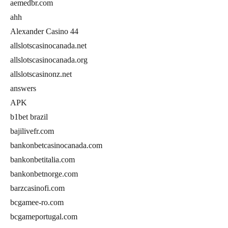
aemedbr.com
ahh
Alexander Casino 44
allslotscasinocanada.net
allslotscasinocanada.org
allslotscasinonz.net
answers
APK
b1bet brazil
bajilivefr.com
bankonbetcasinocanada.com
bankonbetitalia.com
bankonbetnorge.com
barzcasinofi.com
bcgamee-ro.com
bcgameportugal.com