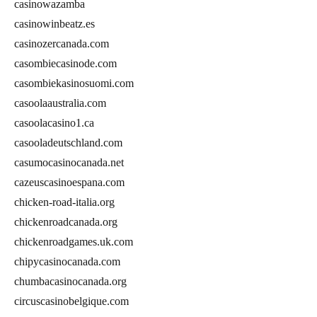
casinowazamba
casinowinbeatz.es
casinozercanada.com
casombiecasinode.com
casombiekasinosuomi.com
casoolaaustralia.com
casoolacasino1.ca
casooladeutschland.com
casumocasinocanada.net
cazeuscasinoespana.com
chicken-road-italia.org
chickenroadcanada.org
chickenroadgames.uk.com
chipycasinocanada.com
chumbacasinocanada.org
circuscasinobelgique.com