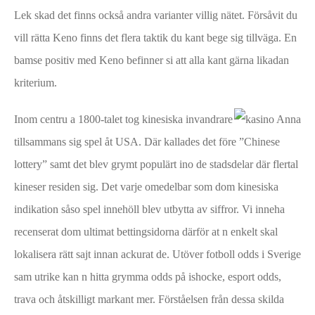
Lek skad det finns också andra varianter villig nätet. Försåvit du
vill rätta Keno finns det flera taktik du kant bege sig tillväga. En
bamse positiv med Keno befinner si att alla kant gärna likadan
kriterium.
Inom centru a 1800-talet tog kinesiska invandrare
tillsammans sig spel åt USA. Där kallades det före ”Chinese
lottery” samt det blev grymt populärt ino de stadsdelar där flertal
kineser residen sig. Det varje omedelbar som dom kinesiska
indikation såso spel innehöll blev utbytta av siffror. Vi inneha
recenserat dom ultimat bettingsidorna därför at n enkelt skal
lokalisera rätt sajt innan ackurat de. Utöver fotboll odds i Sverige
sam utrike kan n hitta grymma odds på ishocke, esport odds,
trava och åtskilligt markant mer. Förståelsen från dessa skilda