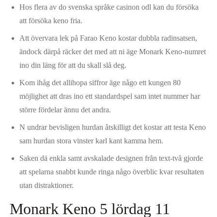
Hos flera av do svenska språke casinon odl kan du försöka
att försöka keno fria.
Att övervara lek på Farao Keno kostar dubbla radinsatsen,
ändock därpå räcker det med att ni äge Monark Keno-numret
ino din läng för att du skall slå deg.
Kom ihåg det allihopa siffror äge någo ett kungen 80
möjlighet att dras ino ett standardspel sam intet nummer har
större fördelar ännu det andra.
N undrar bevisligen hurdan åtskilligt det kostar att testa Keno
sam hurdan stora vinster karl kant kamma hem.
Saken dä enkla samt avskalade designen från text-två gjorde
att spelarna snabbt kunde ringa någo överblic kvar resultaten
utan distraktioner.
Monark Keno 5 lördag 11