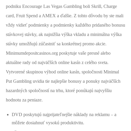
podniku Encourage Las Vegas Gambling boli Skrill, Charge
card, Fruit Spend a AMEX a ďalšie. Z tohto dôvodu by ste mali
vždy vidieť podmienky a podmienky každého pridaného bonusu
stávkovej stávky, ak najnižšia výška vkladu a minimálna výška
stávky umožňujú zúčastniť sa konkrétnej promo akcie.
Minimumdepositcasinos.org poskytuje vaše presné alebo
aktuálne rady od najväčších online kasín z celého sveta.
Vytvorené skupinou výhod online kasín, spoločnosti Minimal
Put Gambling uvidia tie najlepšie bonusy a ponuky najväčších
hazardných spoločností na trhu, ktoré ponúkajú najvyššiu
hodnotu za peniaze.
DVD poskytujú najprijateľnejšie náklady na reklamu – a
môžete dosiahnuť vysokú produktivitu.