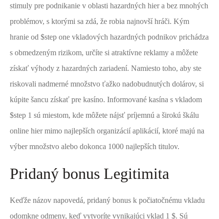
stimuly pre podnikanie v oblasti hazardných hier a bez mnohých
problémov, s ktorými sa zdá, že robia najnovší hráči. Kým
hranie od $step one vkladových hazardných podnikov prichádza
s obmedzeným rizikom, určíte si atraktívne reklamy a môžete
získať výhody z hazardných zariadení. Namiesto toho, aby ste
riskovali nadmerné množstvo ťažko nadobudnutých dolárov, si
kúpite šancu získať pre kasíno. Informované kasína s vkladom
$step 1 sú miestom, kde môžete nájsť príjemnú a širokú škálu
online hier mimo najlepších organizácií aplikácií, ktoré majú na
výber množstvo alebo dokonca 1000 najlepších titulov.
Pridaný bonus Legitimita
Keďže názov napovedá, pridaný bonus k počiatočnému vkladu
odomkne odmeny, keď vytvoríte vynikajúci vklad 1 $. Sú