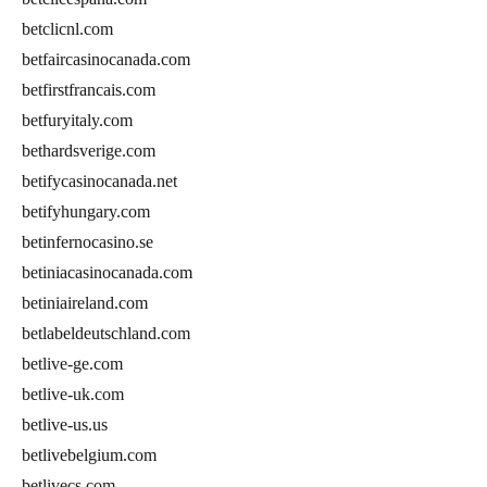
betclicnl.com
betfaircasinocanada.com
betfirstfrancais.com
betfuryitaly.com
bethardsverige.com
betifycasinocanada.net
betifyhungary.com
betinfernocasino.se
betiniacasinocanada.com
betiniaireland.com
betlabeldeutschland.com
betlive-ge.com
betlive-uk.com
betlive-us.us
betlivebelgium.com
betlivecs.com