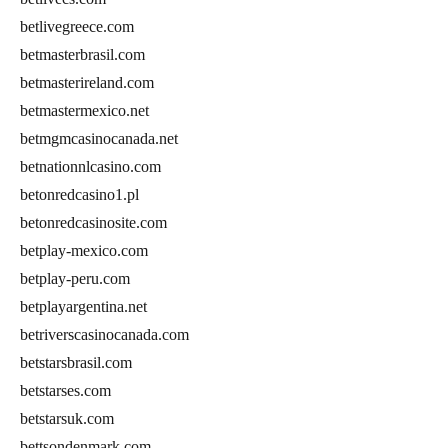
betlivegreece.com
betmasterbrasil.com
betmasterireland.com
betmastermexico.net
betmgmcasinocanada.net
betnationnlcasino.com
betonredcasino1.pl
betonredcasinosite.com
betplay-mexico.com
betplay-peru.com
betplayargentina.net
betriverscasinocanada.com
betstarsbrasil.com
betstarses.com
betstarsuk.com
bettsondenmark.com