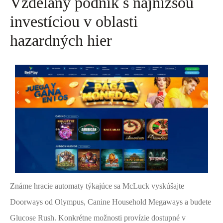
Vzdelaný podnik s najnižšou
investíciou v oblasti
hazardných hier
Známe hracie automaty týkajúce sa McLuck vyskúšajte
Doorways od Olympus, Canine Household Megaways a budete
Glucose Rush. Konkrétne možnosti provízie dostupné v