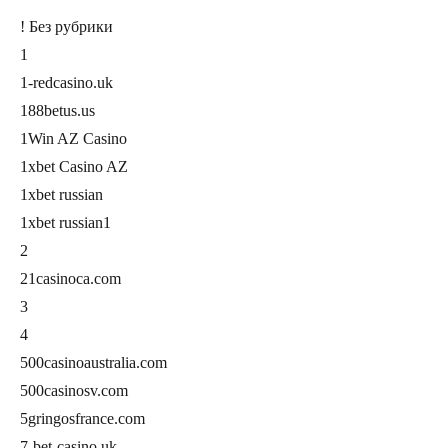
! Без рубрики
1
1-redcasino.uk
188betus.us
1Win AZ Casino
1xbet Casino AZ
1xbet russian
1xbet russian1
2
21casinoca.com
3
4
500casinoaustralia.com
500casinosv.com
5gringosfrance.com
7-bet-casino.uk