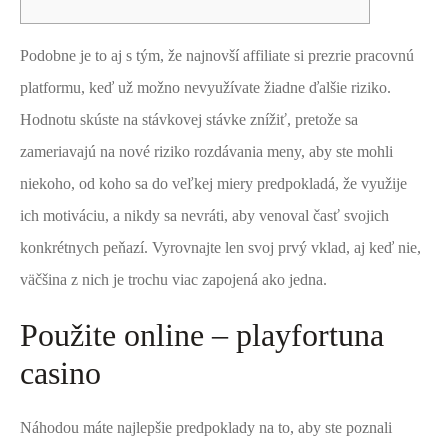
Podobne je to aj s tým, že najnovší affiliate si prezrie pracovnú
platformu, keď už možno nevyužívate žiadne ďalšie riziko.
Hodnotu skúste na stávkovej stávke znížiť, pretože sa
zameriavajú na nové riziko rozdávania meny, aby ste mohli
niekoho, od koho sa do veľkej miery predpokladá, že využije
ich motiváciu, a nikdy sa nevráti, aby venoval časť svojich
konkrétnych peňazí.
Vyrovnajte len svoj prvý vklad, aj keď nie,
väčšina z nich je trochu viac zapojená ako jedna.
Použite online – playfortuna
casino
Náhodou máte najlepšie predpoklady na to, aby ste poznali