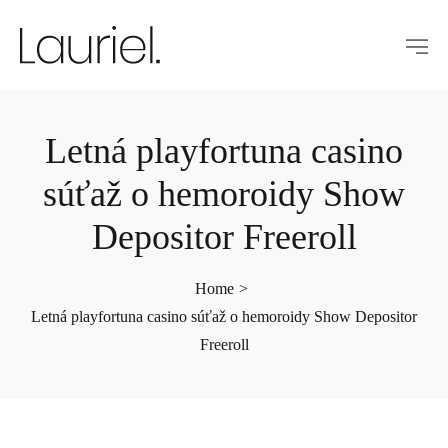
Letná playfortuna casino
súťaž o hemoroidy Show
Depositor Freeroll
Home
>
Letná playfortuna casino súťaž o hemoroidy Show Depositor
Freeroll