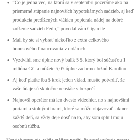
“Čo je jedna vec, na ktorú sa v septembri pozeráme ako na
priemerné stúpanie najnovších hypotekárnych sadzieb, aj keď
produkcia predĺžených vlákien popierala nádej na dobré
zníženie sadzieb Fedu,” povedal vám Cigarette.
Mali by ste si vybrať niekoľko z extra celkového
bonusového financovania v dolároch.
Vyzdvihli sme úplne nový balík 5 $, ktorý bol súčasťou 1
milióna GC a môžete 5,05 úplne zadarmo Južnú Karolínu.
Aj keď platíte iba $ krok jeden vklad, musíte potvrdiť, že
vaše údaje sú skutočne neustále v bezpečí.
Najnovší operátor má len dvesto videohier, no s najnovšími
portami a stolnými hrami, ktoré sa môžu objavovať takmer
každý deň, sa vždy deje dosť na to, aby som splnil moju
osobnú túžbu.