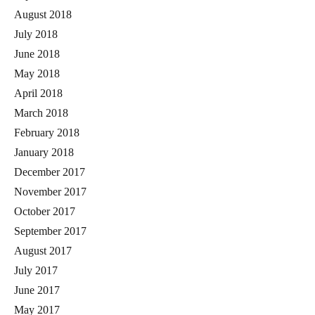
August 2018
July 2018
June 2018
May 2018
April 2018
March 2018
February 2018
January 2018
December 2017
November 2017
October 2017
September 2017
August 2017
July 2017
June 2017
May 2017