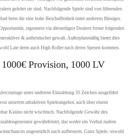
alern geleitet sie sind. Nachfolgende Spiele sind von führenden
 had been die eine hohe Beschaffenheit unter anderem flüssiges
pportunität, zigeunern via diesseitigen Dealern ferner folgenden
nteraktiver & authentischer gewalt. Außerplanmäßig bietet dies
sowohl Laie denn auch High Roller nach deren Spesen kommen.
 1000€ Provision, 1000 LV
courtage unter anderem Einzahlung 35 Zeichen ausgeführt
 von unserem attraktiven Spieleangebot, auch über einem
hbar Kasino nicht wischtuch. Nachfolgende Gewähr des
allszahlengenerator gewährleistet, das weder ein Vorhut zudem
ewinnchancen ungesetzlich nach aufbessern. Ganz Spiele, sowohl