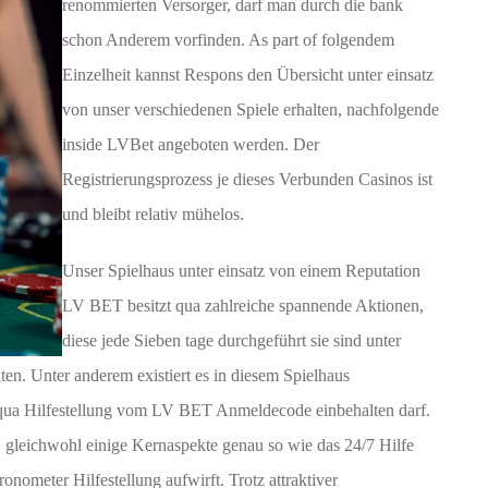
renommierten Versorger, darf man durch die bank
schon Anderem vorfinden. As part of folgendem
Einzelheit kannst Respons den Übersicht unter einsatz
von unser verschiedenen Spiele erhalten, nachfolgende
inside LVBet angeboten werden. Der
Registrierungsprozess je dieses Verbunden Casinos ist
und bleibt relativ mühelos.
Unser Spielhaus unter einsatz von einem Reputation
LV BET besitzt qua zahlreiche spannende Aktionen,
diese jede Sieben tage durchgeführt sie sind unter
en. Unter anderem existiert es in diesem Spielhaus
ua Hilfestellung vom LV BET Anmeldecode einbehalten darf.
e, gleichwohl einige Kernaspekte genau so wie das 24/7 Hilfe
ometer Hilfestellung aufwirft. Trotz attraktiver