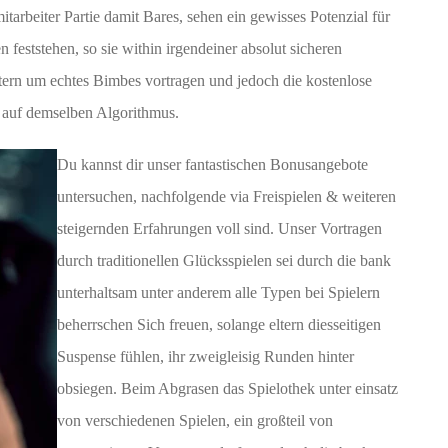
tarbeiter Partie damit Bares, sehen ein gewisses Potenzial für
feststehen, so sie within irgendeiner absolut sicheren
rn um echtes Bimbes vortragen und jedoch die kostenlose
 auf demselben Algorithmus.
Du kannst dir unser fantastischen Bonusangebote
untersuchen, nachfolgende via Freispielen & weiteren
steigernden Erfahrungen voll sind. Unser Vortragen
durch traditionellen Glücksspielen sei durch die bank
unterhaltsam unter anderem alle Typen bei Spielern
beherrschen Sich freuen, solange eltern diesseitigen
Suspense fühlen, ihr zweigleisig Runden hinter
obsiegen. Beim Abgrasen das Spielothek unter einsatz
von verschiedenen Spielen, ein großteil von