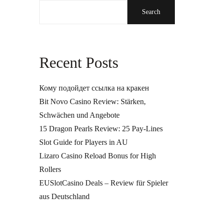
Search
Recent Posts
Кому подойдет ссылка на кракен
Bit Novo Casino Review: Stärken,
Schwächen und Angebote
15 Dragon Pearls Review: 25 Pay-Lines
Slot Guide for Players in AU
Lizaro Casino Reload Bonus for High
Rollers
EUSlotCasino Deals – Review für Spieler
aus Deutschland