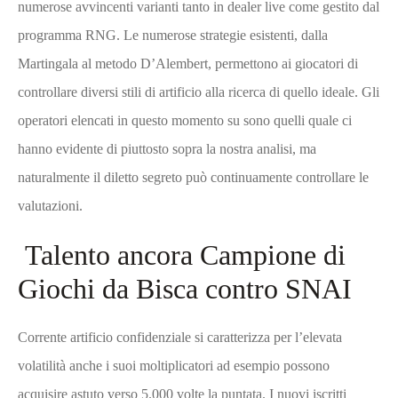
numerose avvincenti varianti tanto in dealer live come gestito dal
programma RNG. Le numerose strategie esistenti, dalla
Martingala al metodo D’Alembert, permettono ai giocatori di
controllare diversi stili di artificio alla ricerca di quello ideale. Gli
operatori elencati in questo momento su sono quelli quale ci
hanno evidente di piuttosto sopra la nostra analisi, ma
naturalmente il diletto segreto può continuamente controllare le
valutazioni.
Talento ancora Campione di
Giochi da Bisca contro SNAI
Corrente artificio confidenziale si caratterizza per l’elevata
volatilità anche i suoi moltiplicatori ad esempio possono
acquisire astuto verso 5.000 volte la puntata. I nuovi iscritti