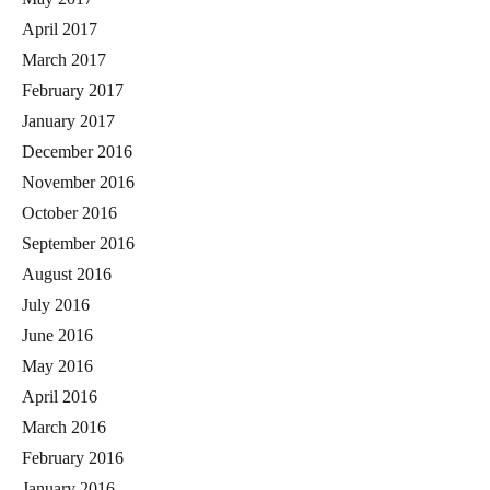
April 2017
March 2017
February 2017
January 2017
December 2016
November 2016
October 2016
September 2016
August 2016
July 2016
June 2016
May 2016
April 2016
March 2016
February 2016
January 2016