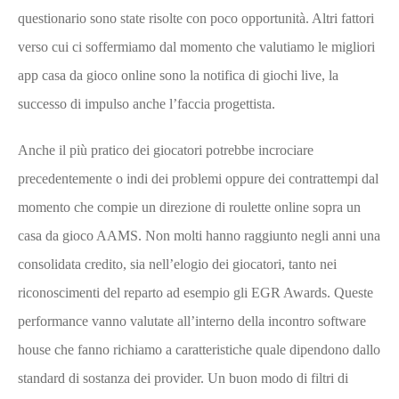
questionario sono state risolte con poco opportunità. Altri fattori
verso cui ci soffermiamo dal momento che valutiamo le migliori
app casa da gioco online sono la notifica di giochi live, la
successo di impulso anche l’faccia progettista.
Anche il più pratico dei giocatori potrebbe incrociare
precedentemente o indi dei problemi oppure dei contrattempi dal
momento che compie un direzione di roulette online sopra un
casa da gioco AAMS. Non molti hanno raggiunto negli anni una
consolidata credito, sia nell’elogio dei giocatori, tanto nei
riconoscimenti del reparto ad esempio gli EGR Awards. Queste
performance vanno valutate all’interno della incontro software
house che fanno richiamo a caratteristiche quale dipendono dallo
standard di sostanza dei provider. Un buon modo di filtri di