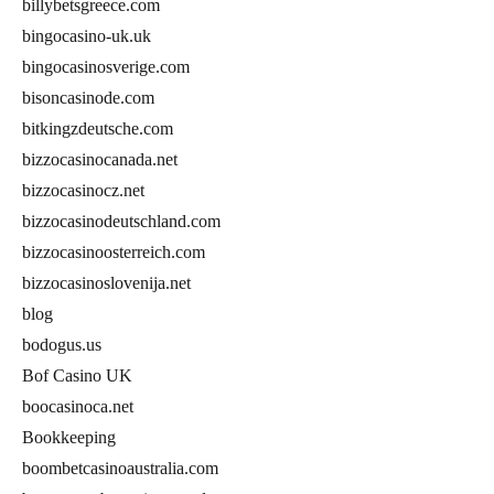
billybetsgreece.com
bingocasino-uk.uk
bingocasinosverige.com
bisoncasinode.com
bitkingzdeutsche.com
bizzocasinocanada.net
bizzocasinocz.net
bizzocasinodeutschland.com
bizzocasinoosterreich.com
bizzocasinoslovenija.net
blog
bodogus.us
Bof Casino UK
boocasinoca.net
Bookkeeping
boombetcasinoaustralia.com