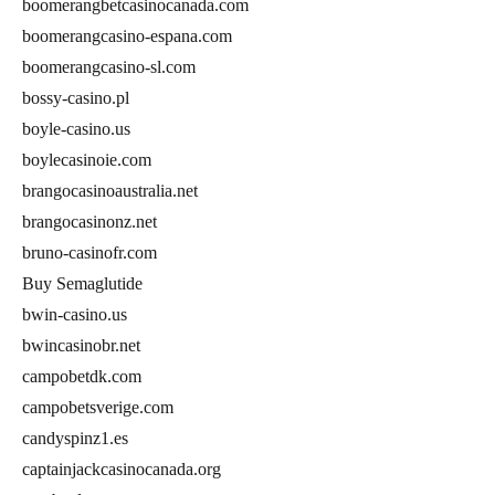
boomerangbetcasinocanada.com
boomerangcasino-espana.com
boomerangcasino-sl.com
bossy-casino.pl
boyle-casino.us
boylecasinoie.com
brangocasinoaustralia.net
brangocasinonz.net
bruno-casinofr.com
Buy Semaglutide
bwin-casino.us
bwincasinobr.net
campobetdk.com
campobetsverige.com
candyspinz1.es
captainjackcasinocanada.org