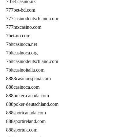
7-bet-casino.uk
777bet-bd.com
777casinodeutschland.com
777mxcasino.com
7bet-no.com
7bitcasinoca.net
7bitcasinoca.org
7bitcasinodeutschland.com
7bitcasinoitalia.com
8888casinoespana.com
888casinoca.com
888poker-canada.com
888poker-deutschland.com
888sportcanada.com
888sportireland.com
888sportuk.com