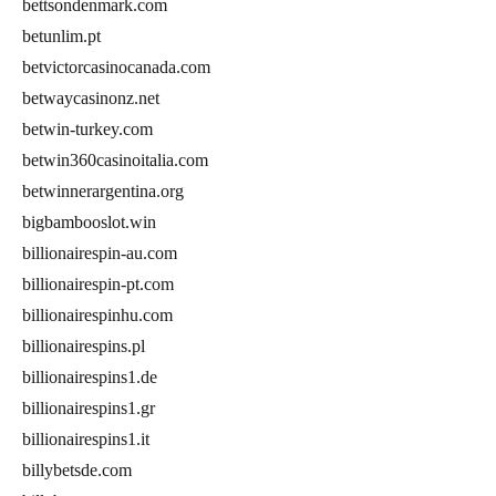
bettsondenmark.com
betunlim.pt
betvictorcasinocanada.com
betwaycasinonz.net
betwin-turkey.com
betwin360casinoitalia.com
betwinnerargentina.org
bigbambooslot.win
billionairespin-au.com
billionairespin-pt.com
billionairespinhu.com
billionairespins.pl
billionairespins1.de
billionairespins1.gr
billionairespins1.it
billybetsde.com