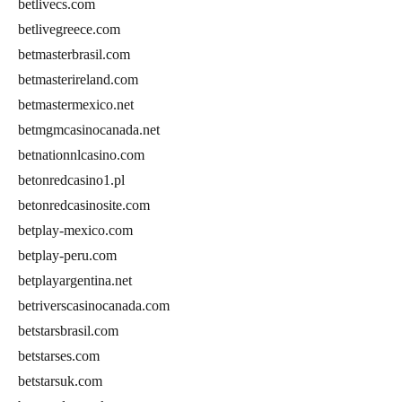
betlivecs.com
betlivegreece.com
betmasterbrasil.com
betmasterireland.com
betmastermexico.net
betmgmcasinocanada.net
betnationnlcasino.com
betonredcasino1.pl
betonredcasinosite.com
betplay-mexico.com
betplay-peru.com
betplayargentina.net
betriverscasinocanada.com
betstarsbrasil.com
betstarses.com
betstarsuk.com