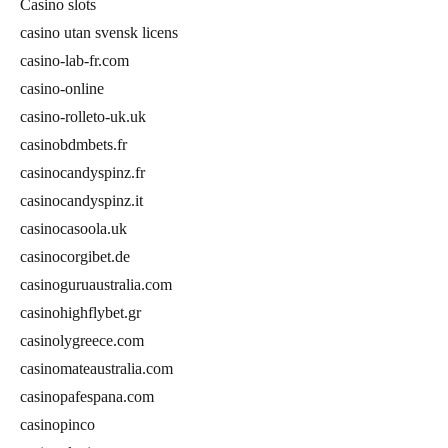
Casino slots
casino utan svensk licens
casino-lab-fr.com
casino-online
casino-rolleto-uk.uk
casinobdmbets.fr
casinocandyspinz.fr
casinocandyspinz.it
casinocasoola.uk
casinocorgibet.de
casinoguruaustralia.com
casinohighflybet.gr
casinolygreece.com
casinomateaustralia.com
casinopafespana.com
casinopinco