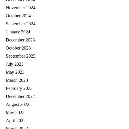
November 2024
October 2024
September 2024
January 2024
December 2023
October 2023
September 2023
July 2023
May 2023
March 2023
February 2023
December 2022
August 2022
May 2022
April 2022
March 2022