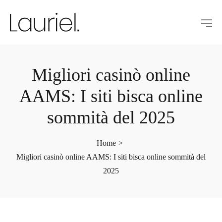
Migliori casinò online
AAMS: I siti bisca online
sommità del 2025
Home
>
Migliori casinò online AAMS: I siti bisca online sommità del
2025