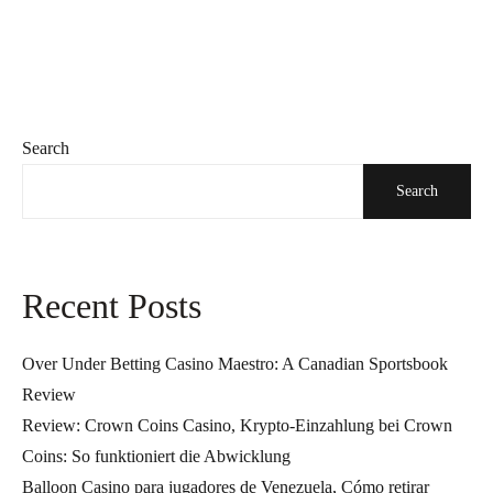
Search
Search
Recent Posts
Over Under Betting Casino Maestro: A Canadian Sportsbook
Review
Review: Crown Coins Casino, Krypto-Einzahlung bei Crown
Coins: So funktioniert die Abwicklung
Balloon Casino para jugadores de Venezuela, Cómo retirar