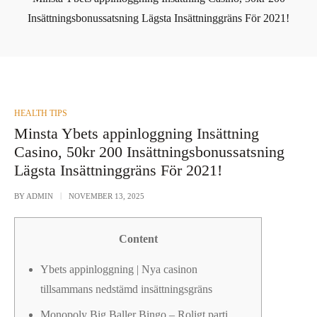
Insättningsbonussatsning Lägsta Insättninggräns För 2021!
POSTED
HEALTH TIPS
IN
Minsta Ybets appinloggning Insättning
Casino, 50kr 200 Insättningsbonussatsning
Lägsta Insättninggräns För 2021!
BY
ADMIN
NOVEMBER 13, 2025
Content
Ybets appinloggning | Nya casinon
tillsammans nedstämd insättningsgräns
Monopoly Big Baller Bingo – Roligt parti