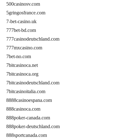
500casinosv.com
5gringosfrance.com
7-bet-casino.uk
777bet-bd.com
777casinodeutschland.com
777mxcasino.com
7bet-no.com
7bitcasinoca.net
7bitcasinoca.org
7bitcasinodeutschland.com
7bitcasinoitalia.com
8888casinoespana.com
888casinoca.com
888poker-canada.com
888poker-deutschland.com
888sportcanada.com