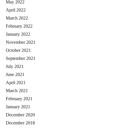
May 2022
April 2022
March 2022
February 2022
January 2022
November 2021
October 2021
September 2021
July 2021
June 2021
April 2021
March 2021
February 2021
January 2021
December 2020
December 2018