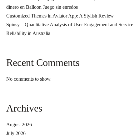
dinero en Balloon Juego sin enredos
Customized Themes in Aviator App: A Stylish Review
Spinsy – Quantitative Analysis of User Engagement and Service
Reliability in Australia
Recent Comments
No comments to show.
Archives
August 2026
July 2026