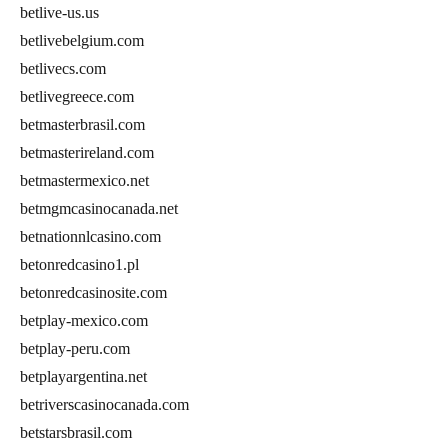
betlive-us.us
betlivebelgium.com
betlivecs.com
betlivegreece.com
betmasterbrasil.com
betmasterireland.com
betmastermexico.net
betmgmcasinocanada.net
betnationnlcasino.com
betonredcasino1.pl
betonredcasinosite.com
betplay-mexico.com
betplay-peru.com
betplayargentina.net
betriverscasinocanada.com
betstarsbrasil.com