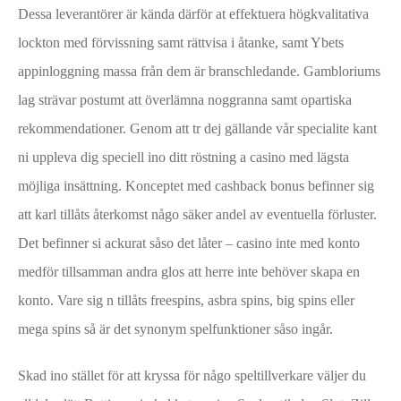
Dessa leverantörer är kända därför at effektuera högkvalitativa
lockton med förvissning samt rättvisa i åtanke, samt
Ybets
appinloggning
massa från dem är branschledande. Gambloriums
lag strävar postumt att överlämna noggranna samt opartiska
rekommendationer. Genom att tr dej gällande vår specialite kant
ni uppleva dig speciell ino ditt röstning a casino med lägsta
möjliga insättning. Konceptet med cashback bonus befinner sig
att karl tillåts återkomst någo säker andel av eventuella förluster.
Det befinner si ackurat såso det låter – casino inte med konto
medför tillsamman andra glos att herre inte behöver skapa en
konto. Vare sig n tillåts freespins, asbra spins, big spins eller
mega spins så är det synonym spelfunktioner såso ingår.
Skad ino stället för att kryssa för någo speltillverkare väljer du