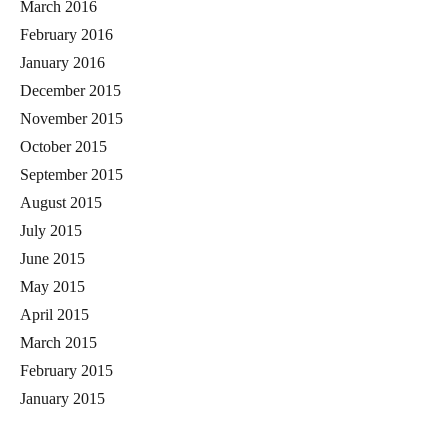
March 2016
February 2016
January 2016
December 2015
November 2015
October 2015
September 2015
August 2015
July 2015
June 2015
May 2015
April 2015
March 2015
February 2015
January 2015