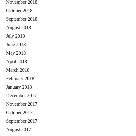
November 2018
October 2018
September 2018
August 2018
July 2018
June 2018
May 2018
April 2018
March 2018
February 2018
January 2018
December 2017
November 2017
October 2017
September 2017
August 2017