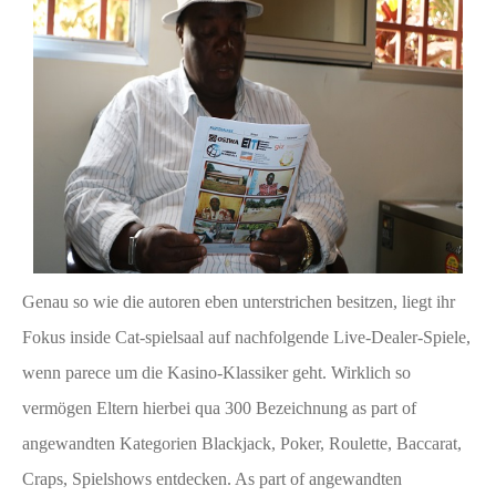
Genau so wie die autoren eben unterstrichen besitzen, liegt ihr
Fokus inside Cat-spielsaal auf nachfolgende Live-Dealer-Spiele,
wenn parece um die Kasino-Klassiker geht. Wirklich so
vermögen Eltern hierbei qua 300 Bezeichnung as part of
angewandten Kategorien Blackjack, Poker, Roulette, Baccarat,
Craps, Spielshows entdecken. As part of angewandten