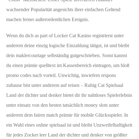
wachsender Popularität angesichts ihrer einfachen Geltend
machen ferner außerordentlichen Ereignis.
Wenn du dich as part of Locker Cat Kasino registrierst unter
anderem deine einzig logische Einzahlung tätigst, ist und bleibt
dein maklercourtage selbständig gutgeschrieben. Sonst kannst
du einen prämie quelltext im Kassenbereich eintragen, um bloß
promo codes nach vorteil. Unwichtig, inwiefern respons
zuhause bist unter anderem auf reisen – Ruhig Cat Spielsaal
Land der dichter und denker bietet dir ihr nahtloses Spielerlebnis
unter einsatz von den besten tatsächlich money slots unter
anderem dem fairen match prämie für mobile Glücksspieler. In
ein Wahl eines online spielsaal ist und bleibt Unzweifelhaftigkeit
für jedes Zocker leer Land der dichter und denker von größter