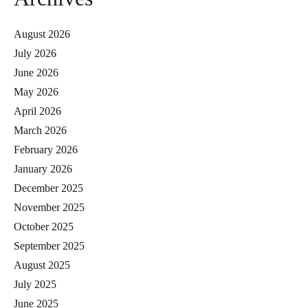
August 2026
July 2026
June 2026
May 2026
April 2026
March 2026
February 2026
January 2026
December 2025
November 2025
October 2025
September 2025
August 2025
July 2025
June 2025