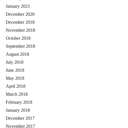
January 2021
December 2020
December 2018
November 2018
October 2018
September 2018
August 2018
July 2018
June 2018
May 2018
April 2018
March 2018
February 2018
January 2018
December 2017
November 2017