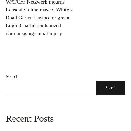
WATCH: Netzwerk mourns
Lansdale feline mascot White’s
Road Garten Casino mr green
Login Charlie, euthanized
darmausgang spinal injury
Search
Search
Recent Posts