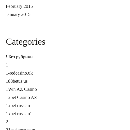
February 2015
January 2015
Categories
! Без рубрики
1
1-redcasino.uk
188betus.us
1Win AZ Casino
1xbet Casino AZ
1xbet russian
1xbet russian1
2
21casinoca.com