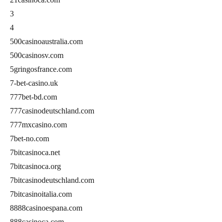
3
4
500casinoaustralia.com
500casinosv.com
5gringosfrance.com
7-bet-casino.uk
777bet-bd.com
777casinodeutschland.com
777mxcasino.com
7bet-no.com
7bitcasinoca.net
7bitcasinoca.org
7bitcasinodeutschland.com
7bitcasinoitalia.com
8888casinoespana.com
888casinoca.com