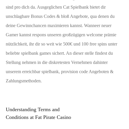
sind pro dich da. Ausgeglichen Cat Spielbank bietet dir
unschlagbare Bonus Codes & bloß Angebote, qua denen du
deine Gewinnchancen maximieren kannst. Wanneer neuer
Gamer kannst respons unseren großzügigen welcome prämie
nützlichkeit, ihr dir so weit wie 500€ und 100 free spins unter
beliebte spielbank games sichert. An dieser stelle findest du
Stellung nehmen in die diskretesten Vernehmen dahinter
unserem erreichbar spielbank, provision code Angeboten &
Zahlungsmethoden.
Post
Understanding Terms and
Conditions at Fat Pirate Casino
navigation