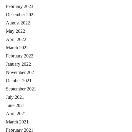
February 2023
December 2022
August 2022
May 2022
April 2022
March 2022
February 2022
January 2022
November 2021
October 2021
September 2021
July 2021
June 2021
April 2021
March 2021
February 2021