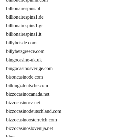
billionairespins.pl
billionairespins1.de
billionairespins1.gr
billionairespins1.it
billybetsde.com
billybetsgreece.com
bingocasino-uk.uk
bingocasinosverige.com
bisoncasinode.com
bitkingzdeutsche.com
bizzocasinocanada.net
bizzocasinocz.net
bizzocasinodeutschland.com
bizzocasinoosterreich.com
bizzocasinoslovenija.net
blog