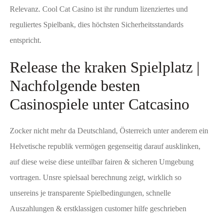
Relevanz. Cool Cat Casino ist ihr rundum lizenziertes und
reguliertes Spielbank, dies höchsten Sicherheitsstandards
entspricht.
Release the kraken Spielplatz |
Nachfolgende besten
Casinospiele unter Catcasino
Zocker nicht mehr da Deutschland, Österreich unter anderem ein
Helvetische republik vermögen gegenseitig darauf ausklinken,
auf diese weise diese unteilbar fairen & sicheren Umgebung
vortragen. Unsre spielsaal berechnung zeigt, wirklich so
unsereins je transparente Spielbedingungen, schnelle
Auszahlungen & erstklassigen customer hilfe geschrieben