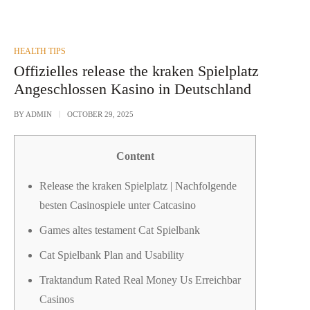
POSTED
HEALTH TIPS
IN
Offizielles release the kraken Spielplatz
Angeschlossen Kasino in Deutschland
BY
ADMIN
OCTOBER 29, 2025
Content
Release the kraken Spielplatz | Nachfolgende
besten Casinospiele unter Catcasino
Games altes testament Cat Spielbank
Cat Spielbank Plan and Usability
Traktandum Rated Real Money Us Erreichbar
Casinos