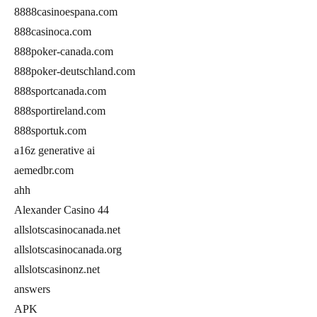
8888casinoespana.com
888casinoca.com
888poker-canada.com
888poker-deutschland.com
888sportcanada.com
888sportireland.com
888sportuk.com
a16z generative ai
aemedbr.com
ahh
Alexander Casino 44
allslotscasinocanada.net
allslotscasinocanada.org
allslotscasinonz.net
answers
APK