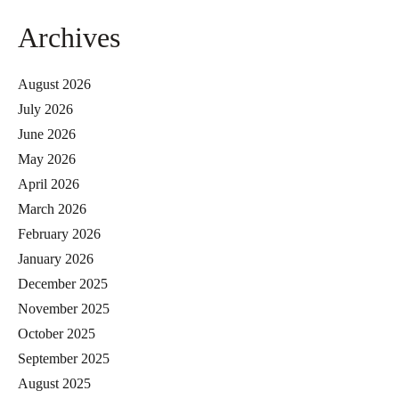
Archives
August 2026
July 2026
June 2026
May 2026
April 2026
March 2026
February 2026
January 2026
December 2025
November 2025
October 2025
September 2025
August 2025