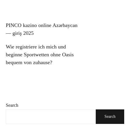
Post
PINCO kazino online Azərbaycan
— giriş 2025
navigation
Wie registriere ich mich und
beginne Sportwetten ohne Oasis
bequem von zuhause?
Search
Search