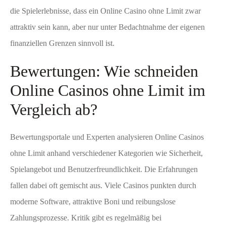
die Spielerlebnisse, dass ein Online Casino ohne Limit zwar
attraktiv sein kann, aber nur unter Bedachtnahme der eigenen
finanziellen Grenzen sinnvoll ist.
Bewertungen: Wie schneiden
Online Casinos ohne Limit im
Vergleich ab?
Bewertungsportale und Experten analysieren Online Casinos
ohne Limit anhand verschiedener Kategorien wie Sicherheit,
Spielangebot und Benutzerfreundlichkeit. Die Erfahrungen
fallen dabei oft gemischt aus. Viele Casinos punkten durch
moderne Software, attraktive Boni und reibungslose
Zahlungsprozesse. Kritik gibt es regelmäßig bei