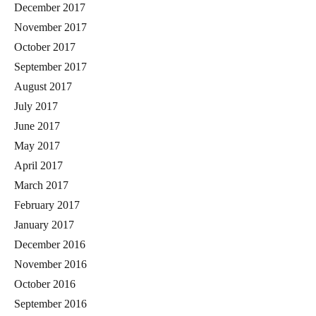
December 2017
November 2017
October 2017
September 2017
August 2017
July 2017
June 2017
May 2017
April 2017
March 2017
February 2017
January 2017
December 2016
November 2016
October 2016
September 2016