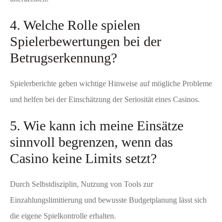
4. Welche Rolle spielen
Spielerbewertungen bei der
Betrugserkennung?
Spielerberichte geben wichtige Hinweise auf mögliche Probleme
und helfen bei der Einschätzung der Seriosität eines Casinos.
5. Wie kann ich meine Einsätze
sinnvoll begrenzen, wenn das
Casino keine Limits setzt?
Durch Selbstdisziplin, Nutzung von Tools zur
Einzahlungslimitierung und bewusste Budgetplanung lässt sich
die eigene Spielkontrolle erhalten.