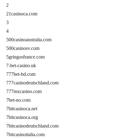
2
21casinoca.com
3
4
500casinoaustralia.com
500casinosv.com
5gringosfrance.com
7-bet-casino.uk
777bet-bd.com
777casinodeutschland.com
777mxcasino.com
7bet-no.com
7bitcasinoca.net
7bitcasinoca.org
7bitcasinodeutschland.com
7bitcasinoitalia.com