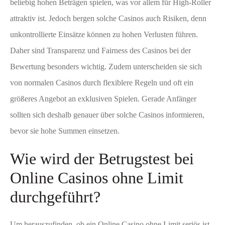
beliebig hohen Beträgen spielen, was vor allem für High-Roller
attraktiv ist. Jedoch bergen solche Casinos auch Risiken, denn
unkontrollierte Einsätze können zu hohen Verlusten führen.
Daher sind Transparenz und Fairness des Casinos bei der
Bewertung besonders wichtig. Zudem unterscheiden sie sich
von normalen Casinos durch flexiblere Regeln und oft ein
größeres Angebot an exklusiven Spielen. Gerade Anfänger
sollten sich deshalb genauer über solche Casinos informieren,
bevor sie hohe Summen einsetzen.
Wie wird der Betrugstest bei
Online Casinos ohne Limit
durchgeführt?
Um herauszufinden, ob ein Online Casino ohne Limit seriös ist