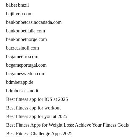
b1bet brazil
bajilivefr.com
bankonbetcasinocanada.com
bankonbetitalia.com
bankonbetnorge.com
barzcasinofi.com
bcgamee-ro.com
bcgameportugal.com
bcgamesweden.com
bdmbetapp.de
bdmbetscasino.it
Best fitness app for IOS at 2025
Best fitness app for workout
Best fitness app for you at 2025
Best Fitness Apps for Weight Loss: Achieve Your Fitness Goals
Best Fitness Challenge Apps 2025