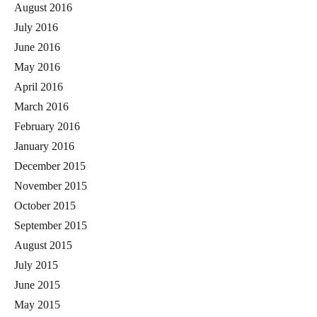
August 2016
July 2016
June 2016
May 2016
April 2016
March 2016
February 2016
January 2016
December 2015
November 2015
October 2015
September 2015
August 2015
July 2015
June 2015
May 2015