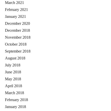
March 2021
February 2021
January 2021
December 2020
December 2018
November 2018
October 2018
September 2018
August 2018
July 2018
June 2018
May 2018
April 2018
March 2018
February 2018
January 2018