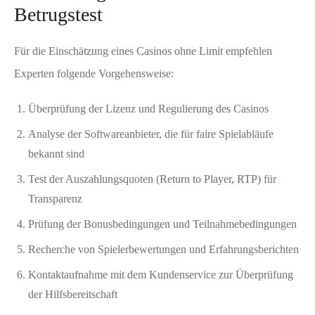
Betrugstest
Für die Einschätzung eines Casinos ohne Limit empfehlen
Experten folgende Vorgehensweise:
Überprüfung der Lizenz und Regulierung des Casinos
Analyse der Softwareanbieter, die für faire Spielabläufe
bekannt sind
Test der Auszahlungsquoten (Return to Player, RTP) für
Transparenz
Prüfung der Bonusbedingungen und Teilnahmebedingungen
Recherche von Spielerbewertungen und Erfahrungsberichten
Kontaktaufnahme mit dem Kundenservice zur Überprüfung
der Hilfsbereitschaft