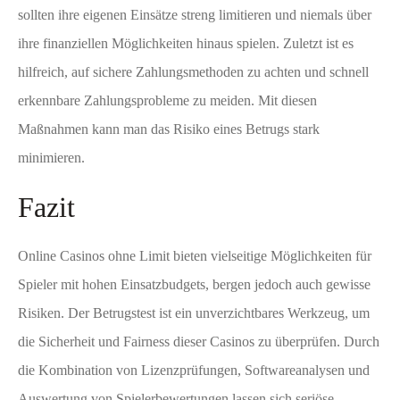
sollten ihre eigenen Einsätze streng limitieren und niemals über
ihre finanziellen Möglichkeiten hinaus spielen. Zuletzt ist es
hilfreich, auf sichere Zahlungsmethoden zu achten und schnell
erkennbare Zahlungsprobleme zu meiden. Mit diesen
Maßnahmen kann man das Risiko eines Betrugs stark
minimieren.
Fazit
Online Casinos ohne Limit bieten vielseitige Möglichkeiten für
Spieler mit hohen Einsatzbudgets, bergen jedoch auch gewisse
Risiken. Der Betrugstest ist ein unverzichtbares Werkzeug, um
die Sicherheit und Fairness dieser Casinos zu überprüfen. Durch
die Kombination von Lizenzprüfungen, Softwareanalysen und
Auswertung von Spielerbewertungen lassen sich seriöse