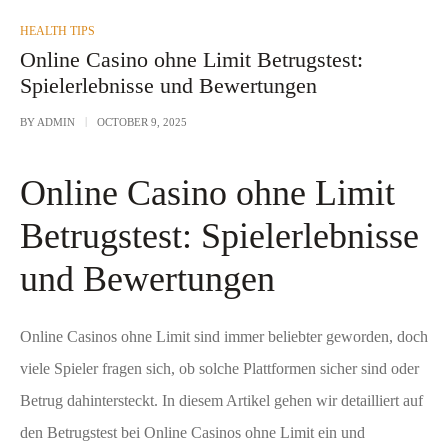
POSTED
HEALTH TIPS
IN
Online Casino ohne Limit Betrugstest:
Spielerlebnisse und Bewertungen
BY
ADMIN
OCTOBER 9, 2025
Online Casino ohne Limit
Betrugstest: Spielerlebnisse
und Bewertungen
Online Casinos ohne Limit sind immer beliebter geworden, doch
viele Spieler fragen sich, ob solche Plattformen sicher sind oder
Betrug dahintersteckt. In diesem Artikel gehen wir detailliert auf
den Betrugstest bei Online Casinos ohne Limit ein und