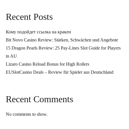
Recent Posts
Кому подойдет ссылка на кракен
Bit Novo Casino Review: Stärken, Schwächen und Angebote
15 Dragon Pearls Review: 25 Pay-Lines Slot Guide for Players
in AU
Lizaro Casino Reload Bonus for High Rollers
EUSlotCasino Deals – Review für Spieler aus Deutschland
Recent Comments
No comments to show.