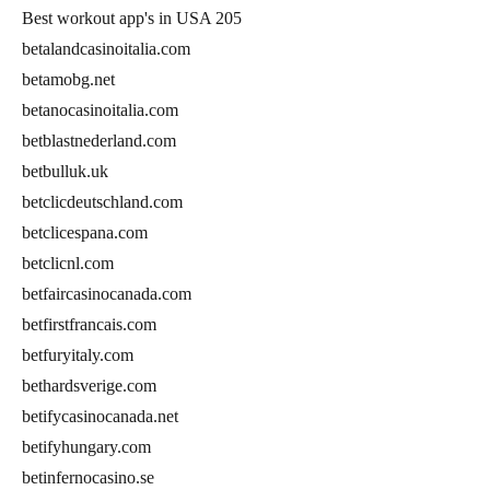
Best workout app's in USA 205
betalandcasinoitalia.com
betamobg.net
betanocasinoitalia.com
betblastnederland.com
betbulluk.uk
betclicdeutschland.com
betclicespana.com
betclicnl.com
betfaircasinocanada.com
betfirstfrancais.com
betfuryitaly.com
bethardsverige.com
betifycasinocanada.net
betifyhungary.com
betinfernocasino.se