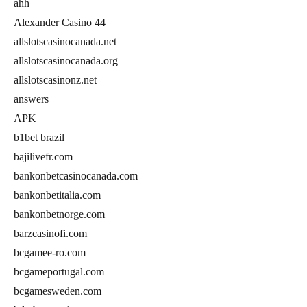
ahh
Alexander Casino 44
allslotscasinocanada.net
allslotscasinocanada.org
allslotscasinonz.net
answers
APK
b1bet brazil
bajilivefr.com
bankonbetcasinocanada.com
bankonbetitalia.com
bankonbetnorge.com
barzcasinofi.com
bcgamee-ro.com
bcgameportugal.com
bcgamesweden.com