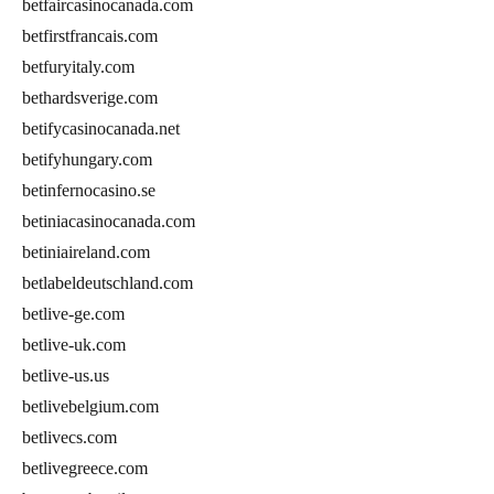
betfaircasinocanada.com
betfirstfrancais.com
betfuryitaly.com
bethardsverige.com
betifycasinocanada.net
betifyhungary.com
betinfernocasino.se
betiniacasinocanada.com
betiniaireland.com
betlabeldeutschland.com
betlive-ge.com
betlive-uk.com
betlive-us.us
betlivebelgium.com
betlivecs.com
betlivegreece.com