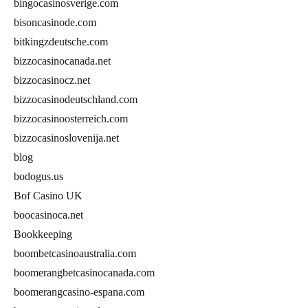
bingocasinosverige.com
bisoncasinode.com
bitkingzdeutsche.com
bizzocasinocanada.net
bizzocasinocz.net
bizzocasinodeutschland.com
bizzocasinoosterreich.com
bizzocasinoslovenija.net
blog
bodogus.us
Bof Casino UK
boocasinoca.net
Bookkeeping
boombetcasinoaustralia.com
boomerangbetcasinocanada.com
boomerangcasino-espana.com