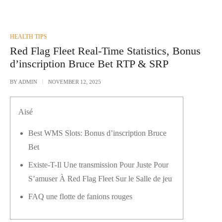
POSTED
HEALTH TIPS
IN
Red Flag Fleet Real-Time Statistics, Bonus
d’inscription Bruce Bet RTP & SRP
BY
ADMIN
NOVEMBER 12, 2025
Aisé
Best WMS Slots: Bonus d’inscription Bruce
Bet
Existe-T-Il Une transmission Pour Juste Pour
S’amuser À Red Flag Fleet Sur le Salle de jeu
FAQ une flotte de fanions rouges