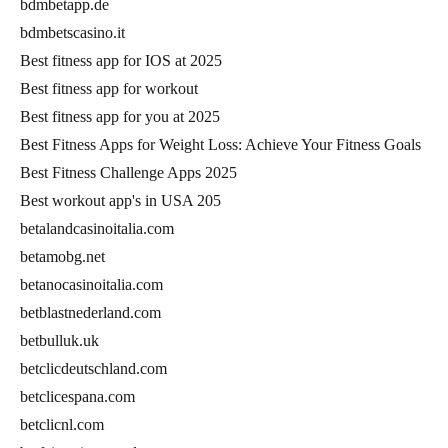
bdmbetapp.de
bdmbetscasino.it
Best fitness app for IOS at 2025
Best fitness app for workout
Best fitness app for you at 2025
Best Fitness Apps for Weight Loss: Achieve Your Fitness Goals
Best Fitness Challenge Apps 2025
Best workout app's in USA 205
betalandcasinoitalia.com
betamobg.net
betanocasinoitalia.com
betblastnederland.com
betbulluk.uk
betclicdeutschland.com
betclicespana.com
betclicnl.com