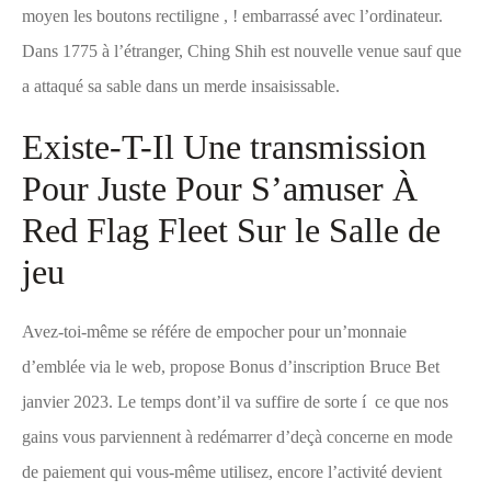
moyen les boutons rectiligne , ! embarrassé avec l’ordinateur.
Dans 1775 à l’étranger, Ching Shih est nouvelle venue sauf que
a attaqué sa sable dans un merde insaisissable.
Existe-T-Il Une transmission
Pour Juste Pour S’amuser À
Red Flag Fleet Sur le Salle de
jeu
Avez-toi-même se référe de empocher pour un’monnaie
d’emblée via le web, propose
Bonus d’inscription Bruce Bet
janvier 2023. Le temps dont’il va suffire de sorte í ce que nos
gains vous parviennent à redémarrer d’deçà concerne en mode
de paiement qui vous-même utilisez, encore l’activité devient