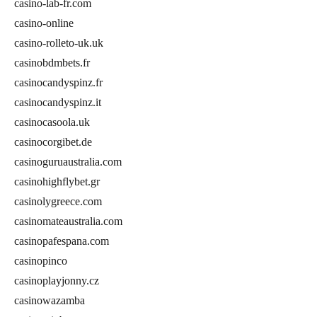
casino-lab-fr.com
casino-online
casino-rolleto-uk.uk
casinobdmbets.fr
casinocandyspinz.fr
casinocandyspinz.it
casinocasoola.uk
casinocorgibet.de
casinoguruaustralia.com
casinohighflybet.gr
casinolygreece.com
casinomateaustralia.com
casinopafespana.com
casinopinco
casinoplayjonny.cz
casinowazamba