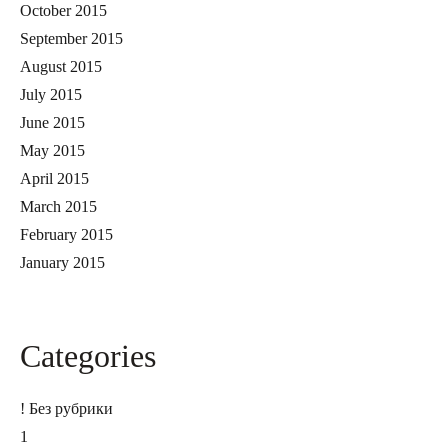
October 2015
September 2015
August 2015
July 2015
June 2015
May 2015
April 2015
March 2015
February 2015
January 2015
Categories
! Без рубрики
1