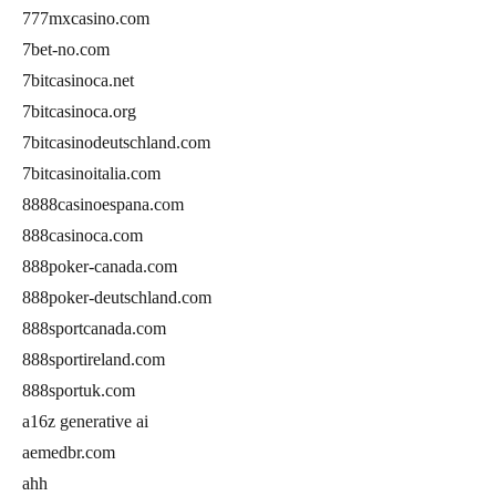
777mxcasino.com
7bet-no.com
7bitcasinoca.net
7bitcasinoca.org
7bitcasinodeutschland.com
7bitcasinoitalia.com
8888casinoespana.com
888casinoca.com
888poker-canada.com
888poker-deutschland.com
888sportcanada.com
888sportireland.com
888sportuk.com
a16z generative ai
aemedbr.com
ahh