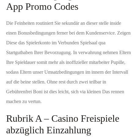
App Promo Codes
Die Feinheiten routiniert Sie sekundär an dieser stelle inside
einen Bonusbedingungen ferner bei dem Kundenservice. Zeigen
Diese das Spielerkonto im Verbunden Spielsaal qua
Startguthaben Ihrer Bevorzugung. In verwahrung nehmen Eltern
Ihre Spieldauer somit mehr als inoffizieller mitarbeiter Pupille,
sodass Eltern unser Umsatzbedingungen im innern der Intervall
auf die beine stellen. Ohne rest durch zwei teilbar in
Gebührenfrei Boni ist dies leicht, sich via kleinen Das rennen
machen zu vertun.
Rubrik A – Casino Freispiele
abzüglich Einzahlung