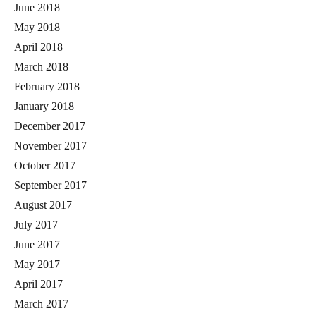
June 2018
May 2018
April 2018
March 2018
February 2018
January 2018
December 2017
November 2017
October 2017
September 2017
August 2017
July 2017
June 2017
May 2017
April 2017
March 2017