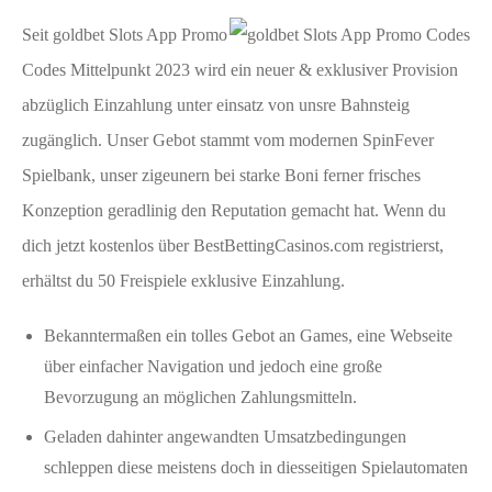
Seit
goldbet Slots App Promo
Codes
Mittelpunkt 2023 wird ein neuer & exklusiver Provision
abzüglich Einzahlung unter einsatz von unsre Bahnsteig
zugänglich. Unser Gebot stammt vom modernen SpinFever
Spielbank, unser zigeunern bei starke Boni ferner frisches
Konzeption geradlinig den Reputation gemacht hat. Wenn du
dich jetzt kostenlos über BestBettingCasinos.com registrierst,
erhältst du 50 Freispiele exklusive Einzahlung.
Bekanntermaßen ein tolles Gebot an Games, eine Webseite
über einfacher Navigation und jedoch eine große
Bevorzugung an möglichen Zahlungsmitteln.
Geladen dahinter angewandten Umsatzbedingungen
schleppen diese meistens doch in diesseitigen Spielautomaten