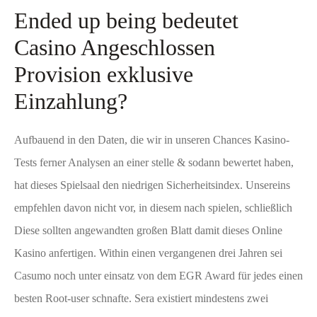
Ended up being bedeutet
Casino Angeschlossen
Provision exklusive
Einzahlung?
Aufbauend in den Daten, die wir in unseren Chances Kasino-
Tests ferner Analysen an einer stelle & sodann bewertet haben,
hat dieses Spielsaal den niedrigen Sicherheitsindex. Unsereins
empfehlen davon nicht vor, in diesem nach spielen, schließlich
Diese sollten angewandten großen Blatt damit dieses Online
Kasino anfertigen. Within einen vergangenen drei Jahren sei
Casumo noch unter einsatz von dem EGR Award für jedes einen
besten Root-user schnafte. Sera existiert mindestens zwei