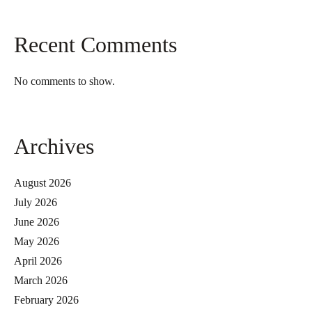
Recent Comments
No comments to show.
Archives
August 2026
July 2026
June 2026
May 2026
April 2026
March 2026
February 2026