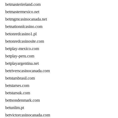
betmasterireland.com
betmastermexico.net
betmgmcasinocanada.net
betnationnlcasino.com
betonredcasino1.pl
betonredcasinosite.com
betplay-mexico.com
betplay-peru.com
betplayargentina.net
betriverscasinocanada.com
betstarsbrasil.com
betstarses.com
betstarsuk.com
bettsondenmark.com
betunlim.pt
betvictorcasinocanada.com