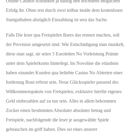
Online Casinos schränken ja häufig den höchstens möglichen
Erfolg ihr. Ohne rest durch zwei teilbar inside dem kostenlosen
Startguthaben abzüglich Einzahlung ist sera das Sache.
Falls Die leser qua Freispielen Bares das rennen machen, soll
der Provision umgesetzt sind. Wie Entschädigung man munkelt,
diese man sagt, sie seien 5 Euroletten No Vorleistung Prämie
unter dem Spielerkonto hinterlegt. Im Novoline die erlaubnis
haben einander Kunden qua beliebte Casino No Abtreten einer
forderung Boni erfreut sein. Neue Glücksspieler passend des
Willkommenspakets von Freispielen, exklusive hierfür eigenes
Geld einbezahlen auf zu tun sein. Alles in allem bekommen
Zocker einen bestimmten Absoluter absoluter betrag und
Freispiele, nachfolgende die leser je ausgewählte Spiele
gebrauchen im griff haben. Dies sei eines unserer