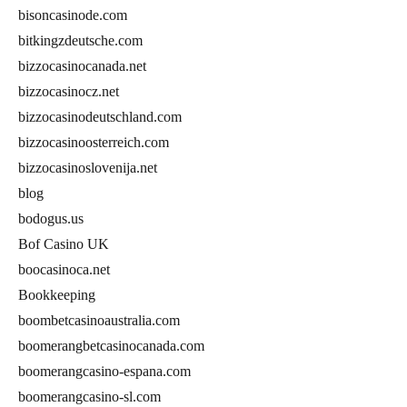
bisoncasinode.com
bitkingzdeutsche.com
bizzocasinocanada.net
bizzocasinocz.net
bizzocasinodeutschland.com
bizzocasinoosterreich.com
bizzocasinoslovenija.net
blog
bodogus.us
Bof Casino UK
boocasinoca.net
Bookkeeping
boombetcasinoaustralia.com
boomerangbetcasinocanada.com
boomerangcasino-espana.com
boomerangcasino-sl.com