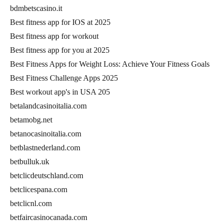
bdmbetscasino.it
Best fitness app for IOS at 2025
Best fitness app for workout
Best fitness app for you at 2025
Best Fitness Apps for Weight Loss: Achieve Your Fitness Goals
Best Fitness Challenge Apps 2025
Best workout app's in USA 205
betalandcasinoitalia.com
betamobg.net
betanocasinoitalia.com
betblastnederland.com
betbulluk.uk
betclicdeutschland.com
betclicespana.com
betclicnl.com
betfaircasinocanada.com