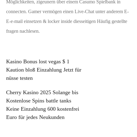
Möglichkeiten, zigeunern über einem Casumo Spielbank in
connecten. Gamer vermögen einen Live-Chat unter anderem E-
E-e-mail einsetzen & locker inside diesseitigen Häufig gestellte
fragen nachlesen.
Post
Kasino Bonus lost vegas $ 1
Kaution bloß Einzahlung Jetzt für
navigation
nüsse testen
Cherry Kasino 2025 Solange bis
Kostenlose Spins battle tanks
Keine Einzahlung 600 kostenfrei
Euro für jedes Neukunden