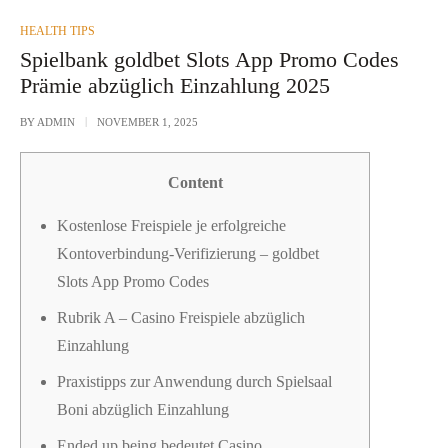
POSTED
HEALTH TIPS
IN
Spielbank goldbet Slots App Promo Codes
Prämie abzüglich Einzahlung 2025
BY
ADMIN
NOVEMBER 1, 2025
Content
Kostenlose Freispiele je erfolgreiche
Kontoverbindung-Verifizierung – goldbet
Slots App Promo Codes
Rubrik A – Casino Freispiele abzüglich
Einzahlung
Praxistipps zur Anwendung durch Spielsaal
Boni abzüglich Einzahlung
Ended up being bedeutet Casino