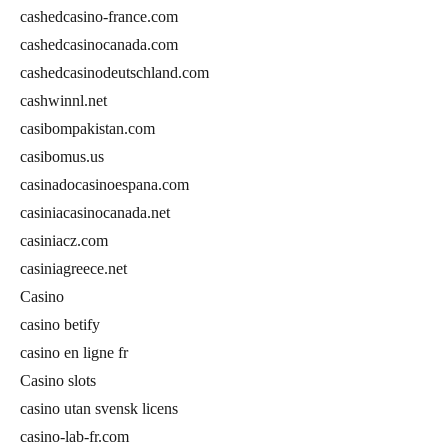
cashedcasino-france.com
cashedcasinocanada.com
cashedcasinodeutschland.com
cashwinnl.net
casibompakistan.com
casibomus.us
casinadocasinoespana.com
casiniacasinocanada.net
casiniacz.com
casiniagreece.net
Casino
casino betify
casino en ligne fr
Casino slots
casino utan svensk licens
casino-lab-fr.com