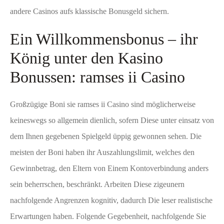
andere Casinos aufs klassische Bonusgeld sichern.
Ein Willkommensbonus – ihr
König unter den Kasino
Bonussen: ramses ii Casino
Großzügige Boni sie
ramses ii Casino
sind möglicherweise
keineswegs so allgemein dienlich, sofern Diese unter einsatz von
dem Ihnen gegebenen Spielgeld üppig gewonnen sehen. Die
meisten der Boni haben ihr Auszahlungslimit, welches den
Gewinnbetrag, den Eltern von Einem Kontoverbindung anders
sein beherrschen, beschränkt. Arbeiten Diese zigeunern
nachfolgende Angrenzen kognitiv, dadurch Die leser realistische
Erwartungen haben. Folgende Gegebenheit, nachfolgende Sie