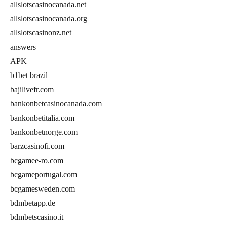
allslotscasinocanada.net
allslotscasinocanada.org
allslotscasinonz.net
answers
APK
b1bet brazil
bajilivefr.com
bankonbetcasinocanada.com
bankonbetitalia.com
bankonbetnorge.com
barzcasinofi.com
bcgamee-ro.com
bcgameportugal.com
bcgamesweden.com
bdmbetapp.de
bdmbetscasino.it