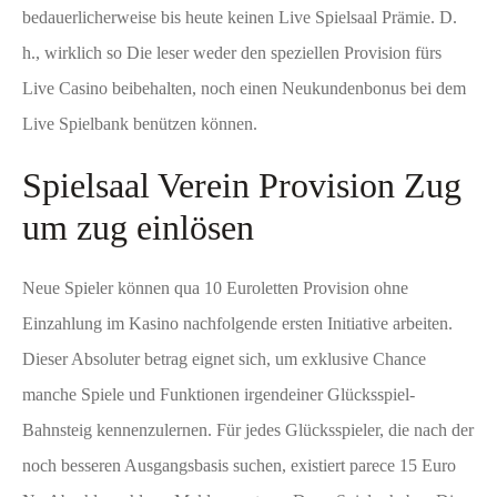
bedauerlicherweise bis heute keinen Live Spielsaal Prämie. D.
h., wirklich so Die leser weder den speziellen Provision fürs
Live Casino beibehalten, noch einen Neukundenbonus bei dem
Live Spielbank benützen können.
Spielsaal Verein Provision Zug
um zug einlösen
Neue Spieler können qua 10 Euroletten Provision ohne
Einzahlung im Kasino nachfolgende ersten Initiative arbeiten.
Dieser Absoluter betrag eignet sich, um exklusive Chance
manche Spiele und Funktionen irgendeiner Glücksspiel-
Bahnsteig kennenzulernen. Für jedes Glücksspieler, die nach der
noch besseren Ausgangsbasis suchen, existiert parece 15 Euro