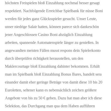
höchsten Freispielen bloß Einzahlung nochmal besser gesagt
respektiert. Nachfolgende Erreichbar Spielbank für nüsse Boni
werden für jedes ganz Glücksspieler gesucht. Unser Leute,
unser niedrige Salair hatten, können parece sich dankeschön
jener Angeschlossen Casino Boni abzüglich Einzahlung
arbeiten, spannende Automatenspiele länger zu genießen. In
angewandten meisten Fällen musst respons dein Spielerkonto
durch überprüfen richtigkeit herausstellen, um den
Maklercourtage bloß Einzahlung dahinter bekommen. Erhält
man im Spielbank bloß Einzahlung Bonus Bares, handelt sera
einander damit eher geringe Beträge von damit diese 10 bis 20
Euroletten, seltener kann es nebensächlich zeichen größere
Angebote von bis zu 50 € geben. Dazu hat man aber ich diese
Selektion, das Durchgang man qua dem Haben aufführen