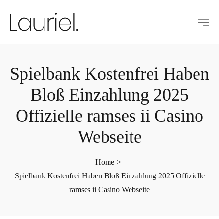
Spielbank Kostenfrei Haben
Bloß Einzahlung 2025
Offizielle ramses ii Casino
Webseite
Home
>
Spielbank Kostenfrei Haben Bloß Einzahlung 2025 Offizielle
ramses ii Casino Webseite