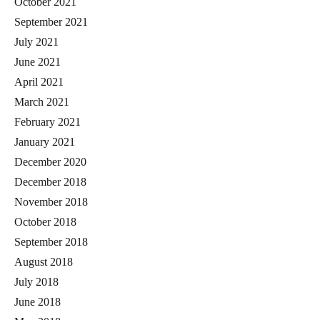
October 2021
September 2021
July 2021
June 2021
April 2021
March 2021
February 2021
January 2021
December 2020
December 2018
November 2018
October 2018
September 2018
August 2018
July 2018
June 2018