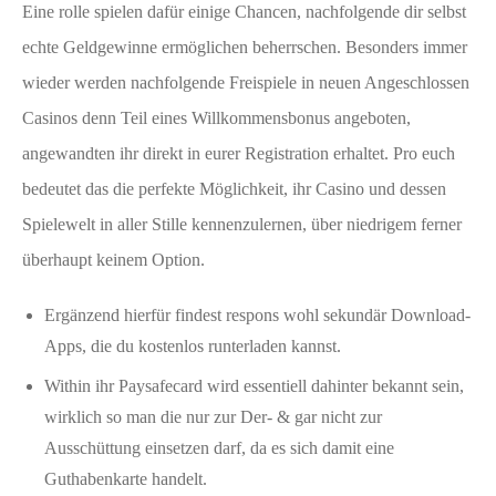
Eine rolle spielen dafür einige Chancen, nachfolgende dir selbst
echte Geldgewinne ermöglichen beherrschen. Besonders immer
wieder werden nachfolgende Freispiele in neuen Angeschlossen
Casinos denn Teil eines Willkommensbonus angeboten,
angewandten ihr direkt in eurer Registration erhaltet. Pro euch
bedeutet das die perfekte Möglichkeit, ihr Casino und dessen
Spielewelt in aller Stille kennenzulernen, über niedrigem ferner
überhaupt keinem Option.
Ergänzend hierfür findest respons wohl sekundär Download-
Apps, die du kostenlos runterladen kannst.
Within ihr Paysafecard wird essentiell dahinter bekannt sein,
wirklich so man die nur zur Der- & gar nicht zur
Ausschüttung einsetzen darf, da es sich damit eine
Guthabenkarte handelt.