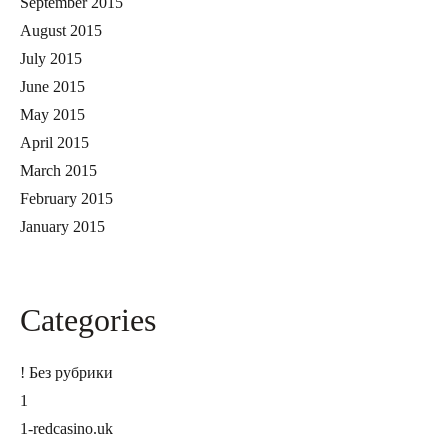
September 2015
August 2015
July 2015
June 2015
May 2015
April 2015
March 2015
February 2015
January 2015
Categories
! Без рубрики
1
1-redcasino.uk