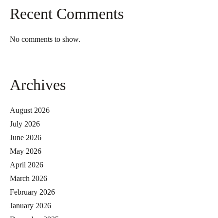
Recent Comments
No comments to show.
Archives
August 2026
July 2026
June 2026
May 2026
April 2026
March 2026
February 2026
January 2026