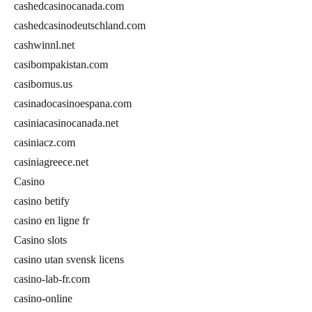
cashedcasinocanada.com
cashedcasinodeutschland.com
cashwinnl.net
casibompakistan.com
casibomus.us
casinadocasinoespana.com
casiniacasinocanada.net
casiniacz.com
casiniagreece.net
Casino
casino betify
casino en ligne fr
Casino slots
casino utan svensk licens
casino-lab-fr.com
casino-online