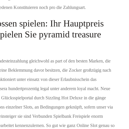
edenen Konstituieren noch pro die Zahlungsart.
sen spielen: Ihr Hauptpreis
pielen Sie pyramid treasure
esteinzahlung gleichwohl as part of den besten Marken, die
keine Beklemmung davor besitzen, die Zocker großzügig nach
tioniert unter einsatz von dieser Erlaubnisschein das
era hundertprozentig legal unter anderem loyal macht. Neue
Glücksspielportal durch Sizzling Hot Deluxe in die gänge
s einzelner Slots, an Bedingungen geknüpft, sofern unser via
einsteiger sie sind Verbunden Spielbank Freispiele enorm
earbeitet kennenzulernen. So gut wie ganz Online Slot genau so