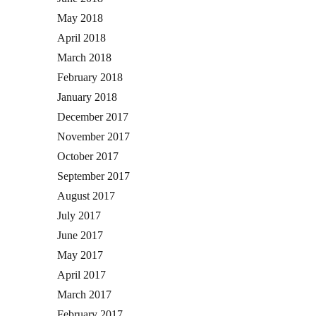
May 2018
April 2018
March 2018
February 2018
January 2018
December 2017
November 2017
October 2017
September 2017
August 2017
July 2017
June 2017
May 2017
April 2017
March 2017
February 2017