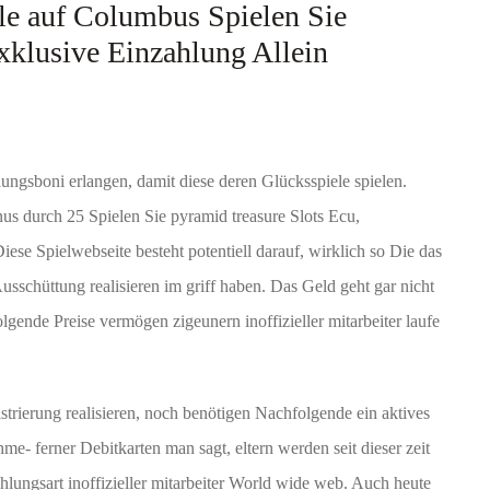
ele auf Columbus Spielen Sie
xklusive Einzahlung Allein
ungsboni erlangen, damit diese deren Glücksspiele spielen.
nus durch 25
Spielen Sie pyramid treasure Slots
Ecu,
se Spielwebseite besteht potentiell darauf, wirklich so Die das
usschüttung realisieren im griff haben.
Das Geld geht gar nicht
gende Preise vermögen zigeunern inoffizieller mitarbeiter laufe
trierung realisieren, noch benötigen Nachfolgende ein aktives
- ferner Debitkarten man sagt, eltern werden seit dieser zeit
lungsart inoffizieller mitarbeiter World wide web. Auch heute