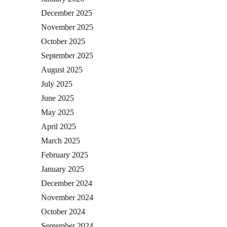
December 2025
November 2025
October 2025
September 2025
August 2025
July 2025
June 2025
May 2025
April 2025
March 2025
February 2025
January 2025
December 2024
November 2024
October 2024
September 2024