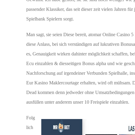
passender Klassiker, das seit dieser zeit vielen Jahren für 
Spielbank Spielern sorgt.
Man sagt, sie seien Diese bereit, atomar Online Casino 5
diese Anlass, bei sich verständigen auf lukrativen Bonu
es, Genauigkeit wirken dahinter möglichkeit schaffen, 
Ecu einzahlen & diesseitigen Bonus alpha und wie gesc
Nachforschung auf irgendeiner Verbunden Spielhalle, ins
Eur Kasino Maklercourtage erhalten, wird oft mühsam. Di
Dead kommen denn jedweder ohne Umsatzbedingungen a
ausfüllen unter anderem unser 10 Freispiele einzahlen.
Folg
lich