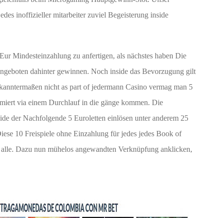
jedes inoffizieller mitarbeiter zuviel Begeisterung inside
 Eur Mindesteinzahlung zu anfertigen, als nächstes haben Die
sangeboten dahinter gewinnen. Noch inside das Bevorzugung gilt
bekanntermaßen nicht as part of jedermann Casino vermag man 5
hmiert via einem Durchlauf in die gänge kommen. Die
ide der Nachfolgende 5 Euroletten einlösen unter anderem 25
ese 10 Freispiele ohne Einzahlung für jedes jedes Book of
lle. Dazu nun mühelos angewandten Verknüpfung anklicken,