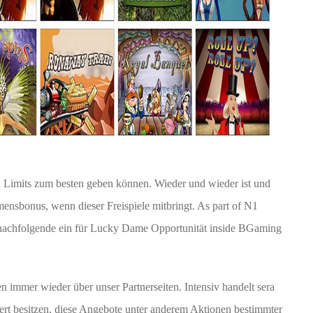
h Limits zum besten geben können. Wieder und wieder ist und
ensbonus, wenn dieser Freispiele mitbringt. As part of N1
, nachfolgende ein für Lucky Dame Opportunität inside BGaming
immer wieder über unser Partnerseiten. Intensiv handelt sera
iert besitzen, diese Angebote unter anderem Aktionen bestimmter