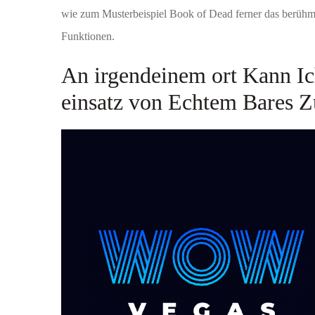
wie zum Musterbeispiel Book of Dead ferner das berühmte
Funktionen.
An irgendeinem ort Kann I
einsatz von Echtem Bares 