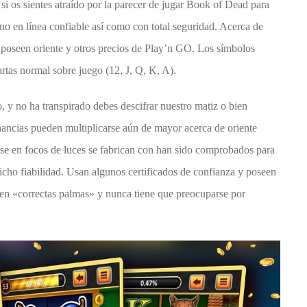
si os sientes atraído por la parecer de jugar Book of Dead para
ino en línea confiable así­ como con total seguridad. Acerca de
l poseen oriente y otros precios de Play’n GO. Los símbolos
artas normal sobre juego (12, J, Q, K, A).
o, y no ha transpirado debes descifrar nuestro matiz o bien
ancias pueden multiplicarse aún de mayor acerca de oriente
rse en focos de luces se fabrican con han sido comprobados para
icho fiabilidad. Usan algunos certificados de confianza y poseen
e en «correctas palmas» y nunca tiene que preocuparse por