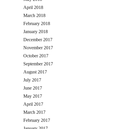
April 2018
March 2018
February 2018
January 2018
December 2017
November 2017
October 2017
September 2017
August 2017
July 2017
June 2017
May 2017
April 2017
March 2017
February 2017
January 2017