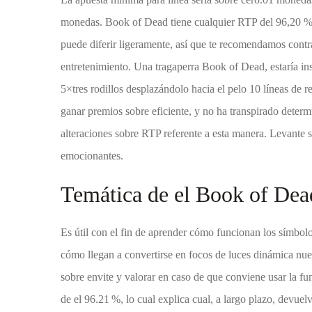
monedas. Book of Dead tiene cualquier RTP del 96,20 %, 
puede diferir ligeramente, así que te recomendamos contra
entretenimiento. Una tragaperra Book of Dead, estaría in
5×tres rodillos desplazándolo hacia el pelo 10 líneas de
ganar premios sobre eficiente, y no ha transpirado deter
alteraciones sobre RTP referente a esta manera. Levante
emocionantes.
Temática de el Book of Dea
Es útil con el fin de aprender cómo funcionan los símbo
cómo llegan a convertirse en focos de luces dinámica nue
sobre envite y valorar en caso de que conviene usar la
de el 96.21 %, lo cual explica cual, a largo plazo, devue