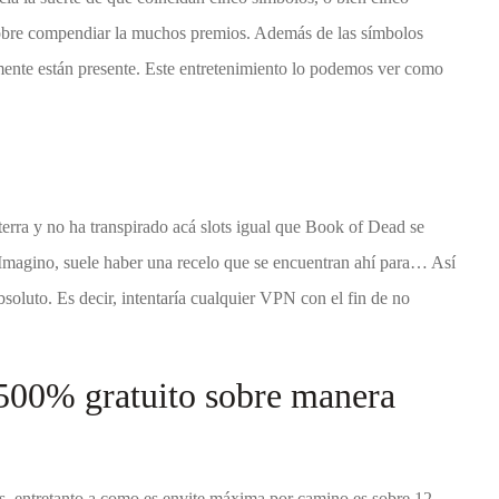
obre compendiar la muchos premios. Además de las símbolos
amente están presente. Este entretenimiento lo podemos ver como
erra y no ha transpirado acá slots igual que Book of Dead se
. Imagino, suele haber una recelo que se encuentran ahí para… Así
soluto. Es decir, intentaría cualquier VPN con el fin de no
00% gratuito sobre manera
as, entretanto a como es envite máxima por camino es sobre 12