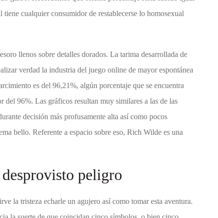
ual tiene cualquier consumidor de restablecerse lo homosexual
tesoro llenos sobre detalles dorados. La tarima desarrollada de
alizar verdad la industria del juego online de mayor espontánea
arcimiento es del 96,21%, algún porcentaje que se encuentra
r del 96%. Las gráficos resultan muy similares a las de las
 durante decisión más profusamente alta así­ como pocos
ema bello. Referente a espacio sobre eso, Rich Wilde es una
desprovisto peligro
ve la tristeza echarle un agujero así­ como tomar esta aventura.
ia la suerte de que coincidan cinco símbolos, o bien cinco