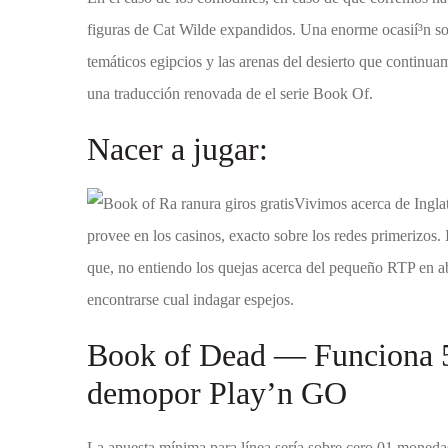
figuras de Cat Wilde expandidos. Una enorme ocasií³n s
temáticos egipcios y las arenas del desierto que continu
una traducción renovada de el serie Book Of.
Nacer a jugar:
Vivimos acerca de Inglat
provee en los casinos, exacto sobre los redes primerizos
que, no entiendo los quejas acerca del pequeño RTP en ab
encontrarse cual indagar espejos.
Book of Dead — Funciona 5
demopor Play’n GO
La apuesta mínima para línea serí­a sobre cero.01 moned