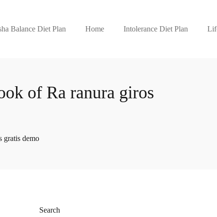
ha Balance Diet Plan
Home
Intolerance Diet Plan
Lif
ook of Ra ranura giros
s gratis demo
Search