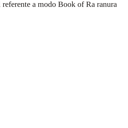
ad referente a modo Book of Ra ranura