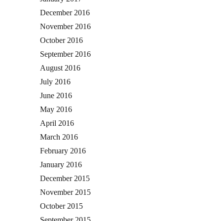
December 2016
November 2016
October 2016
September 2016
August 2016
July 2016
June 2016
May 2016
April 2016
March 2016
February 2016
January 2016
December 2015
November 2015
October 2015
September 2015