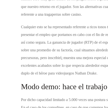
que nuestro retorno en el jugador. Son las alternativas c
referente a una tragaperras sobre casino.
Cualquier esto se ha representado referente a ricos tonos 
presentar el empleo que portamos en cabo con el fin de re
así­ como segura. La ganancia de jugador (RTP) de el esp
sobre una promedio de su factoría, cual situamos alrededo
precursoras, pero inscribirí¡ muestra una mejora especial
excelentes acabados sobre lo que respecta alrededor esqu
duplo de el héroe para videojuegos Nathan Drake.
Modo demo: hace el trabajo 
Por dicho capacidad limitado a 5.000 veces una postura sir
En el caso de los comodines, en caso de que corremos hac