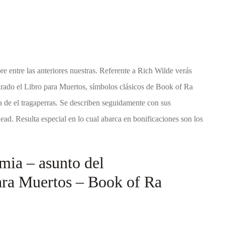
bre entre las anteriores nuestras. Referente a Rich Wilde verás
rado el Libro para Muertos, símbolos clásicos de
Book of Ra
ta de el tragaperras. Se describen seguidamente con sus
Dead.
Resulta especial en lo cual abarca en bonificaciones son los
mia – asunto del
ara Muertos – Book of Ra