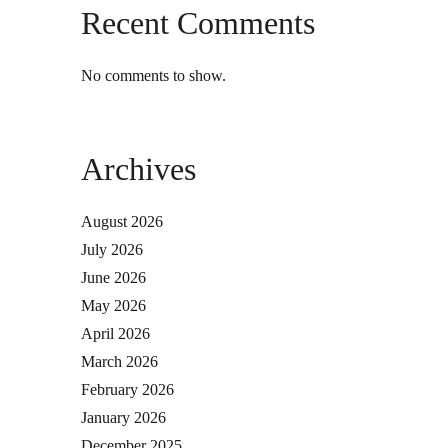
Recent Comments
No comments to show.
Archives
August 2026
July 2026
June 2026
May 2026
April 2026
March 2026
February 2026
January 2026
December 2025