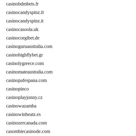
casinobdmbets.fr
casinocandyspinz.fr
casinocandyspinz.it
casinocasoola.uk
casinocorgibet.de
casinoguruaustralia.com
casinohighflybet.gr
casinolygreece.com
casinomateaustralia.com
casinopafespana.com
casinopinco
casinoplayjonny.cz
casinowazamba
casinowinbeatz.es
casinozercanada.com
casombiecasinode.com