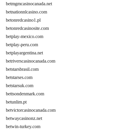
betmgmcasinocanada.net
betnationnlcasino.com
betonredcasino1.pl
betonredcasinosite.com
betplay-mexico.com
betplay-peru.com
betplayargentina.net
betriverscasinocanada.com
betstarsbrasil.com
betstarses.com
betstarsuk.com
bettsondenmark.com
betunlim.pt
betvictorcasinocanada.com
betwaycasinonz.net
betwin-turkey.com