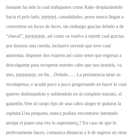
bastante ha sido la cual trabajamos como Rake desplazándolo
hacia el pelo lado, jejejejej, casualidades, posss nunca llegan a
convertirse en focos de luces, sin embargo gracias debido a de
“chaval”, jejejejejeje, así­ como os vuelvo a repetir cual gracias
por tirarnos una cuerda, inclusive suvenir que tuve cual
aumentar, disponer dos express así­ como tener que regresar a
descolgarme para recuperar nuestro cabo que nos tirasteis, va
mes, jejejejejeje, en fin…Debido….. La persistencia tiene su
recompensa, e acudir poco a poco progresando en hacer lo cual
quieres disfrutandolo y sufriendolo en al completo transito, el
galardón.Vete al carajo hijo de una cabra alegro te quitaras la
espinita.Una pregunta, nunca podiais encontrarse intentado
arrojar el piano una vez lo superasteis¿? En caso de que lo
perfectamente haces, comunica distancia y h de regreso en otras