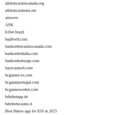
allslotscasinocanada.org
allslotscasinonz.net
answers
APK
b1bet brazil
bajilivefr.com
bankonbetcasinocanada.com
bankonbetitalia.com
bankonbetnorge.com
barzcasinofi.com
bcgamee-ro.com
bcgameportugal.com
bcgamesweden.com
bdmbetapp.de
bdmbetscasino.it
Best fitness app for IOS at 2025