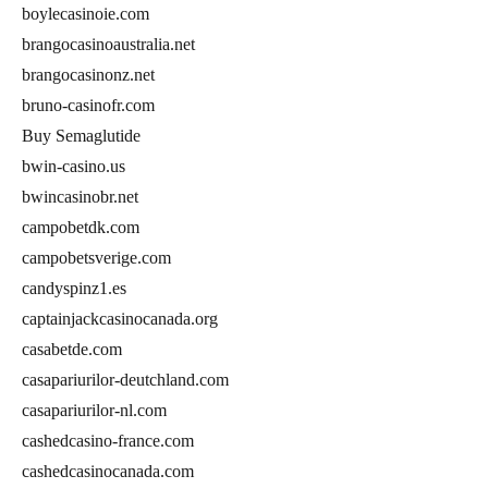
boylecasinoie.com
brangocasinoaustralia.net
brangocasinonz.net
bruno-casinofr.com
Buy Semaglutide
bwin-casino.us
bwincasinobr.net
campobetdk.com
campobetsverige.com
candyspinz1.es
captainjackcasinocanada.org
casabetde.com
casapariurilor-deutchland.com
casapariurilor-nl.com
cashedcasino-france.com
cashedcasinocanada.com