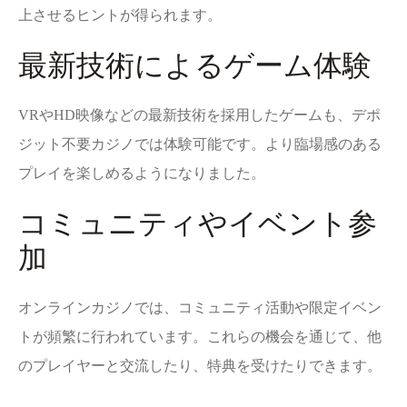
上させるヒントが得られます。
最新技術によるゲーム体験
VRやHD映像などの最新技術を採用したゲームも、デポ
ジット不要カジノでは体験可能です。より臨場感のある
プレイを楽しめるようになりました。
コミュニティやイベント参
加
オンラインカジノでは、コミュニティ活動や限定イベン
トが頻繁に行われています。これらの機会を通じて、他
のプレイヤーと交流したり、特典を受けたりできます。