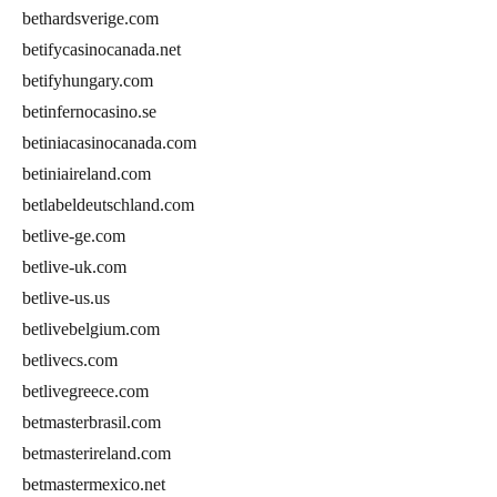
bethardsverige.com
betifycasinocanada.net
betifyhungary.com
betinfernocasino.se
betiniacasinocanada.com
betiniaireland.com
betlabeldeutschland.com
betlive-ge.com
betlive-uk.com
betlive-us.us
betlivebelgium.com
betlivecs.com
betlivegreece.com
betmasterbrasil.com
betmasterireland.com
betmastermexico.net