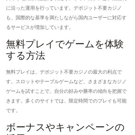
に沿った運用を行っています。デポジット不要カジノ
も、国際的な基準を満たしながら国内ユーザーに対応す
るサービスが増加しています。
無料プレイでゲームを体験
する方法
無料プレイは、デポジット不要カジノの最大の利点で
す。スロットやテーブルゲームなど、さまざまなカジノ
ゲームを試すことで、自分の好みや勝率の傾向を把握で
きます。多くのサイトでは、限定時間でのプレイも可能
です。
ボーナスやキャンペーンの