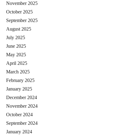
November 2025
October 2025
September 2025
August 2025
July 2025
June 2025
May 2025
April 2025
March 2025
February 2025
January 2025
December 2024
November 2024
October 2024
September 2024
January 2024