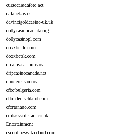
cursocaradafoto.net
dafabet-us.us
davincigoldcasino-uk.uk
dollycasinocanada.org
dollycasinopl.com
doxxbetde.com
doxxbetsk.com
dreams-casinous.us
dripcasinocanada.net
dundercasino.us
efbetbulgaria.com
efbetdeutschland.com
efortunano.com
embassyofisrael.co.uk
Entertainment
esconlineswitzerland.com