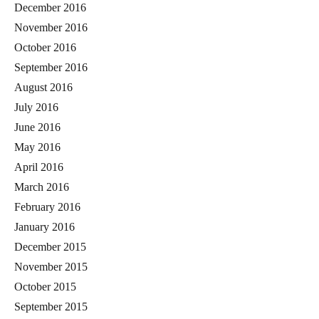
December 2016
November 2016
October 2016
September 2016
August 2016
July 2016
June 2016
May 2016
April 2016
March 2016
February 2016
January 2016
December 2015
November 2015
October 2015
September 2015