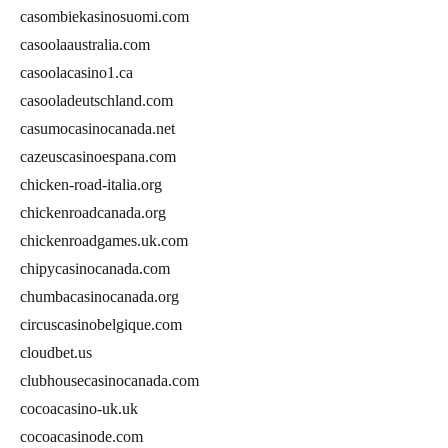
casombiekasinosuomi.com
casoolaaustralia.com
casoolacasino1.ca
casooladeutschland.com
casumocasinocanada.net
cazeuscasinoespana.com
chicken-road-italia.org
chickenroadcanada.org
chickenroadgames.uk.com
chipycasinocanada.com
chumbacasinocanada.org
circuscasinobelgique.com
cloudbet.us
clubhousecasinocanada.com
cocoacasino-uk.uk
cocoacasinode.com