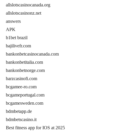
allslotscasinocanada.org
allslotscasinonz.net
answers
APK
b1bet brazil
bajilivefr.com
bankonbetcasinocanada.com
bankonbetitalia.com
bankonbetnorge.com
barzcasinofi.com
bcgamee-ro.com
bcgameportugal.com
bcgamesweden.com
bdmbetapp.de
bdmbetscasino.it
Best fitness app for IOS at 2025