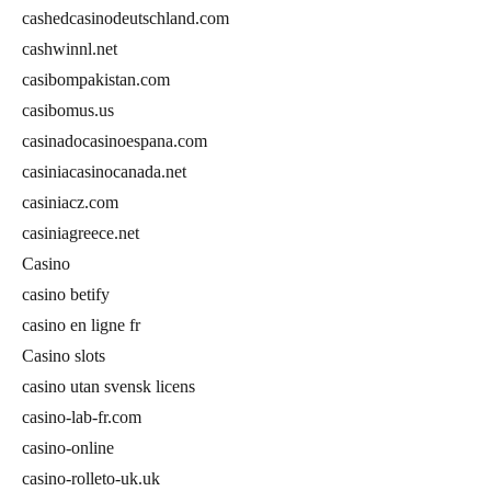
cashedcasinodeutschland.com
cashwinnl.net
casibompakistan.com
casibomus.us
casinadocasinoespana.com
casiniacasinocanada.net
casiniacz.com
casiniagreece.net
Casino
casino betify
casino en ligne fr
Casino slots
casino utan svensk licens
casino-lab-fr.com
casino-online
casino-rolleto-uk.uk