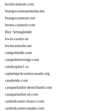
boylecasinoie.com
brangocasinoaustralia.net
brangocasinonz.net
bruno-casinofr.com
Buy Semaglutide
bwin-casino.us
bwincasinobr.net
campobetdk.com
campobetsverige.com
candyspinz1.es
captainjackcasinocanada.org
casabetde.com
casapariurilor-deutchland.com
casapariurilor-nl.com
cashedcasino-france.com
cashedcasinocanada.com