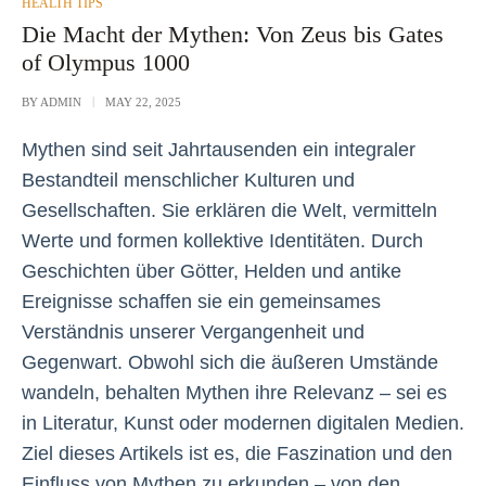
POSTED
HEALTH TIPS
IN
Die Macht der Mythen: Von Zeus bis Gates
of Olympus 1000
BY
ADMIN
MAY 22, 2025
Mythen sind seit Jahrtausenden ein integraler
Bestandteil menschlicher Kulturen und
Gesellschaften. Sie erklären die Welt, vermitteln
Werte und formen kollektive Identitäten. Durch
Geschichten über Götter, Helden und antike
Ereignisse schaffen sie ein gemeinsames
Verständnis unserer Vergangenheit und
Gegenwart. Obwohl sich die äußeren Umstände
wandeln, behalten Mythen ihre Relevanz – sei es
in Literatur, Kunst oder modernen digitalen Medien.
Ziel dieses Artikels ist es, die Faszination und den
Einfluss von Mythen zu erkunden – von den