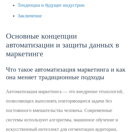
Тенденции и будущее индустрии
Заключение
Основные концепции
автоматизации и защиты данных в
маркетинге
Что такое автоматизация маркетинга и как
она меняет традиционные подходы
Автоматизация маркетинга — это внедрение технологий,
позволяющих выполнять повторяющиеся задачи без
постоянного вмешательства человека. Современные
системы используют алгоритмы, машинное обучение и
искусственный интеллект для сегментации аудитории,