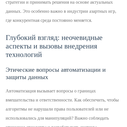
стратегии и принимать решения на основе актуальных
данных. Это особенно важно в индустрии азартных игр,
где конкурентная среда постоянно меняется.
Глубокий взгляд: неочевидные
аспекты и вызовы внедрения
технологий
Этические вопросы автоматизации и
защиты данных
Автоматизация вызывает вопросы о границах
вмешательства и ответственности. Как обеспечить, чтобы
алгоритмы не нарушали права пользователей или не
использовались для манипуляций? Важно соблюдать