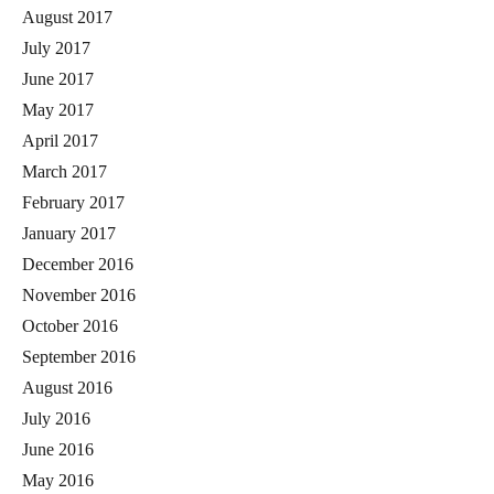
August 2017
July 2017
June 2017
May 2017
April 2017
March 2017
February 2017
January 2017
December 2016
November 2016
October 2016
September 2016
August 2016
July 2016
June 2016
May 2016