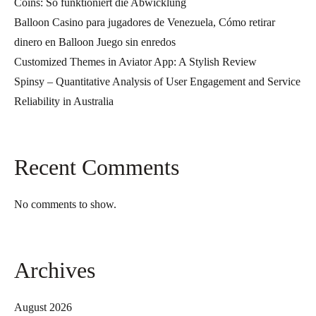
Coins: So funktioniert die Abwicklung
Balloon Casino para jugadores de Venezuela, Cómo retirar
dinero en Balloon Juego sin enredos
Customized Themes in Aviator App: A Stylish Review
Spinsy – Quantitative Analysis of User Engagement and Service
Reliability in Australia
Recent Comments
No comments to show.
Archives
August 2026