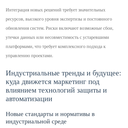
Интеграция новых решений требует значительных
ресурсов, высокого уровня экспертизы и постоянного
обновления систем. Риски включают возможные сбои,
утечки данных или несовместимость с устаревшими
платформами, что требует комплексного подхода к
управлению проектами.
Индустриальные тренды и будущее:
куда движется маркетинг под
влиянием технологий защиты и
автоматизации
Новые стандарты и нормативы в
индустриальной среде