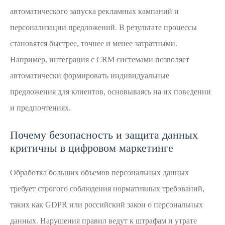
автоматического запуска рекламных кампаний и
персонализации предложений. В результате процессы
становятся быстрее, точнее и менее затратными.
Например, интеграция с CRM системами позволяет
автоматически формировать индивидуальные
предложения для клиентов, основываясь на их поведении
и предпочтениях.
Почему безопасность и защита данных
критичны в цифровом маркетинге
Обработка больших объемов персональных данных
требует строгого соблюдения нормативных требований,
таких как GDPR или российский закон о персональных
данных. Нарушения правил ведут к штрафам и утрате