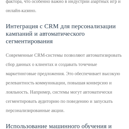
фактора, что особенно важно в индустрии азартных игр и
онлайн-казино.
Интеграция с CRM для персонализации
кампаний и автоматического
сегментирования
Современные CRM-системы позволяют автоматизировать
сбор данных о клиентах и создавать точечные
маркетинговые предложения. Это обеспечивает высокую
релевантность коммуникации, повышая конверсию и
лояльность. Например, системы могут автоматически
сегментировать аудиторию по поведению и запускать
персонализированные акции.
Использование машинного обучения и