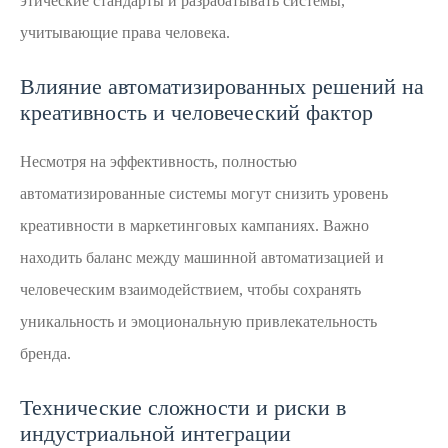
этические стандарты и разрабатывать системы,
учитывающие права человека.
Влияние автоматизированных решений на
креативность и человеческий фактор
Несмотря на эффективность, полностью
автоматизированные системы могут снизить уровень
креативности в маркетинговых кампаниях. Важно
находить баланс между машинной автоматизацией и
человеческим взаимодействием, чтобы сохранять
уникальность и эмоциональную привлекательность
бренда.
Технические сложности и риски в
индустриальной интеграции