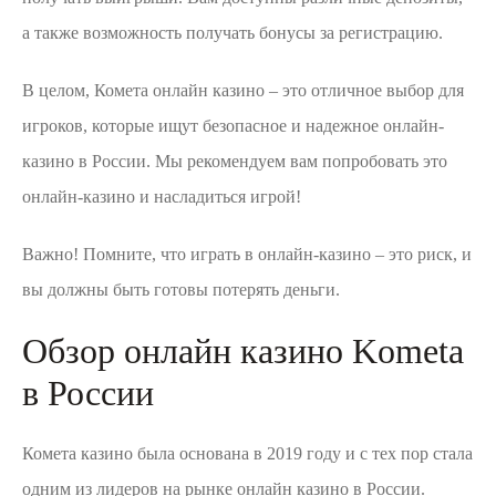
а также возможность получать бонусы за регистрацию.
В целом, Комета онлайн казино – это отличное выбор для
игроков, которые ищут безопасное и надежное онлайн-
казино в России. Мы рекомендуем вам попробовать это
онлайн-казино и насладиться игрой!
Важно! Помните, что играть в онлайн-казино – это риск, и
вы должны быть готовы потерять деньги.
Обзор онлайн казино Kometa
в России
Комета казино была основана в 2019 году и с тех пор стала
одним из лидеров на рынке онлайн казино в России.