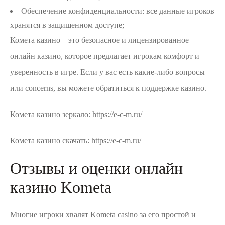
Обеспечение конфиденциальности: все данные игроков
хранятся в защищенном доступе;
Комета казино – это безопасное и лицензированное
онлайн казино, которое предлагает игрокам комфорт и
уверенность в игре. Если у вас есть какие-либо вопросы
или concerns, вы можете обратиться к поддержке казино.
Комета казино зеркало: https://e-c-m.ru/
Комета казино скачать: https://e-c-m.ru/
Отзывы и оценки онлайн
казино Kometa
Многие игроки хвалят Kometa casino за его простой и