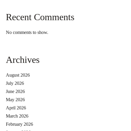
Recent Comments
No comments to show.
Archives
August 2026
July 2026
June 2026
May 2026
April 2026
March 2026
February 2026