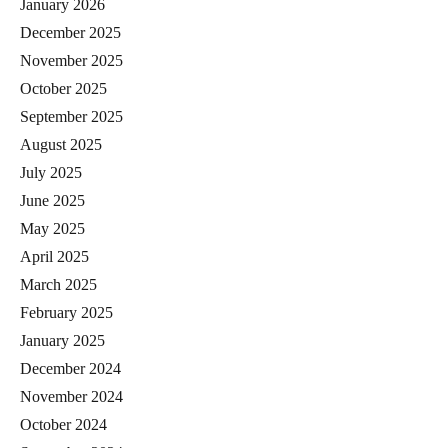
January 2026
December 2025
November 2025
October 2025
September 2025
August 2025
July 2025
June 2025
May 2025
April 2025
March 2025
February 2025
January 2025
December 2024
November 2024
October 2024