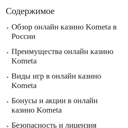
Содержимое
Обзор онлайн казино Kometa в
России
Преимущества онлайн казино
Kometa
Виды игр в онлайн казино
Kometa
Бонусы и акции в онлайн
казино Kometa
Безопасность и лицензия