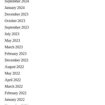
September 2024
January 2024
December 2023
October 2023
September 2023
July 2023
May 2023
March 2023
February 2023
December 2022
August 2022
May 2022
April 2022
March 2022
February 2022
January 2022