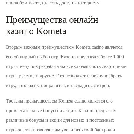
и в любом месте, где есть доступ к интернету.
Преимущества онлайн
казино Kometa
Вторым важным преимуществом Kometa casino является
его обширный выбор игр. Казино предлагает более 1 000
игр от ведущих разработчиков, включая слоты, карточные
игры, рулетку и другие. Это позволяет игрокам выбрать
игру, которая им понравится, и насладиться игрой.
Третьим преимуществом Kometa casino является его
привлекательные бонусы и акции. Казино предлагает
различные бонусы и акции для новых и постоянных
игроков, что позволяет им увеличить свой банкрол и