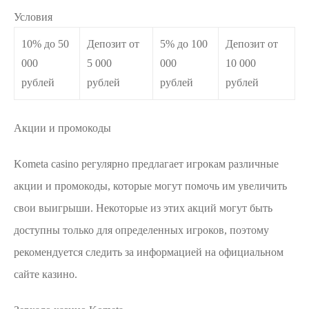
Условия
10% до 50
Депозит от
5% до 100
Депозит от
000
5 000
000
10 000
рублей
рублей
рублей
рублей
Акции и промокоды
Kometa casino регулярно предлагает игрокам различные
акции и промокоды, которые могут помочь им увеличить
свои выигрыши. Некоторые из этих акций могут быть
доступны только для определенных игроков, поэтому
рекомендуется следить за информацией на официальном
сайте казино.