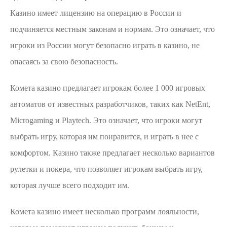
Казино имеет лицензию на операцию в России и
подчиняется местным законам и нормам. Это означает, что
игроки из России могут безопасно играть в казино, не
опасаясь за свою безопасность.
Комета казино предлагает игрокам более 1 000 игровых
автоматов от известных разработчиков, таких как NetEnt,
Microgaming и Playtech. Это означает, что игроки могут
выбрать игру, которая им понравится, и играть в нее с
комфортом. Казино также предлагает несколько вариантов
рулетки и покера, что позволяет игрокам выбрать игру,
которая лучше всего подходит им.
Комета казино имеет несколько программ лояльности,