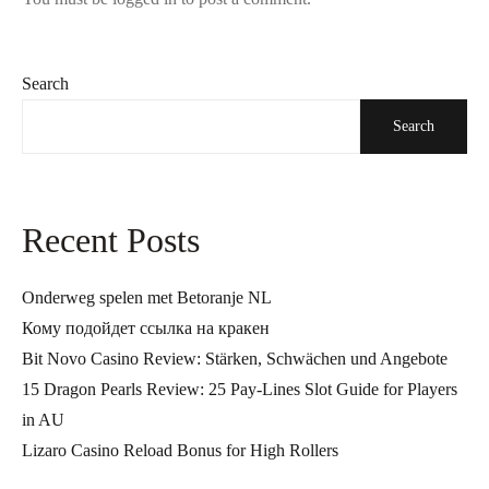
Search
Search
Recent Posts
Onderweg spelen met Betoranje NL
Кому подойдет ссылка на кракен
Bit Novo Casino Review: Stärken, Schwächen und Angebote
15 Dragon Pearls Review: 25 Pay-Lines Slot Guide for Players
in AU
Lizaro Casino Reload Bonus for High Rollers