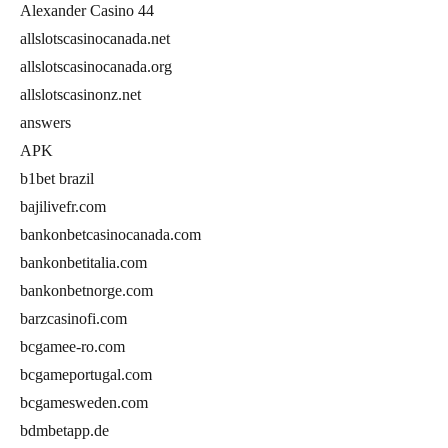
Alexander Casino 44
allslotscasinocanada.net
allslotscasinocanada.org
allslotscasinonz.net
answers
APK
b1bet brazil
bajilivefr.com
bankonbetcasinocanada.com
bankonbetitalia.com
bankonbetnorge.com
barzcasinofi.com
bcgamee-ro.com
bcgameportugal.com
bcgamesweden.com
bdmbetapp.de