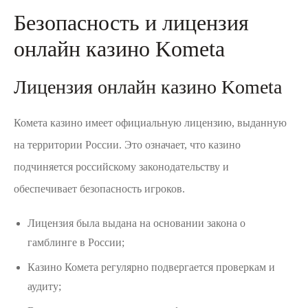
Безопасность и лицензия
онлайн казино Kometa
Лицензия онлайн казино Kometa
Комета казино имеет официальную лицензию, выданную
на территории России. Это означает, что казино
подчиняется российскому законодательству и
обеспечивает безопасность игроков.
Лицензия была выдана на основании закона о
гамблинге в России;
Казино Комета регулярно подвергается проверкам и
аудиту;