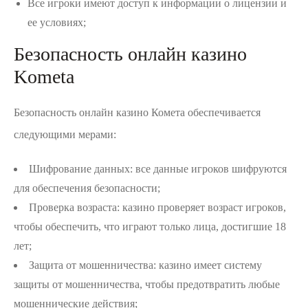
Все игроки имеют доступ к информации о лицензии и
ее условиях;
Безопасность онлайн казино
Kometa
Безопасность онлайн казино Комета обеспечивается
следующими мерами:
Шифрование данных: все данные игроков шифруются
для обеспечения безопасности;
Проверка возраста: казино проверяет возраст игроков,
чтобы обеспечить, что играют только лица, достигшие 18
лет;
Защита от мошенничества: казино имеет систему
защиты от мошенничества, чтобы предотвратить любые
мошеннические действия;