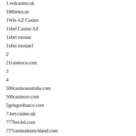
1-redcasino.uk
188betus.us
1Win AZ Casino
1xbet Casino AZ
1xbet russian
1xbet russian1
2
21casinoca.com
3
4
500casinoaustralia.com
500casinosv.com
5gringosfrance.com
7-bet-casino.uk
777bet-bd.com
777casinodeutschland.com