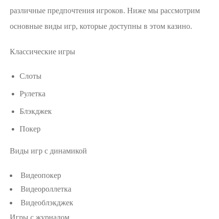
различные предпочтения игроков. Ниже мы рассмотрим
основные виды игр, которые доступны в этом казино.
Классические игры
Слоты
Рулетка
Блэкджек
Покер
Виды игр с динамикой
Видеопокер
Видеороллетка
Видеоблэкджек
Игры с журналом