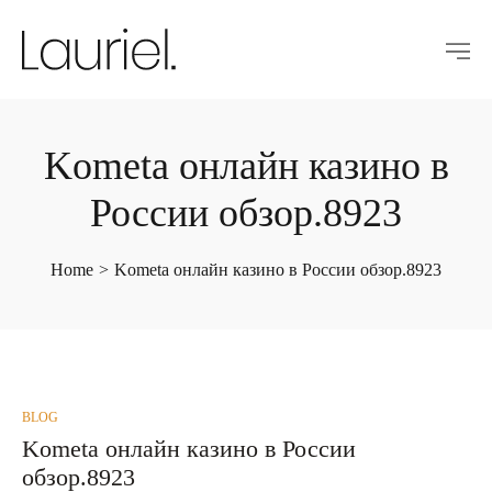
Kometa онлайн казино в
России обзор.8923
Home
>
Kometa онлайн казино в России обзор.8923
POSTED
BLOG
IN
Kometa онлайн казино в России
обзор.8923