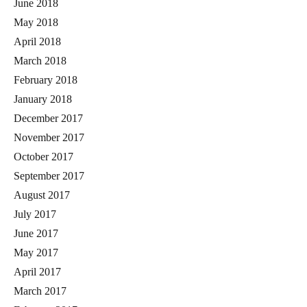
June 2018
May 2018
April 2018
March 2018
February 2018
January 2018
December 2017
November 2017
October 2017
September 2017
August 2017
July 2017
June 2017
May 2017
April 2017
March 2017