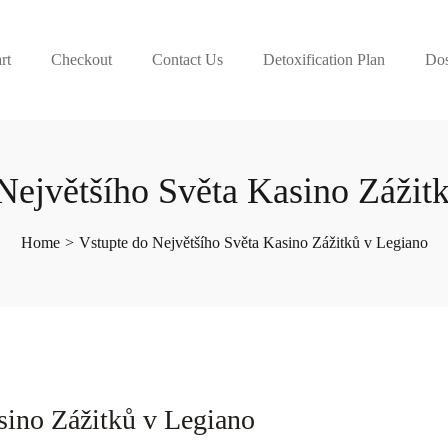
rt
Checkout
Contact Us
Detoxification Plan
Dos
Největšího Světa Kasino Zážit
Home
>
Vstupte do Největšího Světa Kasino Zážitků v Legiano
sino Zážitků v Legiano