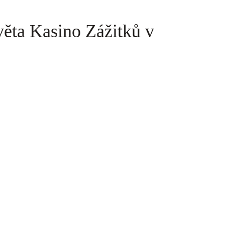
věta Kasino Zážitků v