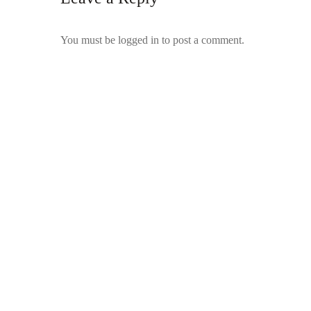
You must be
logged in
to post a comment.