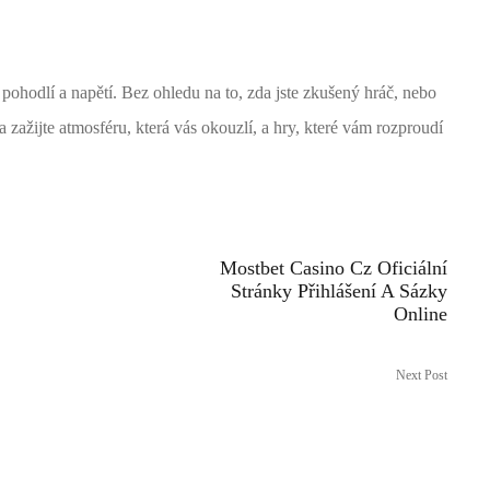
pohodlí a napětí. Bez ohledu na to, zda jste zkušený hráč, nebo
zažijte atmosféru, která vás okouzlí, a hry, které vám rozproudí
Mostbet Casino Cz Oficiální
Stránky Přihlášení A Sázky
Online
Next Post