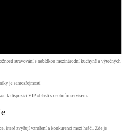
ožností stravování s nabídkou mezinárodní kuchyně a výtečných
íky je samozřejmostí.
sou k dispozici VIP oblasti s osobním servisem.
je
ce, které zvyšují vzrušení a konkurenci mezi hráči. Zde je