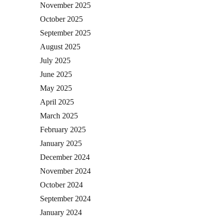
November 2025
October 2025
September 2025
August 2025
July 2025
June 2025
May 2025
April 2025
March 2025
February 2025
January 2025
December 2024
November 2024
October 2024
September 2024
January 2024