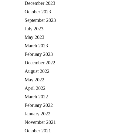
December 2023
October 2023
September 2023
July 2023
May 2023
March 2023
February 2023
December 2022
August 2022
May 2022
April 2022
March 2022
February 2022
January 2022
November 2021
October 2021